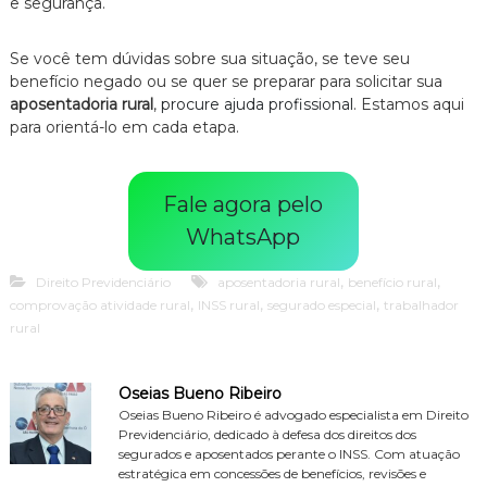
e segurança.
Se você tem dúvidas sobre sua situação, se teve seu
benefício negado ou se quer se preparar para solicitar sua
aposentadoria rural
,
procure ajuda profissional
. Estamos aqui
para orientá-lo em cada etapa.
Fale agora pelo
WhatsApp
,
,
Direito Previdenciário
aposentadoria rural
benefício rural
,
,
,
comprovação atividade rural
INSS rural
segurado especial
trabalhador
rural
Oseias Bueno Ribeiro
Oseias Bueno Ribeiro é advogado especialista em Direito
Previdenciário, dedicado à defesa dos direitos dos
segurados e aposentados perante o INSS. Com atuação
estratégica em concessões de benefícios, revisões e