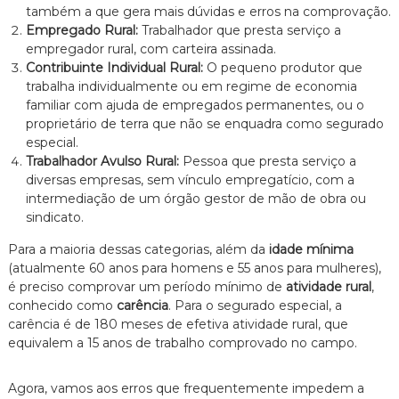
também a que gera mais dúvidas e erros na comprovação.
n
Empregado Rural:
Trabalhador que presta serviço a
t
o
empregador rural, com carteira assinada.
é
Contribuinte Individual Rural:
O pequeno produtor que
t
trabalha individualmente ou em regime de economia
i
familiar com ajuda de empregados permanentes, ou o
c
proprietário de terra que não se enquadra como segurado
o
especial.
,
c
Trabalhador Avulso Rural:
Pessoa que presta serviço a
l
diversas empresas, sem vínculo empregatício, com a
a
intermediação de um órgão gestor de mão de obra ou
r
sindicato.
o
e
Para a maioria dessas categorias, além da
idade mínima
p
(atualmente 60 anos para homens e 55 anos para mulheres),
e
é preciso comprovar um período mínimo de
atividade rural
,
r
s
conhecido como
carência
. Para o segurado especial, a
o
carência é de 180 meses de efetiva atividade rural, que
n
equivalem a 15 anos de trabalho comprovado no campo.
a
l
i
Agora, vamos aos erros que frequentemente impedem a