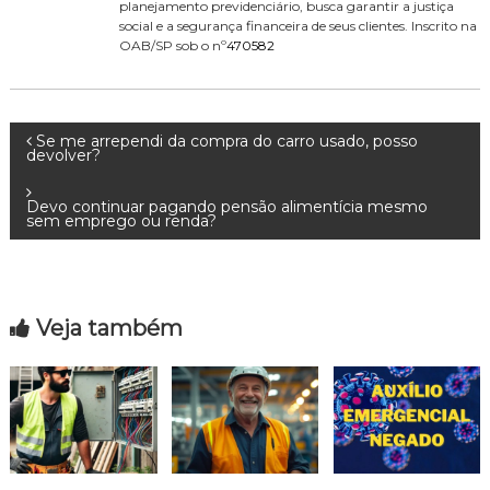
planejamento previdenciário, busca garantir a justiça
social e a segurança financeira de seus clientes. Inscrito na
OAB/SP sob o nº
470582
N
Se me arrependi da compra do carro usado, posso
devolver?
a
Devo continuar pagando pensão alimentícia mesmo
sem emprego ou renda?
v
e
Veja também
g
a
ç