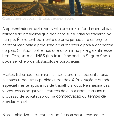
c
ã
o
i
P
a
a
28 de abril de 2025
Oseias Bueno Ribeiro
A
u
l
d
A
aposentadoria rural
representa um direito fundamental para
o
milhões de brasileiros que dedicam suas vidas ao trabalho no
v
e
campo. É o reconhecimento de uma jornada de esforço e
o
s
contribuição para a produção de alimentos e para a economia
p
c
e
do país. Contudo, sabemos que o caminho para garantir esse
a
c
benefício junto ao
INSS
(Instituto Nacional do Seguro Social)
c
i
pode ser cheio de obstáculos e burocracias.
a
i
l
a
i
Muitos trabalhadores rurais, ao solicitarem a aposentadoria,
z
acabam tendo seus pedidos negados. A frustração é grande,
a
especialmente após anos de trabalho árduo. Na maioria das
d
vezes, essas negativas ocorrem devido a
erros comuns
no
o
processo de solicitação ou na
comprovação
do
tempo de
e
m
atividade rural
.
D
i
Nosso objetivo com este artigo é justamente esclarecer
r