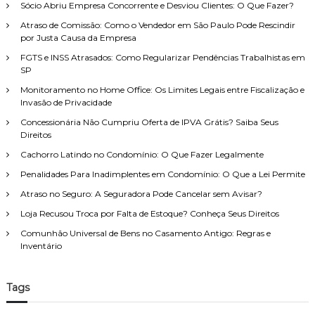
Sócio Abriu Empresa Concorrente e Desviou Clientes: O Que Fazer?
a
r
Atraso de Comissão: Como o Vendedor em São Paulo Pode Rescindir
p
por Justa Causa da Empresa
o
FGTS e INSS Atrasados: Como Regularizar Pendências Trabalhistas em
r
SP
:
Monitoramento no Home Office: Os Limites Legais entre Fiscalização e
Invasão de Privacidade
Concessionária Não Cumpriu Oferta de IPVA Grátis? Saiba Seus
Direitos
Cachorro Latindo no Condomínio: O Que Fazer Legalmente
Penalidades Para Inadimplentes em Condomínio: O Que a Lei Permite
Atraso no Seguro: A Seguradora Pode Cancelar sem Avisar?
Loja Recusou Troca por Falta de Estoque? Conheça Seus Direitos
Comunhão Universal de Bens no Casamento Antigo: Regras e
Inventário
Tags