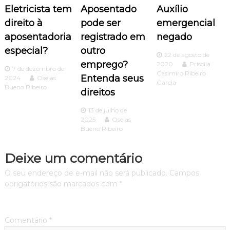
ã
Eletricista tem
Aposentado
Auxílio
o
direito à
pode ser
emergencial
aposentadoria
registrado em
negado
d
especial?
outro
22 de agosto de
emprego?
e
2020
Priscila
7 de dezembro de
Casimiro Ribeiro
Entenda seus
2024
Oseias
Garcia
P
Bueno Ribeiro
direitos
o
13 de julho de
2025
Oseias
Bueno Ribeiro
s
Deixe um comentário
t
O seu endereço de e-mail não será publicado.
Campos
obrigatórios são marcados com
*
Comentário
*