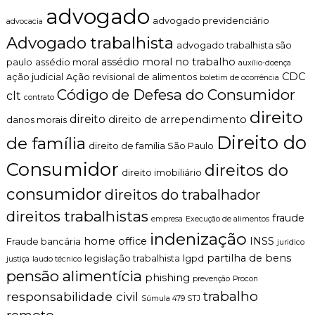
advogado
advogado previdenciário
advocacia
Advogado trabalhista
advogado trabalhista são
assédio moral no trabalho
paulo
assédio moral
auxílio-doença
CDC
ação judicial
Ação revisional de alimentos
boletim de ocorrência
Código de Defesa do Consumidor
clt
contrato
direito
direito
direito de arrependimento
danos morais
Direito do
de família
direito de família São Paulo
Consumidor
direitos do
direito imobiliário
consumidor
direitos do trabalhador
direitos trabalhistas
fraude
empresa
Execução de alimentos
indenização
home office
INSS
Fraude bancária
juridico
partilha de bens
legislação trabalhista
lgpd
justiça
laudo técnico
pensão alimentícia
phishing
prevenção
Procon
trabalho
responsabilidade civil
Súmula 479 STJ