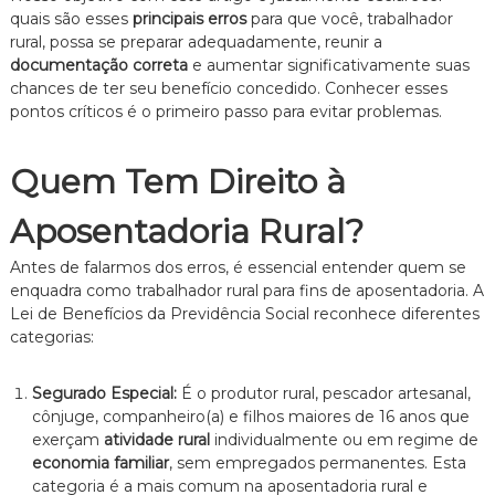
e
quais são esses
principais erros
para que você, trabalhador
i
rural, possa se preparar adequadamente, reunir a
t
documentação correta
e aumentar significativamente suas
o
chances de ter seu benefício concedido. Conhecer esses
d
pontos críticos é o primeiro passo para evitar problemas.
e
F
a
Quem Tem Direito à
m
í
l
Aposentadoria Rural?
i
a
Antes de falarmos dos erros, é essencial entender quem se
,
enquadra como trabalhador rural para fins de aposentadoria. A
c
Lei de Benefícios da Previdência Social reconhece diferentes
o
m
categorias:
a
t
Segurado Especial:
É o produtor rural, pescador artesanal,
e
n
cônjuge, companheiro(a) e filhos maiores de 16 anos que
d
exerçam
atividade rural
individualmente ou em regime de
i
economia familiar
, sem empregados permanentes. Esta
m
categoria é a mais comum na aposentadoria rural e
e