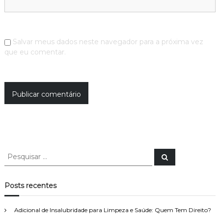
Salvar meus dados neste navegador para a próxima vez
que eu comentar.
P
P
e
e
s
s
q
u
q
Posts recentes
i
u
s
a
i
r
Adicional de Insalubridade para Limpeza e Saúde: Quem Tem Direito?
s