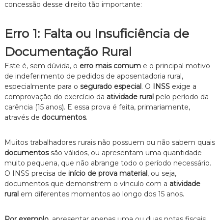
z
concessão desse direito tão importante:
a
d
o
Erro 1: Falta ou Insuficiência de
.
Documentação Rural
Este é, sem dúvida, o
erro mais comum
e o principal motivo
de indeferimento de pedidos de aposentadoria rural,
especialmente para o
segurado especial
. O
INSS
exige a
comprovação do exercício da
atividade rural
pelo período da
carência (15 anos). E essa prova é feita, primariamente,
através de
documentos
.
Muitos trabalhadores rurais não possuem ou não sabem quais
documentos
são válidos, ou apresentam uma quantidade
muito pequena, que não abrange todo o período necessário.
O INSS precisa de
início de prova material
, ou seja,
documentos que demonstrem o vínculo com a
atividade
rural
em diferentes momentos ao longo dos 15 anos.
Por exemplo
, apresentar apenas uma ou duas notas fiscais