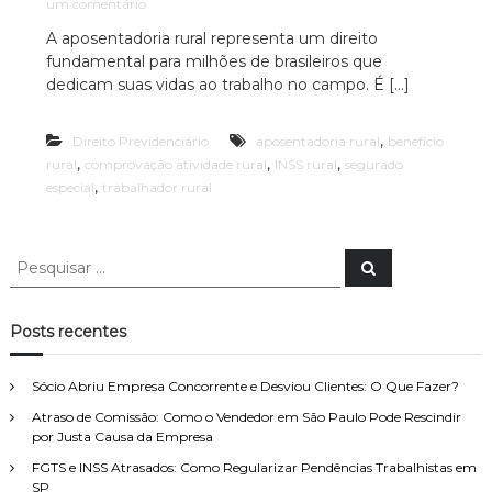
e
um comentário
c
ã
m
o
A aposentadoria rural representa um direito
i
A
P
fundamental para milhões de brasileiros que
p
a
a
o
dedicam suas vidas ao trabalho no campo. É […]
A
u
s
l
d
e
o
,
Direito Previdenciário
n
aposentadoria rural
benefício
v
e
t
,
,
,
rural
comprovação atividade rural
INSS rural
segurado
o
s
a
,
especial
trabalhador rural
p
c
d
e
o
a
c
r
c
i
P
i
P
a
i
e
e
a
l
s
r
s
a
q
i
u
u
q
z
Posts recentes
i
r
u
a
s
a
a
d
i
l
r
Sócio Abriu Empresa Concorrente e Desviou Clientes: O Que Fazer?
o
s
:
e
Atraso de Comissão: Como o Vendedor em São Paulo Pode Rescindir
a
p
m
por Justa Causa da Empresa
r
r
D
i
p
FGTS e INSS Atrasados: Como Regularizar Pendências Trabalhistas em
i
n
o
SP
r