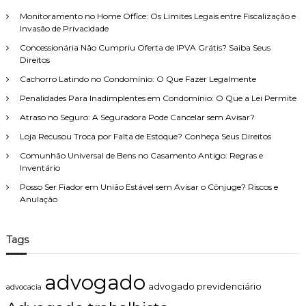
c
e
r
i
Monitoramento no Home Office: Os Limites Legais entre Fiscalização e
i
:
p
Invasão de Privacidade
t
a
o
Concessionária Não Cumpriu Oferta de IPVA Grátis? Saiba Seus
i
d
Direitos
s
e
e
Cachorro Latindo no Condomínio: O Que Fazer Legalmente
F
r
a
Penalidades Para Inadimplentes em Condomínio: O Que a Lei Permite
r
m
o
Atraso no Seguro: A Seguradora Pode Cancelar sem Avisar?
í
s
l
Loja Recusou Troca por Falta de Estoque? Conheça Seus Direitos
q
i
u
Comunhão Universal de Bens no Casamento Antigo: Regras e
a
e
Inventário
,
i
c
Posso Ser Fiador em União Estável sem Avisar o Cônjuge? Riscos e
m
o
Anulação
p
m
e
a
d
t
e
Tags
e
m
n
o
d
b
advogado
i
e
advogado previdenciário
advocacia
m
n
e