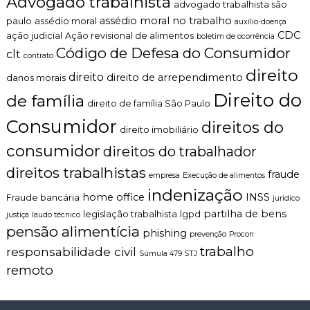
Advogado trabalhista
e
advogado trabalhista são
n
f
assédio moral no trabalho
paulo
assédio moral
auxílio-doença
t
í
CDC
ação judicial
Ação revisional de alimentos
o
boletim de ocorrência
c
é
Código de Defesa do Consumidor
clt
i
contrato
t
o
direito
i
direito
direito de arrependimento
danos morais
c
Direito do
de família
o
direito de família São Paulo
,
Consumidor
direitos do
c
direito imobiliário
l
consumidor
a
direitos do trabalhador
r
direitos trabalhistas
o
fraude
empresa
Execução de alimentos
e
indenização
home office
INSS
Fraude bancária
p
juridico
e
partilha de bens
legislação trabalhista
lgpd
justiça
laudo técnico
r
pensão alimentícia
phishing
prevenção
Procon
s
o
trabalho
responsabilidade civil
Súmula 479 STJ
n
remoto
a
l
i