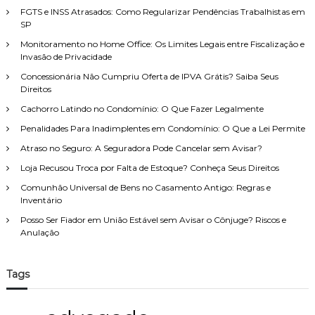
p
FGTS e INSS Atrasados: Como Regularizar Pendências Trabalhistas em
o
SP
r
Monitoramento no Home Office: Os Limites Legais entre Fiscalização e
:
Invasão de Privacidade
Concessionária Não Cumpriu Oferta de IPVA Grátis? Saiba Seus
Direitos
Cachorro Latindo no Condomínio: O Que Fazer Legalmente
Penalidades Para Inadimplentes em Condomínio: O Que a Lei Permite
Atraso no Seguro: A Seguradora Pode Cancelar sem Avisar?
Loja Recusou Troca por Falta de Estoque? Conheça Seus Direitos
Comunhão Universal de Bens no Casamento Antigo: Regras e
Inventário
Posso Ser Fiador em União Estável sem Avisar o Cônjuge? Riscos e
Anulação
Tags