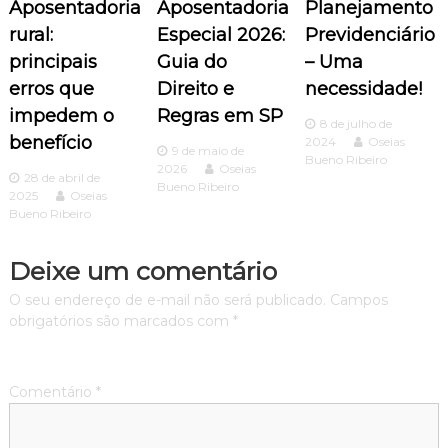
Aposentadoria
Aposentadoria
Planejamento
o
rural:
Especial 2026:
Previdenciário
principais
Guia do
– Uma
d
erros que
Direito e
necessidade!
impedem o
Regras em SP
e
8 de julho de
benefício
2024
Oseias
9 de maio de
P
Bueno Ribeiro
2026
Oseias
28 de abril de
Bueno Ribeiro
2025
Oseias
o
Bueno Ribeiro
s
Deixe um comentário
t
O seu endereço de e-mail não será publicado.
Campos
obrigatórios são marcados com
*
Comentário
*