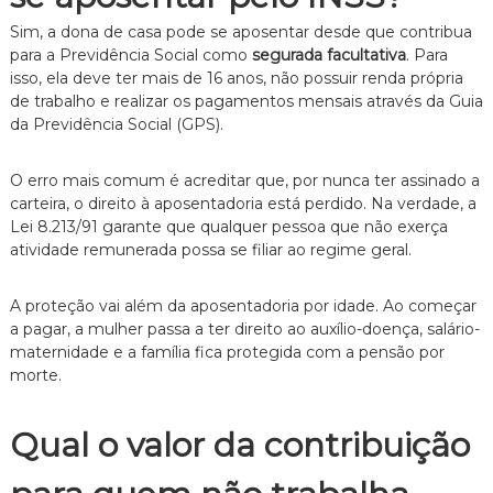
e
Sim, a dona de casa pode se aposentar desde que contribua
i
para a Previdência Social como
segurada facultativa
. Para
t
o
isso, ela deve ter mais de 16 anos, não possuir renda própria
d
de trabalho e realizar os pagamentos mensais através da Guia
e
da Previdência Social (GPS).
F
a
m
O erro mais comum é acreditar que, por nunca ter assinado a
í
carteira, o direito à aposentadoria está perdido. Na verdade, a
l
Lei 8.213/91 garante que qualquer pessoa que não exerça
i
atividade remunerada possa se filiar ao regime geral.
a
,
c
A proteção vai além da aposentadoria por idade. Ao começar
o
a pagar, a mulher passa a ter direito ao auxílio-doença, salário-
m
maternidade e a família fica protegida com a pensão por
a
t
morte.
e
n
d
Qual o valor da contribuição
i
m
e