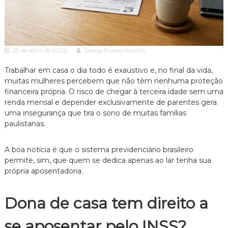
c
ã
o
i
P
a
a
A
u
23 de abril de 2026
Oseias Bueno Ribeiro
l
d
o
v
Trabalhar em casa o dia todo é exaustivo e, no final da vida,
e
o
s
muitas mulheres percebem que não têm nenhuma proteção
p
financeira própria. O risco de chegar à terceira idade sem uma
c
e
renda mensal e depender exclusivamente de parentes gera
a
c
uma insegurança que tira o sono de muitas famílias
c
i
paulistanas.
a
i
l
a
i
A boa notícia é que o sistema previdenciário brasileiro
z
permite, sim, que quem se dedica apenas ao lar tenha sua
a
própria aposentadoria.
d
o
e
Dona de casa tem direito a
m
D
i
se aposentar pelo INSS?
r