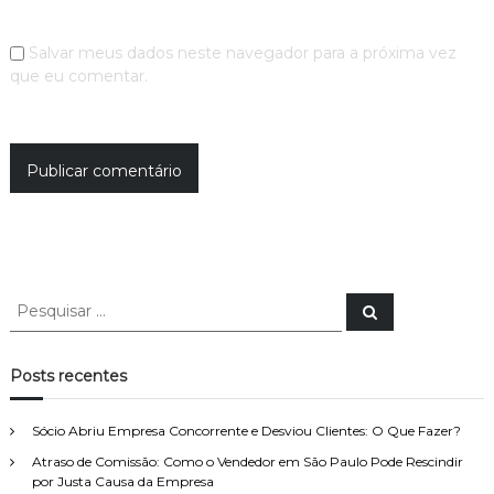
Salvar meus dados neste navegador para a próxima vez
que eu comentar.
P
P
e
e
s
s
q
u
q
Posts recentes
i
u
s
a
i
r
Sócio Abriu Empresa Concorrente e Desviou Clientes: O Que Fazer?
s
Atraso de Comissão: Como o Vendedor em São Paulo Pode Rescindir
a
por Justa Causa da Empresa
r