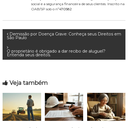
social e a segurança financeira de seus clientes. Inscrito na
OAB/SP sob o nº
470582
N
Demissão por Doença Grave: Conheça seus Direitos em
São Paulo
a
O proprietário é obrigado a dar recibo de aluguel?
Entenda seus direitos.
v
e
Veja também
g
a
ç
ã