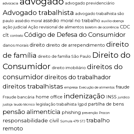
advogado
advogado previdenciário
advocacia
Advogado trabalhista
advogado trabalhista são
assédio moral no trabalho
paulo
assédio moral
auxílio-doença
CDC
ação judicial
Ação revisional de alimentos
boletim de ocorrência
Código de Defesa do Consumidor
clt
contrato
direito
direito
direito de arrependimento
danos morais
Direito do
de família
direito de família São Paulo
Consumidor
direitos do
direito imobiliário
consumidor
direitos do trabalhador
direitos trabalhistas
fraude
empresa
Execução de alimentos
indenização
home office
INSS
Fraude bancária
juridico
partilha de bens
legislação trabalhista
lgpd
justiça
laudo técnico
pensão alimentícia
phishing
prevenção
Procon
trabalho
responsabilidade civil
Súmula 479 STJ
remoto