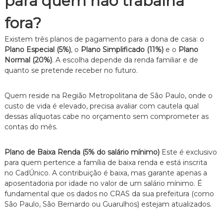
para quem não trabalha
n
t
fora?
o
é
Existem três planos de pagamento para a dona de casa: o
t
Plano Especial (5%)
, o
Plano Simplificado (11%)
e o
Plano
i
Normal (20%)
. A escolha depende da renda familiar e de
c
quanto se pretende receber no futuro.
o
,
c
Quem reside na Região Metropolitana de São Paulo, onde o
l
custo de vida é elevado, precisa avaliar com cautela qual
a
r
dessas alíquotas cabe no orçamento sem comprometer as
o
contas do mês.
e
p
e
Plano de Baixa Renda (5% do salário mínimo)
Este é exclusivo
r
para quem pertence a família de baixa renda e está inscrita
s
no CadÚnico. A contribuição é baixa, mas garante apenas a
o
aposentadoria por idade no valor de um salário mínimo. É
n
fundamental que os dados no CRAS da sua prefeitura (como
a
São Paulo, São Bernardo ou Guarulhos) estejam atualizados.
l
i