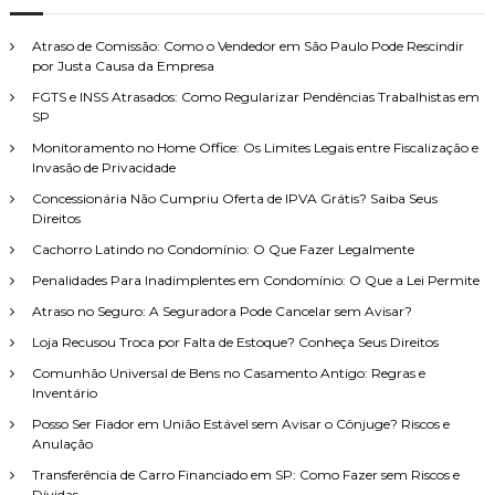
u
s
r
i
a
i
a
d
r
Atraso de Comissão: Como o Vendedor em São Paulo Pode Rescindir
n
s
a
por Justa Causa da Empresa
ç
s
a
a
d
FGTS e INSS Atrasados: Como Regularizar Pendências Trabalhistas em
r
s
o
SP
p
.
C
o
Monitoramento no Home Office: Os Limites Legais entre Fiscalização e
O
a
Invasão de Privacidade
r
q
r
u
:
t
Concessionária Não Cumpriu Oferta de IPVA Grátis? Saiba Seus
e
ã
Direitos
f
o
Cachorro Latindo no Condomínio: O Que Fazer Legalmente
a
:
z
O
Penalidades Para Inadimplentes em Condomínio: O Que a Lei Permite
e
Q
Atraso no Seguro: A Seguradora Pode Cancelar sem Avisar?
r
u
?
e
Loja Recusou Troca por Falta de Estoque? Conheça Seus Direitos
V
Comunhão Universal de Bens no Casamento Antigo: Regras e
o
Inventário
c
ê
Posso Ser Fiador em União Estável sem Avisar o Cônjuge? Riscos e
P
Anulação
r
e
Transferência de Carro Financiado em SP: Como Fazer sem Riscos e
c
Dívidas