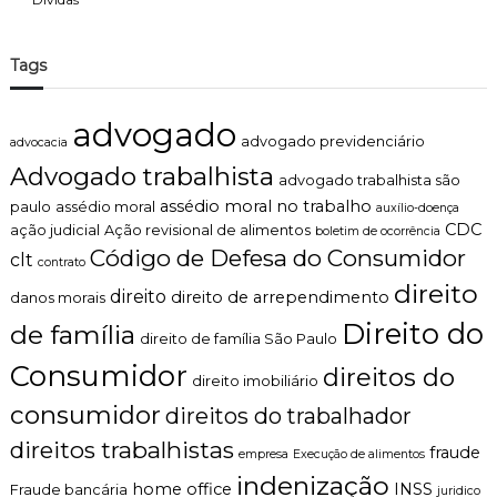
i
s
a
Tags
S
a
b
advogado
e
advogado previdenciário
advocacia
r
Advogado trabalhista
?
advogado trabalhista são
assédio moral no trabalho
paulo
assédio moral
auxílio-doença
CDC
ação judicial
Ação revisional de alimentos
boletim de ocorrência
Código de Defesa do Consumidor
clt
contrato
direito
direito
direito de arrependimento
danos morais
Direito do
de família
direito de família São Paulo
Consumidor
direitos do
direito imobiliário
consumidor
direitos do trabalhador
direitos trabalhistas
fraude
empresa
Execução de alimentos
indenização
home office
INSS
Fraude bancária
juridico