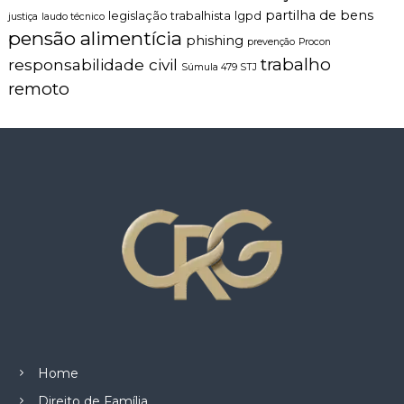
partilha de bens
legislação trabalhista
lgpd
justiça
laudo técnico
pensão alimentícia
phishing
prevenção
Procon
trabalho
responsabilidade civil
Súmula 479 STJ
remoto
Home
Direito de Família