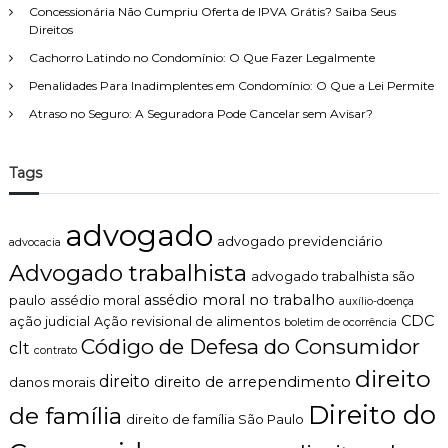
n
a
Concessionária Não Cumpriu Oferta de IPVA Grátis? Saiba Seus
u
P
Direitos
n
r
c
Cachorro Latindo no Condomínio: O Que Fazer Legalmente
e
i
s
Penalidades Para Inadimplentes em Condomínio: O Que a Lei Permite
a
t
m
Atraso no Seguro: A Seguradora Pode Cancelar sem Avisar?
a
?
ç
ã
o
Tags
d
e
S
advogado
e
advogado previdenciário
advocacia
r
Advogado trabalhista
v
advogado trabalhista são
i
assédio moral no trabalho
paulo
assédio moral
auxílio-doença
ç
CDC
ação judicial
Ação revisional de alimentos
boletim de ocorrência
o
Código de Defesa do Consumidor
clt
s
contrato
direito
direito
direito de arrependimento
danos morais
Direito do
de família
direito de família São Paulo