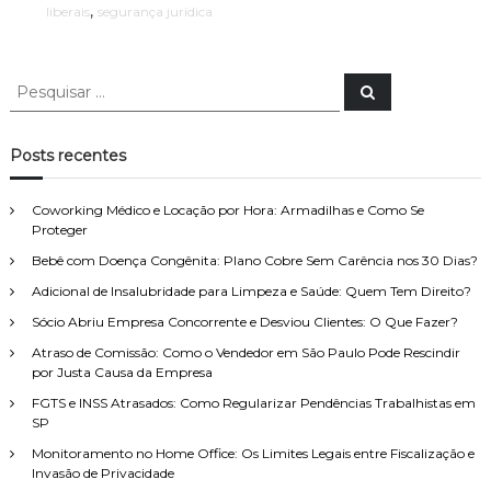
s
t
,
liberais
segurança jurídica
d
a
e
r
a
C
s
P
a
P
s
e
e
l
s
é
o
s
q
d
t
u
q
Posts recentes
i
i
e
u
s
o
s
a
i
n
e
r
Coworking Médico e Locação por Hora: Armadilhas e Como Se
o
s
I
Proteger
t
a
n
r
Bebê com Doença Congênita: Plano Cobre Sem Carência nos 30 Dias?
a
r
a
d
p
Adicional de Insalubridade para Limpeza e Saúde: Quem Tem Direito?
b
i
o
a
m
Sócio Abriu Empresa Concorrente e Desviou Clientes: O Que Fazer?
r
l
p
Atraso de Comissão: Como o Vendedor em São Paulo Pode Rescindir
h
:
l
por Justa Causa da Empresa
o
ê
n
n
FGTS e INSS Atrasados: Como Regularizar Pendências Trabalhistas em
ã
c
SP
o
i
Monitoramento no Home Office: Os Limites Legais entre Fiscalização e
d
a
Invasão de Privacidade
e
n