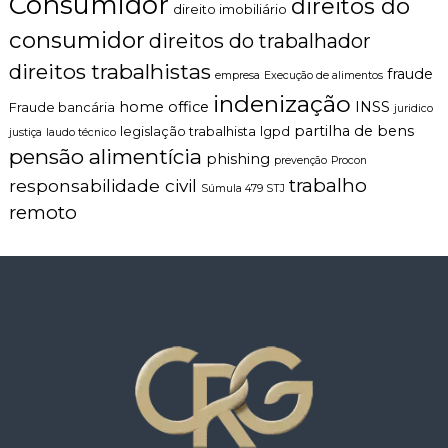
Consumidor
direitos do
direito imobiliário
consumidor
direitos do trabalhador
direitos trabalhistas
fraude
empresa
Execução de alimentos
indenização
home office
INSS
Fraude bancária
juridico
partilha de bens
legislação trabalhista
lgpd
justiça
laudo técnico
pensão alimentícia
phishing
prevenção
Procon
trabalho
responsabilidade civil
Súmula 479 STJ
remoto