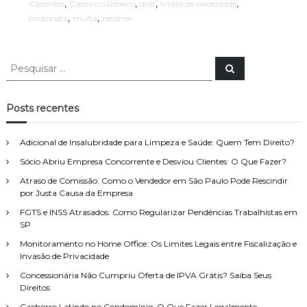
m
,
,
,
,
Casimiro
Casimiro Ribeiro
dnit
limite de velocidade
a
d
,
,
motorista
multa
recorrer
r
e
m
o
e
c
u
P
o
P
d
e
e
r
s
i
r
s
q
n
ê
u
q
Posts recentes
h
i
n
u
s
e
c
a
i
i
i
r
Adicional de Insalubridade para Limpeza e Saúde: Quem Tem Direito?
r
s
a
o
Sócio Abriu Empresa Concorrente e Desviou Clientes: O Que Fazer?
a
n
?
ã
r
Atraso de Comissão: Como o Vendedor em São Paulo Pode Rescindir
o
p
por Justa Causa da Empresa
s
o
e
FGTS e INSS Atrasados: Como Regularizar Pendências Trabalhistas em
r
r
SP
:
v
Monitoramento no Home Office: Os Limites Legais entre Fiscalização e
e
Invasão de Privacidade
c
o
Concessionária Não Cumpriu Oferta de IPVA Grátis? Saiba Seus
m
Direitos
o
Cachorro Latindo no Condomínio: O Que Fazer Legalmente