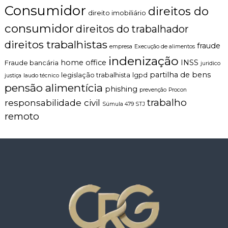
t
Consumidor
direitos do
r
direito imobiliário
â
consumidor
direitos do trabalhador
n
s
direitos trabalhistas
fraude
empresa
Execução de alimentos
i
indenização
t
home office
INSS
Fraude bancária
juridico
o
partilha de bens
legislação trabalhista
lgpd
justiça
laudo técnico
pensão alimentícia
phishing
prevenção
Procon
trabalho
responsabilidade civil
Súmula 479 STJ
remoto