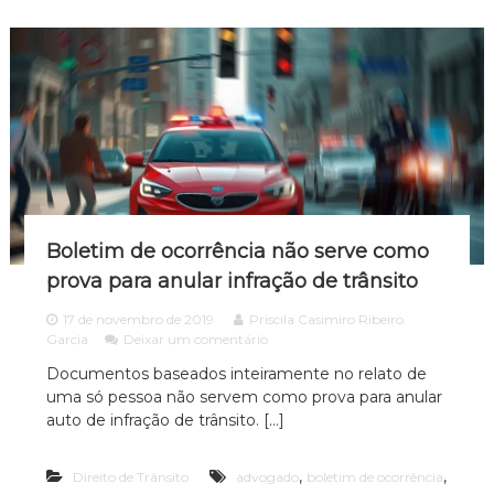
z
a
e
a
r
t
d
R
o
o
e
f
.
p
a
a
l
r
s
a
o
ç
:
ã
T
o
e
?
n
Boletim de ocorrência não serve como
h
o
prova para anular infração de trânsito
c
o
17 de novembro de 2019
Priscila Casimiro Ribeiro
m
e
Garcia
Deixar um comentário
o
m
Documentos baseados inteiramente no relato de
r
B
e
uma só pessoa não servem como prova para anular
o
c
l
auto de infração de trânsito. […]
u
e
p
t
e
,
,
Direito de Trânsito
advogado
i
boletim de ocorrência
r