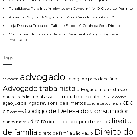
p
r
Penalidades Para Inadimplentes em Condomínio: O Que a Lei Permite
o
Atraso no Seguro: A Seguradora Pode Cancelar sem Avisar?
v
a
Loja Recusou Troca por Falta de Estoque? Conheça Seus Direitos
p
Comunhão Universal de Bens no Casamento Antigo: Regras e
a
Inventário
r
a
a
n
Tags
u
l
a
advogado
r
advogado previdenciário
advocacia
i
Advogado trabalhista
n
advogado trabalhista são
f
assédio moral no trabalho
paulo
assédio moral
auxílio-doença
r
CDC
ação judicial
Ação revisional de alimentos
boletim de ocorrência
a
Código de Defesa do Consumidor
clt
ç
contrato
ã
direito
direito
direito de arrependimento
danos morais
o
d
Direito do
de família
direito de família São Paulo
e