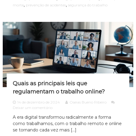
e
e
,
,
g
morte
prevenção de acidentes
segurança do trabalho
m
s
i
c
l
r
a
e
?
s
g
o
a
d
i
e
s
a
c
i
d
e
n
t
Quais as principais leis que
e
d
regulamentam o trabalho online?
e
t
14 de dezembro de 2024
Oseias Bueno Ribeiro
r
e
Deixar um comentário
a
m
b
A era digital transformou radicalmente a forma
Q
a
como trabalhamos, com o trabalho remoto e online
u
l
a
se tornando cada vez mais […]
h
i