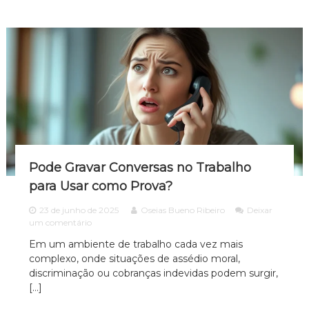
i
m
o
i
n
n
á
a
r
d
i
o
o
n
?
o
A
m
b
i
e
Pode Gravar Conversas no Trabalho
n
t
para Usar como Prova?
e
d
23 de junho de 2025
Oseias Bueno Ribeiro
Deixar
e
e
um comentário
T
m
Em um ambiente de trabalho cada vez mais
r
P
complexo, onde situações de assédio moral,
a
o
b
d
discriminação ou cobranças indevidas podem surgir,
a
e
[…]
l
G
h
r