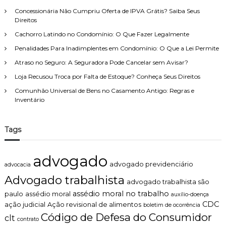
a
Concessionária Não Cumpriu Oferta de IPVA Grátis? Saiba Seus
m
Direitos
e
Cachorro Latindo no Condomínio: O Que Fazer Legalmente
n
t
Penalidades Para Inadimplentes em Condomínio: O Que a Lei Permite
a
Atraso no Seguro: A Seguradora Pode Cancelar sem Avisar?
m
o
Loja Recusou Troca por Falta de Estoque? Conheça Seus Direitos
t
r
Comunhão Universal de Bens no Casamento Antigo: Regras e
a
Inventário
b
a
l
Tags
h
o
o
advogado
n
advogado previdenciário
advocacia
l
Advogado trabalhista
i
advogado trabalhista são
n
assédio moral no trabalho
paulo
assédio moral
auxílio-doença
e
CDC
ação judicial
Ação revisional de alimentos
boletim de ocorrência
?
Código de Defesa do Consumidor
clt
contrato