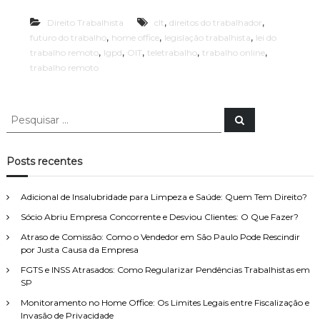
o
s
e
,
,
Direito Trabalhista
a
clt
direitos do trabalhador
m
s
,
,
,
futuro do trabalho
home office
legislação trabalhista
lei do
e
p
,
,
,
,
,
trabalho remoto
lgpd
OIT
teletrabalho
trabalho online
m
r
trabalho remoto
p
i
r
n
e
c
s
P
i
P
a
p
e
e
s
s
a
s
q
i
u
q
Posts recentes
s
i
u
s
l
a
i
e
r
Adicional de Insalubridade para Limpeza e Saúde: Quem Tem Direito?
s
i
s
Sócio Abriu Empresa Concorrente e Desviou Clientes: O Que Fazer?
a
q
r
Atraso de Comissão: Como o Vendedor em São Paulo Pode Rescindir
u
p
por Justa Causa da Empresa
e
o
r
FGTS e INSS Atrasados: Como Regularizar Pendências Trabalhistas em
r
e
SP
:
g
Monitoramento no Home Office: Os Limites Legais entre Fiscalização e
u
Invasão de Privacidade
l