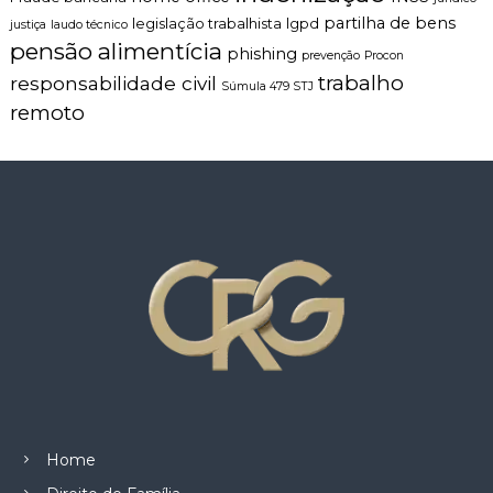
partilha de bens
legislação trabalhista
lgpd
justiça
laudo técnico
pensão alimentícia
phishing
prevenção
Procon
trabalho
responsabilidade civil
Súmula 479 STJ
remoto
Home