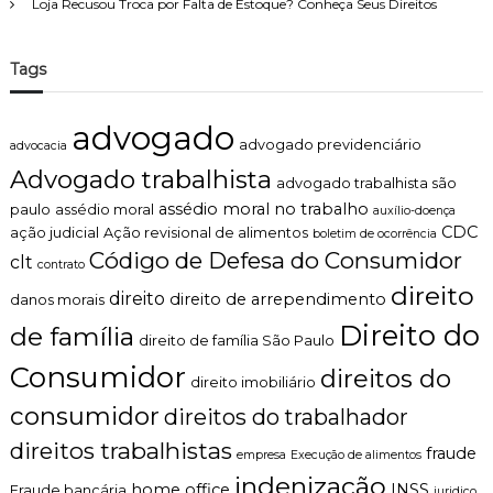
Loja Recusou Troca por Falta de Estoque? Conheça Seus Direitos
Tags
advogado
advogado previdenciário
advocacia
Advogado trabalhista
advogado trabalhista são
assédio moral no trabalho
paulo
assédio moral
auxílio-doença
CDC
ação judicial
Ação revisional de alimentos
boletim de ocorrência
Código de Defesa do Consumidor
clt
contrato
direito
direito
direito de arrependimento
danos morais
Direito do
de família
direito de família São Paulo
Consumidor
direitos do
direito imobiliário
consumidor
direitos do trabalhador
direitos trabalhistas
fraude
empresa
Execução de alimentos
indenização
home office
INSS
Fraude bancária
juridico