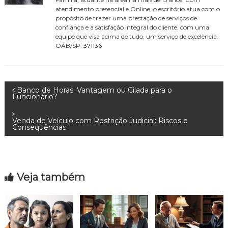
atendimento presencial e Online, o escritório atua com o
propósito de trazer uma prestação de serviços de
confiança e a satisfação integral do cliente, com uma
equipe que visa acima de tudo, um serviço de excelência.
OAB/SP:
371136
N
Banco de Horas: Vantagem ou Cilada para o
Funcionário?
a
Venda de Veículo com Restrição Judicial: Riscos e
Consequências
v
e
Veja também
g
a