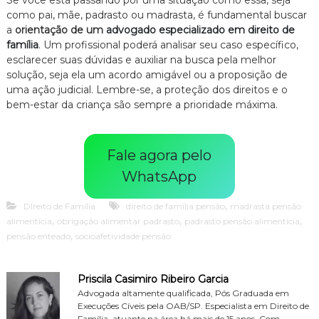
Se você está passando por uma situação como essa, seja
como pai, mãe, padrasto ou madrasta, é fundamental buscar
a
orientação de um
advogado especializado em direito de
família
. Um profissional poderá analisar seu caso específico,
esclarecer suas dúvidas e auxiliar na busca pela melhor
solução, seja ela um acordo amigável ou a proposição de
uma ação judicial. Lembre-se, a proteção dos direitos e o
bem-estar da criança são sempre a prioridade máxima.
Fale agora pelo
WhatsApp
,
DIreito de Família
direito de família pensão
madrasta pensão
,
,
,
alimentícia
obrigação alimentar padrasto
padrasto pensão alimentícia
,
pensão enteado
socioafetividade pensão
Priscila Casimiro Ribeiro Garcia
Advogada altamente qualificada, Pós Graduada em
Execuções Cíveis pela OAB/SP. Especialista em Direito de
Família, atuante na área há mais de 15 anos. Com