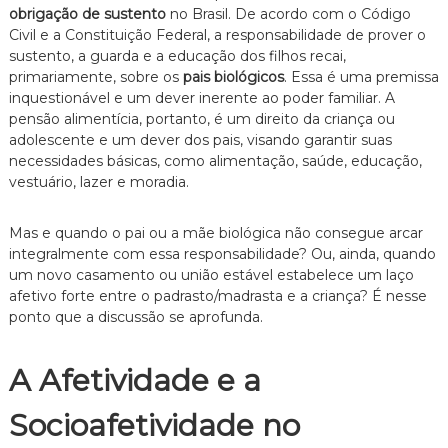
obrigação de sustento
no Brasil. De acordo com o Código
e
i
Civil e a Constituição Federal, a responsabilidade de prover o
t
sustento, a guarda e a educação dos filhos recai,
o
primariamente, sobre os
pais biológicos
. Essa é uma premissa
d
inquestionável e um dever inerente ao poder familiar. A
e
pensão alimentícia, portanto, é um direito da criança ou
F
adolescente e um dever dos pais, visando garantir suas
a
m
necessidades básicas, como alimentação, saúde, educação,
í
vestuário, lazer e moradia.
l
i
a
Mas e quando o pai ou a mãe biológica não consegue arcar
,
integralmente com essa responsabilidade? Ou, ainda, quando
c
um novo casamento ou união estável estabelece um laço
o
afetivo forte entre o padrasto/madrasta e a criança? É nesse
m
ponto que a discussão se aprofunda.
a
t
e
A Afetividade e a
n
d
i
Socioafetividade no
m
e