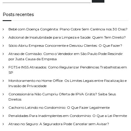
e
e
s
s
q
u
q
Posts recentes
i
u
s
a
i
r
Bebê com Doença Congênita: Plano Cobre Sem Carência nos 30 Dias?
s
Adicional de Insalubridade para Limpeza e Saúde: Quem Tem Direito?
a
r
Sócio Abriu Empresa Concorrente e Desviou Clientes: O Que Fazer?
p
Atraso de Comissão: Como o Vendedor em São Paulo Pode Rescindir
o
por Justa Causa da Empresa
r
FGTS e INSS Atrasados: Como Regularizar Pendências Trabalhistas em
:
SP
Monitoramento no Home Office: Os Limites Legais entre Fiscalização e
Invasão de Privacidade
Concessionária Não Cumpriu Oferta de IPVA Grátis? Saiba Seus
Direitos
Cachorro Latindo no Condomínio: O Que Fazer Legalmente
Penalidades Para Inadimplentes em Condomínio: O Que a Lei Permite
Atraso no Seguro: A Seguradora Pode Cancelar sem Avisar?