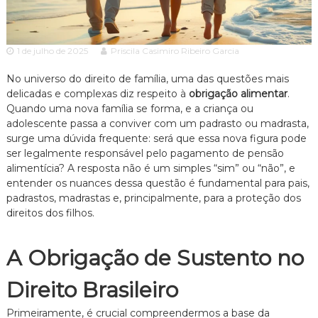
c
ã
o
i
P
a
a
1 de julho de 2025
Priscila Casimiro Ribeiro Garcia
A
u
l
d
No universo do direito de família, uma das questões mais
o
delicadas e complexas diz respeito à
obrigação alimentar
.
v
e
Quando uma nova família se forma, e a criança ou
o
s
adolescente passa a conviver com um padrasto ou madrasta,
p
c
e
surge uma dúvida frequente: será que essa nova figura pode
a
c
ser legalmente responsável pelo pagamento de pensão
c
i
alimentícia? A resposta não é um simples “sim” ou “não”, e
a
i
entender os nuances dessa questão é fundamental para pais,
l
a
padrastos, madrastas e, principalmente, para a proteção dos
i
direitos dos filhos.
z
a
d
A Obrigação de Sustento no
o
e
m
Direito Brasileiro
D
i
Primeiramente, é crucial compreendermos a base da
r