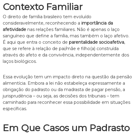
Contexto Familiar
n
t
o
O direito de família brasileiro tem evoluído
é
consideravelmente, reconhecendo a
importância da
t
afetividade
nas relações familiares. Não é apenas o laço
i
sanguíneo que define a família, mas também o laço afetivo.
c
É aqui que entra o conceito de
parentalidade socioafetiva
,
o
que se refere à relação de pai/mãe e filho(a) construída
,
c
através do afeto e da convivência, independentemente dos
l
laços biológicos.
a
r
o
Essa evolução tem um impacto direto na questão da pensão
e
alimentícia. Embora a lei não estabeleça expressamente a
p
obrigação do padrasto ou da madrasta de pagar pensão, a
e
jurisprudência – ou seja, as decisões dos tribunais – tem
r
caminhado para reconhecer essa possibilidade em situações
s
específicas.
o
n
a
Em Que Casos um Padrasto
l
i