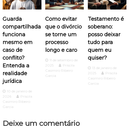
ç
ã
Guarda
Como evitar
Testamento é
o
compartilhada
que o divórcio
soberano:
funciona
se torne um
posso deixar
d
mesmo em
processo
tudo para
caso de
longo e caro
quem eu
e
conflito?
quiser?
11 de setembro de
P
Entenda a
2025
Priscila
13 de janeiro de
Casimiro Ribeiro
realidade
2025
Priscila
o
Garcia
Casimiro Ribeiro
jurídica
Garcia
s
10 de janeiro de
2026
Priscila
t
Casimiro Ribeiro
Garcia
Deixe um comentário