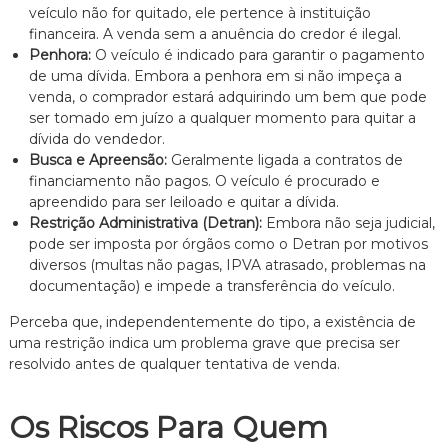
veículo não for quitado, ele pertence à instituição
n
financeira. A venda sem a anuência do credor é ilegal.
t
o
Penhora:
O veículo é indicado para garantir o pagamento
é
de uma dívida. Embora a penhora em si não impeça a
t
venda, o comprador estará adquirindo um bem que pode
i
ser tomado em juízo a qualquer momento para quitar a
c
dívida do vendedor.
o
Busca e Apreensão:
Geralmente ligada a contratos de
,
c
financiamento não pagos. O veículo é procurado e
l
apreendido para ser leiloado e quitar a dívida.
a
Restrição Administrativa (Detran):
Embora não seja judicial,
r
pode ser imposta por órgãos como o Detran por motivos
o
diversos (multas não pagas, IPVA atrasado, problemas na
e
documentação) e impede a transferência do veículo.
p
e
Perceba que, independentemente do tipo, a existência de
r
s
uma restrição indica um problema grave que precisa ser
o
resolvido antes de qualquer tentativa de venda.
n
a
l
Os Riscos Para Quem
i