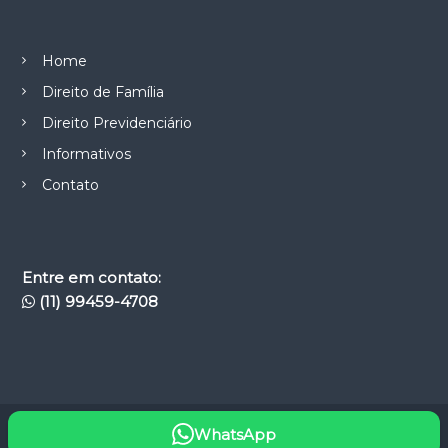
Home
Direito de Família
Direito Previdenciário
Informativos
Contato
Entre em contato:
(11) 99459-4708
WhatsApp
Copyright © 2026
Casimiro Ribeiro Garcia Advocacia