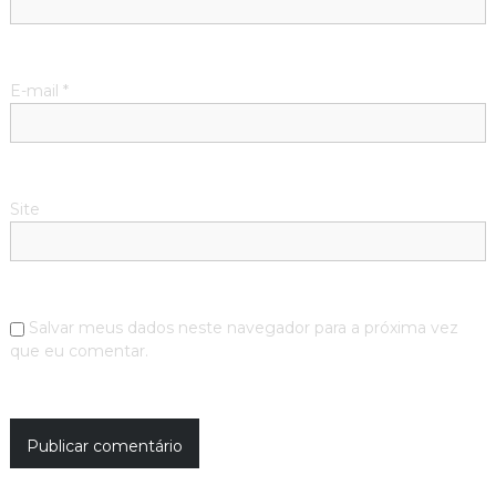
E-mail
*
Site
Salvar meus dados neste navegador para a próxima vez
que eu comentar.