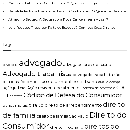
Cachorro Latindo no Condomínio: O Que Fazer Legalmente
Penalidades Para Inadimplentes em Condomínio: O Que a Lei Permite
Atraso no Seguro: A Seguradora Pode Cancelar sem Avisar?
Loja Recusou Troca por Falta de Estoque? Conheça Seus Direitos
Tags
advogado
advogado previdenciário
advocacia
Advogado trabalhista
advogado trabalhista são
assédio moral no trabalho
paulo
assédio moral
auxílio-doença
CDC
ação judicial
Ação revisional de alimentos
boletim de ocorrência
Código de Defesa do Consumidor
clt
contrato
direito
direito
direito de arrependimento
danos morais
Direito do
de família
direito de família São Paulo
Consumidor
direitos do
direito imobiliário