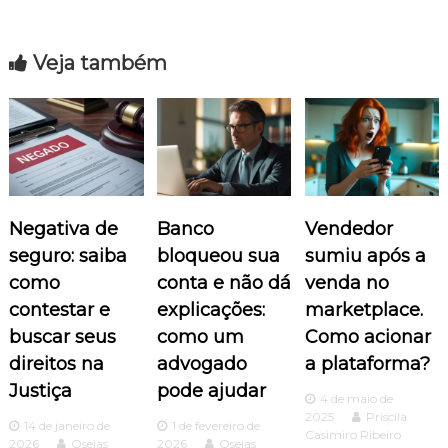
e
Veja também
g
a
ç
ã
Negativa de
Banco
Vendedor
o
seguro: saiba
bloqueou sua
sumiu após a
como
conta e não dá
venda no
d
contestar e
explicações:
marketplace.
buscar seus
como um
Como acionar
e
direitos na
advogado
a plataforma?
P
Justiça
pode ajudar
4 de maio de
2025
Priscila
o
14 de janeiro de
1 de fevereiro de
Casimiro Ribeiro
2026
Oseias
2026
Oseias