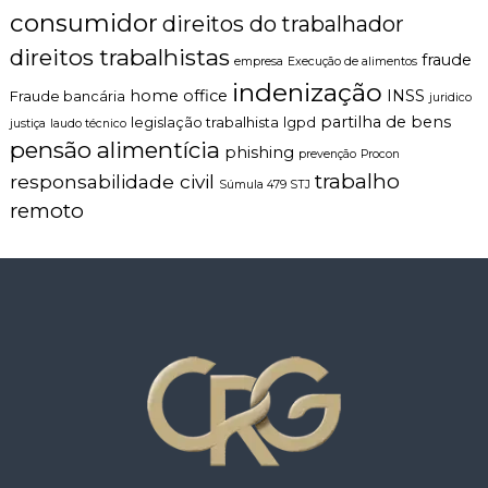
consumidor
direitos do trabalhador
direitos trabalhistas
fraude
empresa
Execução de alimentos
indenização
home office
INSS
Fraude bancária
juridico
partilha de bens
legislação trabalhista
lgpd
justiça
laudo técnico
pensão alimentícia
phishing
prevenção
Procon
trabalho
responsabilidade civil
Súmula 479 STJ
remoto