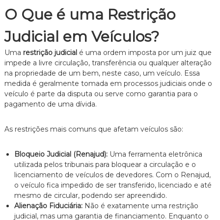
e
O Que é uma Restrição
i
t
Judicial em Veículos?
o
d
e
Uma
restrição judicial
é uma ordem imposta por um juiz que
F
impede a livre circulação, transferência ou qualquer alteração
a
na propriedade de um bem, neste caso, um veículo. Essa
m
medida é geralmente tomada em processos judiciais onde o
í
veículo é parte da disputa ou serve como garantia para o
l
pagamento de uma dívida.
i
a
,
As restrições mais comuns que afetam veículos são:
c
o
m
Bloqueio Judicial (Renajud):
Uma ferramenta eletrônica
a
utilizada pelos tribunais para bloquear a circulação e o
t
licenciamento de veículos de devedores. Com o Renajud,
e
n
o veículo fica impedido de ser transferido, licenciado e até
d
mesmo de circular, podendo ser apreendido.
i
Alienação Fiduciária:
Não é exatamente uma restrição
m
judicial, mas uma garantia de financiamento. Enquanto o
e