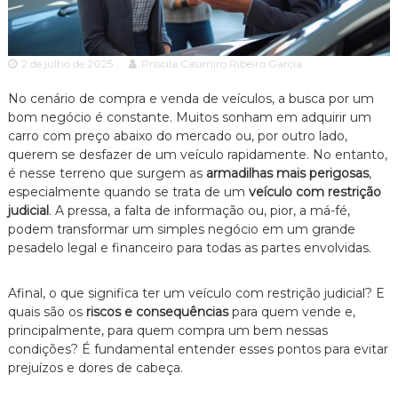
c
ã
o
i
P
a
a
2 de julho de 2025
Priscila Casimiro Ribeiro Garcia
A
u
l
d
No cenário de compra e venda de veículos, a busca por um
o
bom negócio é constante. Muitos sonham em adquirir um
v
e
carro com preço abaixo do mercado ou, por outro lado,
o
s
querem se desfazer de um veículo rapidamente. No entanto,
p
c
e
é nesse terreno que surgem as
armadilhas mais perigosas
,
a
c
especialmente quando se trata de um
veículo com restrição
c
i
judicial
. A pressa, a falta de informação ou, pior, a má-fé,
a
i
podem transformar um simples negócio em um grande
l
a
pesadelo legal e financeiro para todas as partes envolvidas.
i
z
a
Afinal, o que significa ter um veículo com restrição judicial? E
d
quais são os
riscos e consequências
para quem vende e,
o
principalmente, para quem compra um bem nessas
e
m
condições? É fundamental entender esses pontos para evitar
D
prejuízos e dores de cabeça.
i
r