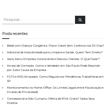
P
P
e
e
s
s
q
u
q
Posts recentes
i
u
s
a
i
r
Bebê com Doença Congênita: Plano Cobre Sem Carência nos 30 Dias?
s
Adicional de Insalubridade para Limpeza e Saúde: Quem Tem Direito?
a
r
Sócio Abriu Empresa Concorrente e Desviou Clientes: O Que Fazer?
p
Atraso de Comissão: Como o Vendedor em São Paulo Pode Rescindir
o
por Justa Causa da Empresa
r
FGTS e INSS Atrasados: Como Regularizar Pendências Trabalhistas em
:
SP
Monitoramento no Home Office: Os Limites Legais entre Fiscalização e
Invasão de Privacidade
Concessionária Não Cumpriu Oferta de IPVA Grátis? Saiba Seus
Direitos