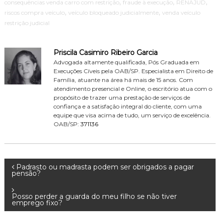
,
,
,
consequências venda carro com restrição
fraude à execução
RENAJUD
,
,
riscos compra veículo
veículo bloqueado judicialmente
venda veículo
restrição judicial
Priscila Casimiro Ribeiro Garcia
Advogada altamente qualificada, Pós Graduada em
Execuções Cíveis pela OAB/SP. Especialista em Direito de
Família, atuante na área há mais de 15 anos. Com
atendimento presencial e Online, o escritório atua com o
propósito de trazer uma prestação de serviços de
confiança e a satisfação integral do cliente, com uma
equipe que visa acima de tudo, um serviço de excelência.
OAB/SP:
371136
N
Padrasto ou madrasta podem ser obrigados a pagar
pensão?
a
Posso perder a guarda do meu filho se não tiver
emprego fixo?
v