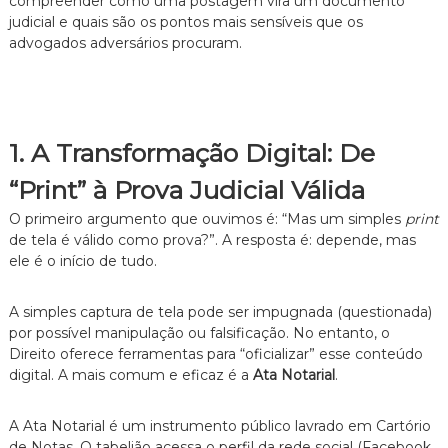
compreender como uma postagem vira um documento
n
judicial e quais são os pontos mais sensíveis que os
t
advogados adversários procuram.
o
é
t
i
c
o
1. A Transformação Digital: De
,
c
“Print” à Prova Judicial Válida
l
a
O primeiro argumento que ouvimos é: “Mas um simples
print
r
de tela é válido como prova?”. A resposta é: depende, mas
o
ele é o início de tudo.
e
p
e
A simples captura de tela pode ser impugnada (questionada)
r
por possível manipulação ou falsificação. No entanto, o
s
Direito oferece ferramentas para “oficializar” esse conteúdo
o
digital. A mais comum e eficaz é a
Ata Notarial
.
n
a
l
A Ata Notarial é um instrumento público lavrado em Cartório
i
de Notas. O tabelião acessa o perfil da rede social (Facebook,