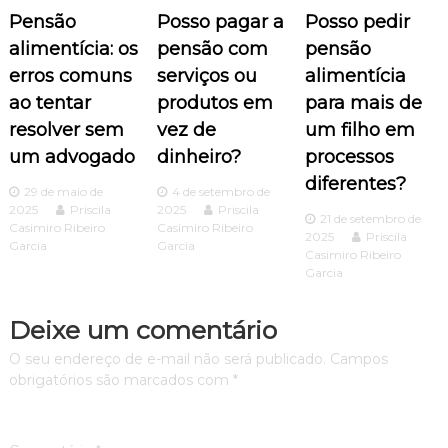
ã
Pensão
Posso pagar a
Posso pedir
o
alimentícia: os
pensão com
pensão
erros comuns
serviços ou
alimentícia
d
ao tentar
produtos em
para mais de
resolver sem
vez de
um filho em
e
um advogado
dinheiro?
processos
P
diferentes?
29 de maio de
4 de setembro de
2025
Priscila
2025
Priscila
o
21 de setembro de
Casimiro Ribeiro
Casimiro Ribeiro
2025
Priscila
Garcia
Garcia
Casimiro Ribeiro
s
Garcia
t
Deixe um comentário
O seu endereço de e-mail não será publicado.
Campos
obrigatórios são marcados com
*