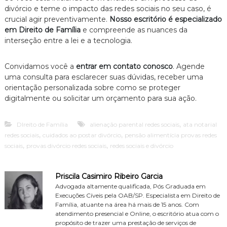
divórcio e teme o impacto das redes sociais no seu caso, é
crucial agir preventivamente.
Nosso escritório é especializado
em Direito de Família
e compreende as nuances da
interseção entre a lei e a tecnologia.
Convidamos você a
entrar em contato conosco
. Agende
uma consulta para esclarecer suas dúvidas, receber uma
orientação personalizada sobre como se proteger
digitalmente ou solicitar um orçamento para sua ação.
,
DIreito de Família
alienação parental redes sociais
ata notarial
,
,
redes sociais
cuidados ao postar divórcio
pensão alimentícia provas redes
,
,
sociais
provas divórcio redes sociais
redes sociais e divórcio
Priscila Casimiro Ribeiro Garcia
Advogada altamente qualificada, Pós Graduada em
Execuções Cíveis pela OAB/SP. Especialista em Direito de
Família, atuante na área há mais de 15 anos. Com
atendimento presencial e Online, o escritório atua com o
propósito de trazer uma prestação de serviços de