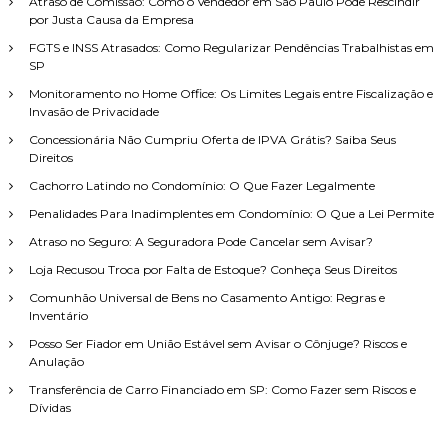
Atraso de Comissão: Como o Vendedor em São Paulo Pode Rescindir
s
por Justa Causa da Empresa
a
FGTS e INSS Atrasados: Como Regularizar Pendências Trabalhistas em
r
SP
p
o
Monitoramento no Home Office: Os Limites Legais entre Fiscalização e
Invasão de Privacidade
r
:
Concessionária Não Cumpriu Oferta de IPVA Grátis? Saiba Seus
Direitos
Cachorro Latindo no Condomínio: O Que Fazer Legalmente
Penalidades Para Inadimplentes em Condomínio: O Que a Lei Permite
Atraso no Seguro: A Seguradora Pode Cancelar sem Avisar?
Loja Recusou Troca por Falta de Estoque? Conheça Seus Direitos
Comunhão Universal de Bens no Casamento Antigo: Regras e
Inventário
Posso Ser Fiador em União Estável sem Avisar o Cônjuge? Riscos e
Anulação
Transferência de Carro Financiado em SP: Como Fazer sem Riscos e
Dívidas