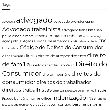
Tags
advogado
advogado previdenciário
advocacia
Advogado trabalhista
advogado trabalhista são
assédio moral no trabalho
paulo
assédio moral
auxílio-doença
CDC
ação judicial
Ação revisional de alimentos
boletim de ocorrência
Código de Defesa do Consumidor
clt
contrato
direito
direito
direito de arrependimento
danos morais
Direito do
de família
direito de família São Paulo
Consumidor
direitos do
direito imobiliário
consumidor
direitos do trabalhador
direitos trabalhistas
fraude
empresa
Execução de alimentos
indenização
home office
INSS
Fraude bancária
juridico
partilha de bens
legislação trabalhista
lgpd
justiça
laudo técnico