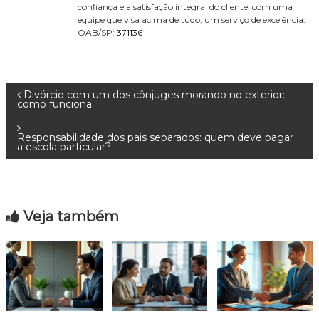
confiança e a satisfação integral do cliente, com uma
equipe que visa acima de tudo, um serviço de excelência.
OAB/SP:
371136
N
Divórcio com um dos cônjuges morando no exterior:
como funciona
a
Responsabilidade dos pais separados: quem deve pagar
a escola particular?
v
e
Veja também
g
a
ç