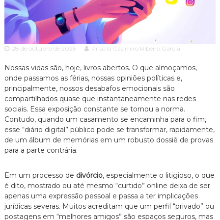
c
ã
o
i
P
a
a
A
u
28 de outubro de 2025
Priscila Casimiro Ribeiro Garcia
l
d
o
v
Nossas vidas são, hoje, livros abertos. O que almoçamos,
e
o
s
onde passamos as férias, nossas opiniões políticas e,
p
principalmente, nossos desabafos emocionais são
c
e
compartilhados quase que instantaneamente nas redes
a
c
sociais. Essa exposição constante se tornou a norma.
c
i
Contudo, quando um casamento se encaminha para o fim,
a
i
esse “diário digital” público pode se transformar, rapidamente,
l
a
i
de um álbum de memórias em um robusto dossiê de provas
z
para a parte contrária.
a
d
o
Em um processo de
divórcio
, especialmente o litigioso, o que
e
é dito, mostrado ou até mesmo “curtido” online deixa de ser
m
apenas uma expressão pessoal e passa a ter implicações
D
jurídicas severas. Muitos acreditam que um perfil “privado” ou
i
postagens em “melhores amigos” são espaços seguros, mas
r