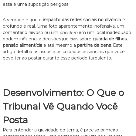
essa é uma suposição perigosa.
e
i
t
A verdade é que o
impacto das redes sociais no divórcio
é
o
profundo e real. Uma foto aparentemente inofensiva, um
d
e
comentário raivoso ou um
check-in
em um local inadequado
F
podem influenciar decisões judiciais sobre
guarda de filhos
,
a
pensão alimentícia
e até mesmo a
partilha de bens
. Este
m
artigo detalha os riscos e os cuidados essenciais que você
í
deve ter ao postar durante esse período turbulento.
l
i
a
,
c
o
Desenvolvimento: O Que o
m
a
t
Tribunal Vê Quando Você
e
n
Posta
d
i
Para entender a gravidade do tema, é preciso primeiro
m
e