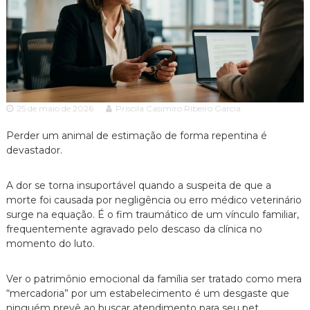
c
ã
o
i
P
a
a
A
u
l
d
o
v
e
25 de maio de 2026
Priscila Casimiro Ribeiro Garcia
o
s
p
c
e
Perder um animal de estimação de forma repentina é
a
c
devastador.
c
i
a
i
l
A dor se torna insuportável quando a suspeita de que a
a
i
morte foi causada por negligência ou erro médico veterinário
z
surge na equação.
É o fim traumático de um vínculo familiar,
a
frequentemente agravado pelo descaso da clínica no
d
momento do luto.
o
e
m
Ver o patrimônio emocional da família ser tratado como mera
D
“mercadoria” por um estabelecimento é um desgaste que
i
ninguém prevê ao buscar atendimento para seu pet.
r