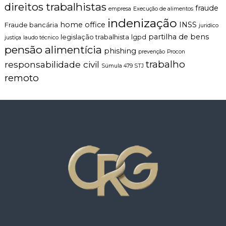
direitos trabalhistas
fraude
empresa
Execução de alimentos
indenização
home office
INSS
Fraude bancária
juridico
partilha de bens
legislação trabalhista
lgpd
justiça
laudo técnico
pensão alimentícia
phishing
prevenção
Procon
trabalho
responsabilidade civil
Súmula 479 STJ
remoto