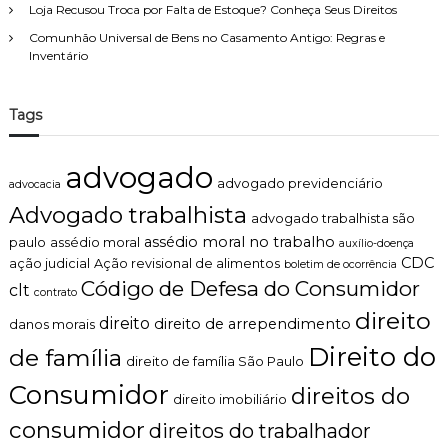
Loja Recusou Troca por Falta de Estoque? Conheça Seus Direitos
Comunhão Universal de Bens no Casamento Antigo: Regras e
Inventário
Tags
advogado
advogado previdenciário
advocacia
Advogado trabalhista
advogado trabalhista são
assédio moral no trabalho
paulo
assédio moral
auxílio-doença
CDC
ação judicial
Ação revisional de alimentos
boletim de ocorrência
Código de Defesa do Consumidor
clt
contrato
direito
direito
direito de arrependimento
danos morais
Direito do
de família
direito de família São Paulo
Consumidor
direitos do
direito imobiliário
consumidor
direitos do trabalhador