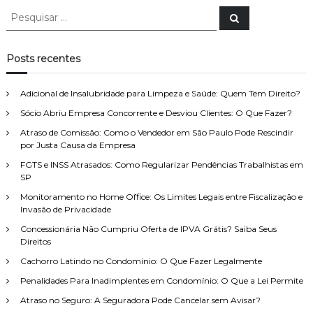
P
P
e
e
s
s
q
u
q
Posts recentes
i
u
s
a
i
r
Adicional de Insalubridade para Limpeza e Saúde: Quem Tem Direito?
s
Sócio Abriu Empresa Concorrente e Desviou Clientes: O Que Fazer?
a
r
Atraso de Comissão: Como o Vendedor em São Paulo Pode Rescindir
p
por Justa Causa da Empresa
o
FGTS e INSS Atrasados: Como Regularizar Pendências Trabalhistas em
r
SP
:
Monitoramento no Home Office: Os Limites Legais entre Fiscalização e
Invasão de Privacidade
Concessionária Não Cumpriu Oferta de IPVA Grátis? Saiba Seus
Direitos
Cachorro Latindo no Condomínio: O Que Fazer Legalmente
Penalidades Para Inadimplentes em Condomínio: O Que a Lei Permite
Atraso no Seguro: A Seguradora Pode Cancelar sem Avisar?