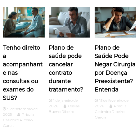
g
a
ç
ã
Tenho direito
Plano de
Plano de
o
a
saúde pode
Saúde Pode
acompanhant
cancelar
Negar Cirurgia
d
e nas
contrato
por Doença
consultas ou
durante
Preexistente?
e
exames do
tratamento?
Entenda
P
SUS?
1 de janeiro de
15 de fevereiro de
2026
Oseias
2026
Priscila
o
9 de setembro de
Bueno Ribeiro
Casimiro Ribeiro
2025
Priscila
Garcia
Casimiro Ribeiro
s
Garcia