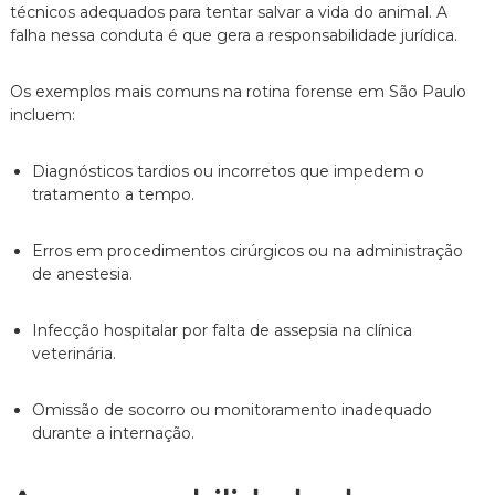
técnicos adequados para tentar salvar a vida do animal.
A
n
falha nessa conduta é que gera a responsabilidade jurídica.
t
o
é
Os exemplos mais comuns na rotina forense em São Paulo
t
incluem:
i
c
o
Diagnósticos tardios ou incorretos que impedem o
,
tratamento a tempo.
c
l
a
Erros em procedimentos cirúrgicos ou na administração
r
de anestesia.
o
e
p
Infecção hospitalar por falta de assepsia na clínica
e
veterinária.
r
s
o
Omissão de socorro ou monitoramento inadequado
n
durante a internação.
a
l
i