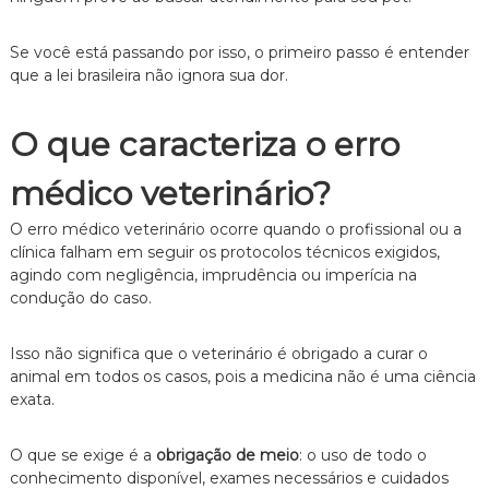
e
i
Se você está passando por isso,
o primeiro passo é entender
t
que a lei brasileira não ignora sua dor.
o
d
e
O que caracteriza o erro
F
a
m
médico veterinário?
í
l
O erro médico veterinário ocorre quando o profissional ou a
i
clínica falham em seguir os protocolos técnicos exigidos,
a
,
agindo com negligência,
imprudência ou imperícia na
c
condução do caso.
o
m
a
Isso não significa que o veterinário é obrigado a curar o
t
animal em todos os casos,
pois a medicina não é uma ciência
e
exata.
n
d
i
O que se exige é a
obrigação de meio
:
o uso de todo o
m
conhecimento disponível,
exames necessários e cuidados
e