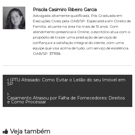
Priscila Casimiro Ribeiro Garcia
Advogada altamente qualificada, Pós Graduada em
Execuções Cíveis pela OAB/SP. Especialista em Direito de
Família, atuante na área há mais de 15 anos. Com
atendimento presencial e Online, o escritório atua com o
propósito de trazer uma prestação de serviços de
confiança e a satisfação integral do cliente, com uma
equipe que visa acima de tudo, um serviço de excelência.
OAB/SP:
371136
N
IPTU Atrasado: Como Evitar o Leilão do seu Imóvel em
SP
a
Casamento Atrasou por Falha de Fornecedores: Direitos
e Como Processar
v
e
Veja também