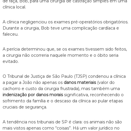
de raça,
Bob,
para uma cirurgia de castração simples em uma
clínica local.
A clínica negligenciou os exames pré-operatórios obrigatórios.
Durante a cirurgia,
Bob teve uma complicação cardíaca e
faleceu.
A perícia determinou que,
se os exames tivessem sido feitos,
a cirurgia não ocorreria naquele momento e o óbito seria
evitado.
O Tribunal de Justiça de São Paulo (TJSP) condenou a clínica
a pagar a João não apenas os
danos materiais
(valor do
cachorro e custo da cirurgia frustrada),
mas também uma
indenização por danos morais
significativa,
reconhecendo o
sofrimento da família e o descaso da clínica ao pular etapas
cruciais de segurança.
A tendência nos tribunais de SP é clara:
os animais não são
mais vistos apenas como “coisas”.
Há um valor jurídico no