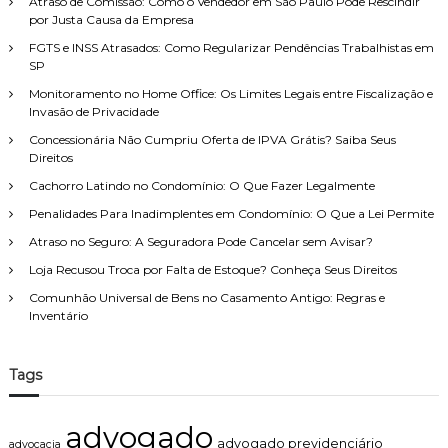
Atraso de Comissão: Como o Vendedor em São Paulo Pode Rescindir
a
e
p
por Justa Causa da Empresa
b
i
o
a
FGTS e INSS Atrasados: Como Regularizar Pendências Trabalhistas em
t
r
l
SP
o
h
:
d
Monitoramento no Home Office: Os Limites Legais entre Fiscalização e
o
e
Invasão de Privacidade
p
F
a
Concessionária Não Cumpriu Oferta de IPVA Grátis? Saiba Seus
a
r
Direitos
m
a
í
U
Cachorro Latindo no Condomínio: O Que Fazer Legalmente
l
s
i
Penalidades Para Inadimplentes em Condomínio: O Que a Lei Permite
a
a
r
Atraso no Seguro: A Seguradora Pode Cancelar sem Avisar?
,
c
c
Loja Recusou Troca por Falta de Estoque? Conheça Seus Direitos
o
o
m
Comunhão Universal de Bens no Casamento Antigo: Regras e
m
o
Inventário
a
P
t
r
e
o
Tags
n
v
d
a
i
?
advogado
m
advogado previdenciário
advocacia
e