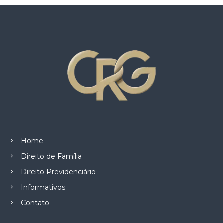
z
a
d
o
.
Home
Direito de Família
Direito Previdenciário
Informativos
Contato