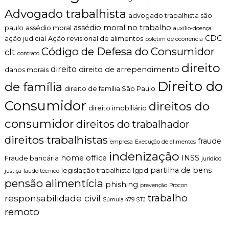
n
Advogado trabalhista
advogado trabalhista são
t
o
assédio moral no trabalho
paulo
assédio moral
auxílio-doença
é
CDC
ação judicial
Ação revisional de alimentos
boletim de ocorrência
t
Código de Defesa do Consumidor
clt
contrato
i
c
direito
direito
direito de arrependimento
danos morais
o
,
Direito do
de família
direito de família São Paulo
c
l
Consumidor
direitos do
direito imobiliário
a
r
consumidor
direitos do trabalhador
o
e
direitos trabalhistas
fraude
empresa
Execução de alimentos
p
indenização
e
home office
INSS
Fraude bancária
juridico
r
partilha de bens
legislação trabalhista
lgpd
justiça
laudo técnico
s
pensão alimentícia
o
phishing
prevenção
Procon
n
trabalho
responsabilidade civil
Súmula 479 STJ
a
remoto
l
i