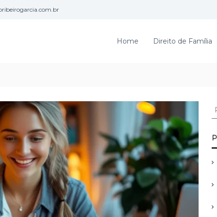
ribeirogarcia.com.br
Home
Direito de Família
P
e
s
q
P
u
i
s
a
r
p
o