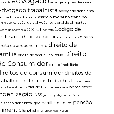
advogado
advogado previdenciário
dvocacia
Advogado trabalhista
advogado trabalhista
assédio moral no trabalho
ão paulo
assédio moral
ação judicial
Ação revisional de alimentos
uxílio-doença
Código de
clt
CDC
oletim de ocorrência
contrato
Defesa do Consumidor
direito
danos morais
direito de
ireito de arrependimento
Direito
família
direito de família São Paulo
do Consumidor
direito imobiliário
direitos do consumidor
direitos do
direitos trabalhistas
rabalhador
empresa
fraude
home office
Fraude bancária
xecução de alimentos
indenização
INSS
juridico
justiça
laudo técnico
pensão
partilha de bens
egislação trabalhista
lgpd
limentícia
phishing
prevenção
Procon