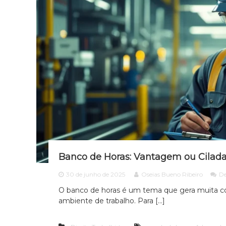
a
d
o
e
m
D
i
r
e
i
t
o
d
e
Banco de Horas: Vantagem ou Cilada
F
a
30 de junho de 2025
Oseias Bueno Ribeiro
De
m
í
O banco de horas é um tema que gera muita co
l
ambiente de trabalho. Para […]
i
a