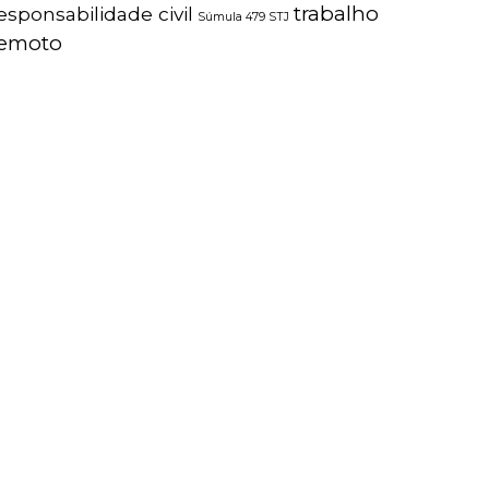
trabalho
esponsabilidade civil
Súmula 479 STJ
remoto