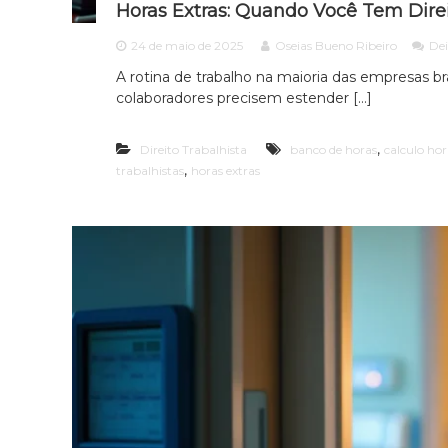
c
Horas Extras: Quando Você Tem Dire
l
a
24 de maio de 2025
Oseias Bueno Ribeiro
De
r
A rotina de trabalho na maioria das empresas bra
o
colaboradores precisem estender […]
e
p
e
,
Direito Trabalhista
banco de horas
calculo hor
r
,
trabalhistas
horas extras
s
o
n
a
l
i
z
a
d
o
.