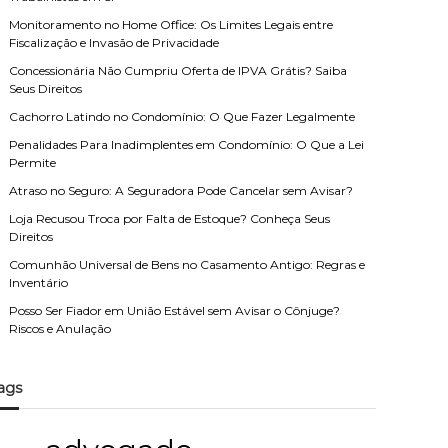
Monitoramento no Home Office: Os Limites Legais entre
Fiscalização e Invasão de Privacidade
Concessionária Não Cumpriu Oferta de IPVA Grátis? Saiba
Seus Direitos
Cachorro Latindo no Condomínio: O Que Fazer Legalmente
Penalidades Para Inadimplentes em Condomínio: O Que a Lei
Permite
Atraso no Seguro: A Seguradora Pode Cancelar sem Avisar?
Loja Recusou Troca por Falta de Estoque? Conheça Seus
Direitos
Comunhão Universal de Bens no Casamento Antigo: Regras e
Inventário
Posso Ser Fiador em União Estável sem Avisar o Cônjuge?
Riscos e Anulação
ags