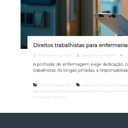
Direitos trabalhistas para enfermeiras
26 de janeiro de 2025
Oseias Bueno Ribeiro
2
A profissão de enfermagem exige dedicação, co
trabalhistas. As longas jornadas, a responsabilida
,
Direito Trabalhista
adicional de insalubridade
,
,
,
descanso
direito da saúde
direitos trabalhistas
enfermeir
jornada de trabalho