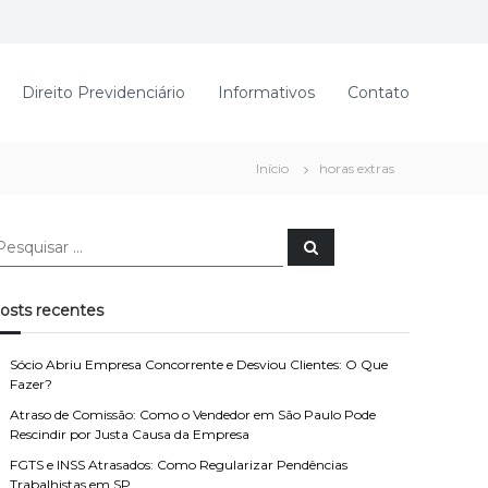
Direito Previdenciário
Informativos
Contato
Início
horas extras
P
e
s
q
u
osts recentes
i
s
a
r
Sócio Abriu Empresa Concorrente e Desviou Clientes: O Que
Fazer?
Atraso de Comissão: Como o Vendedor em São Paulo Pode
Rescindir por Justa Causa da Empresa
FGTS e INSS Atrasados: Como Regularizar Pendências
Trabalhistas em SP