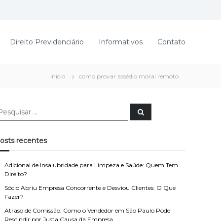
Direito Previdenciário
Informativos
Contato
Início
como provar assédio moral remoto
P
e
s
q
u
osts recentes
i
s
a
r
Adicional de Insalubridade para Limpeza e Saúde: Quem Tem
Direito?
Sócio Abriu Empresa Concorrente e Desviou Clientes: O Que
Fazer?
Atraso de Comissão: Como o Vendedor em São Paulo Pode
Rescindir por Justa Causa da Empresa