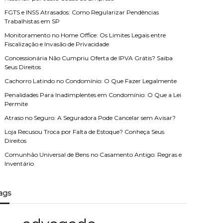
FGTS e INSS Atrasados: Como Regularizar Pendências
Trabalhistas em SP
Monitoramento no Home Office: Os Limites Legais entre
Fiscalização e Invasão de Privacidade
Concessionária Não Cumpriu Oferta de IPVA Grátis? Saiba
Seus Direitos
Cachorro Latindo no Condomínio: O Que Fazer Legalmente
Penalidades Para Inadimplentes em Condomínio: O Que a Lei
Permite
Atraso no Seguro: A Seguradora Pode Cancelar sem Avisar?
Loja Recusou Troca por Falta de Estoque? Conheça Seus
Direitos
Comunhão Universal de Bens no Casamento Antigo: Regras e
Inventário
ags