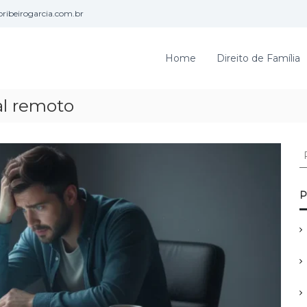
ribeirogarcia.com.br
Home
Direito de Família
al remoto
P
e
s
q
P
u
i
s
a
r
p
o