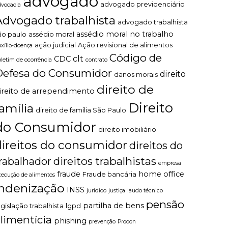
advogado
advogado previdenciário
dvocacia
Advogado trabalhista
advogado trabalhista
assédio moral no trabalho
ão paulo
assédio moral
ação judicial
Ação revisional de alimentos
uxílio-doença
Código de
clt
CDC
oletim de ocorrência
contrato
Defesa do Consumidor
direito
danos morais
direito de
ireito de arrependimento
Direito
família
direito de família São Paulo
do Consumidor
direito imobiliário
direitos do consumidor
direitos do
direitos trabalhistas
rabalhador
empresa
fraude
home office
Fraude bancária
xecução de alimentos
indenização
INSS
juridico
justiça
laudo técnico
pensão
partilha de bens
egislação trabalhista
lgpd
limentícia
phishing
prevenção
Procon