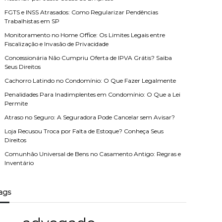
FGTS e INSS Atrasados: Como Regularizar Pendências
Trabalhistas em SP
Monitoramento no Home Office: Os Limites Legais entre
Fiscalização e Invasão de Privacidade
Concessionária Não Cumpriu Oferta de IPVA Grátis? Saiba
Seus Direitos
Cachorro Latindo no Condomínio: O Que Fazer Legalmente
Penalidades Para Inadimplentes em Condomínio: O Que a Lei
Permite
Atraso no Seguro: A Seguradora Pode Cancelar sem Avisar?
Loja Recusou Troca por Falta de Estoque? Conheça Seus
Direitos
Comunhão Universal de Bens no Casamento Antigo: Regras e
Inventário
ags