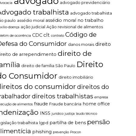
advogado
advogado previdenciário
dvocacia
Advogado trabalhista
advogado trabalhista
assédio moral no trabalho
ão paulo
assédio moral
ação judicial
Ação revisional de alimentos
uxílio-doença
Código de
clt
CDC
oletim de ocorrência
contrato
Defesa do Consumidor
direito
danos morais
direito de
ireito de arrependimento
Direito
família
direito de família São Paulo
do Consumidor
direito imobiliário
direitos do consumidor
direitos do
direitos trabalhistas
rabalhador
empresa
fraude
home office
Fraude bancária
xecução de alimentos
indenização
INSS
juridico
justiça
laudo técnico
pensão
partilha de bens
egislação trabalhista
lgpd
limentícia
phishing
prevenção
Procon