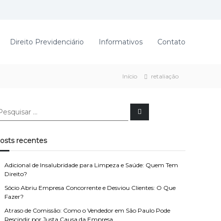
Direito Previdenciário
Informativos
Contato
Início
retaliação
P
e
s
q
u
osts recentes
i
s
a
r
Adicional de Insalubridade para Limpeza e Saúde: Quem Tem
Direito?
Sócio Abriu Empresa Concorrente e Desviou Clientes: O Que
Fazer?
Atraso de Comissão: Como o Vendedor em São Paulo Pode
Rescindir por Justa Causa da Empresa