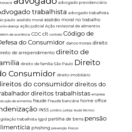
advogado
advogado previdenciário
dvocacia
Advogado trabalhista
advogado trabalhista
assédio moral no trabalho
ão paulo
assédio moral
ação judicial
Ação revisional de alimentos
uxílio-doença
Código de
clt
CDC
oletim de ocorrência
contrato
Defesa do Consumidor
direito
danos morais
direito de
ireito de arrependimento
Direito
família
direito de família São Paulo
do Consumidor
direito imobiliário
direitos do consumidor
direitos do
direitos trabalhistas
rabalhador
empresa
fraude
home office
Fraude bancária
xecução de alimentos
indenização
INSS
juridico
justiça
laudo técnico
pensão
partilha de bens
egislação trabalhista
lgpd
limentícia
phishing
prevenção
Procon