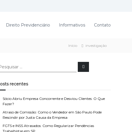
Direito Previdenciário
Informativos
Contato
Início
investigação
P
e
s
q
u
osts recentes
i
s
a
r
Sócio Abriu Empresa Concorrente e Desviou Clientes: O Que
Fazer?
Atraso de Comissão: Como o Vendedor em São Paulo Pode
Rescindir por Justa Causa da Empresa
FGTS e INSS Atrasados: Como Regularizar Pendências
Trabalhistas em SP