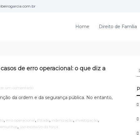
beirogarcia.com.br
Home
Direito de Família
asos de erro operacional: o que diz a
P
e
s
e
q
xar um comentário
P
m
u
enção da ordem e da segurança pública. No entanto,
R
i
e
s
s
a
p
,
,
,
,
,
ito
erro operacional
Estado
indenização
investigação
r
o
,
stemunhas
uso excessivo da força
n
p
s
o
a