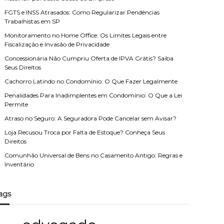
FGTS e INSS Atrasados: Como Regularizar Pendências
Trabalhistas em SP
Monitoramento no Home Office: Os Limites Legais entre
Fiscalização e Invasão de Privacidade
Concessionária Não Cumpriu Oferta de IPVA Grátis? Saiba
Seus Direitos
Cachorro Latindo no Condomínio: O Que Fazer Legalmente
Penalidades Para Inadimplentes em Condomínio: O Que a Lei
Permite
Atraso no Seguro: A Seguradora Pode Cancelar sem Avisar?
Loja Recusou Troca por Falta de Estoque? Conheça Seus
Direitos
Comunhão Universal de Bens no Casamento Antigo: Regras e
Inventário
ags