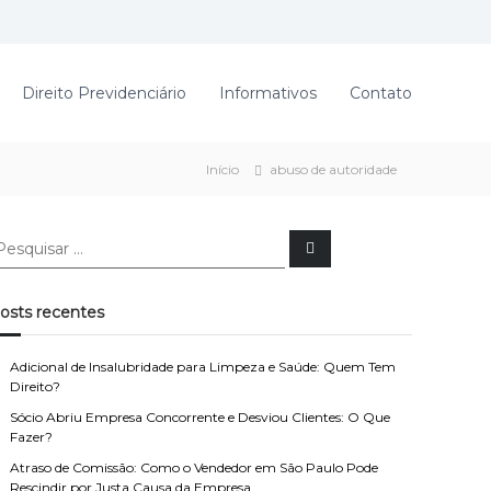
Direito Previdenciário
Informativos
Contato
Início
abuso de autoridade
P
e
s
q
u
osts recentes
i
s
a
r
Adicional de Insalubridade para Limpeza e Saúde: Quem Tem
Direito?
Sócio Abriu Empresa Concorrente e Desviou Clientes: O Que
Fazer?
Atraso de Comissão: Como o Vendedor em São Paulo Pode
Rescindir por Justa Causa da Empresa