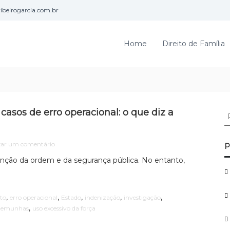
beirogarcia.com.br
Home
Direito de Família
asos de erro operacional: o que diz a
P
e
s
e
q
xar um comentário
P
m
u
enção da ordem e da segurança pública. No entanto,
R
i
e
s
s
a
p
,
,
,
,
,
ito
erro operacional
Estado
indenização
investigação
r
o
,
stemunhas
uso excessivo da força
n
p
s
o
a