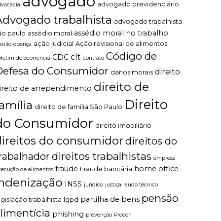
advogado
advogado previdenciário
dvocacia
Advogado trabalhista
advogado trabalhista
assédio moral no trabalho
ão paulo
assédio moral
ação judicial
Ação revisional de alimentos
uxílio-doença
Código de
clt
CDC
oletim de ocorrência
contrato
Defesa do Consumidor
direito
danos morais
direito de
ireito de arrependimento
Direito
família
direito de família São Paulo
do Consumidor
direito imobiliário
direitos do consumidor
direitos do
direitos trabalhistas
rabalhador
empresa
fraude
home office
Fraude bancária
xecução de alimentos
indenização
INSS
juridico
justiça
laudo técnico
pensão
partilha de bens
egislação trabalhista
lgpd
limentícia
phishing
prevenção
Procon