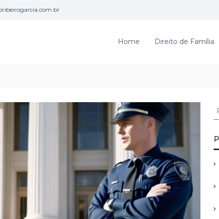
ribeirogarcia.com.br
Home
Direito de Família
P
e
s
q
P
u
i
s
a
r
p
o