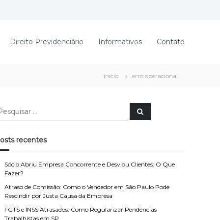
Direito Previdenciário
Informativos
Contato
Início
erro operacional
P
e
s
q
u
osts recentes
i
s
a
r
Sócio Abriu Empresa Concorrente e Desviou Clientes: O Que
Fazer?
Atraso de Comissão: Como o Vendedor em São Paulo Pode
Rescindir por Justa Causa da Empresa
FGTS e INSS Atrasados: Como Regularizar Pendências
Trabalhistas em SP