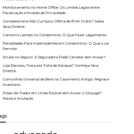
Monitoramento no Home Office: Os Limites Legais entre
Fiscalização e Invasão de Privacidade
Concessionária Não Cumpriu Oferta de IPVA Grátis? Saiba
Seus Direitos
Cachorro Latindo no Condomínio: O Que Fazer Legalmente
Penalidades Para Inadimplentes em Condomínio: O Que a Lei
Permite
Atraso no Seguro: A Seguradora Pode Cancelar sem Avisar?
Loja Recusou Troca por Falta de Estoque? Conheça Seus
Direitos
Comunhão Universal de Bens no Casamento Antigo: Regras e
Inventário
Posso Ser Fiador em União Estável sem Avisar o Cônjuge?
Riscos e Anulação
ags