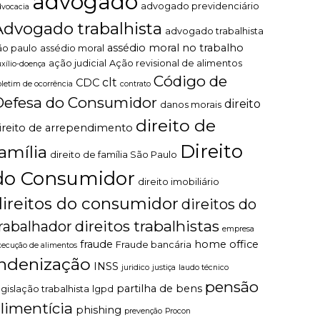
advogado
advogado previdenciário
dvocacia
Advogado trabalhista
advogado trabalhista
assédio moral no trabalho
ão paulo
assédio moral
ação judicial
Ação revisional de alimentos
uxílio-doença
Código de
clt
CDC
oletim de ocorrência
contrato
Defesa do Consumidor
direito
danos morais
direito de
ireito de arrependimento
Direito
família
direito de família São Paulo
do Consumidor
direito imobiliário
direitos do consumidor
direitos do
direitos trabalhistas
rabalhador
empresa
fraude
home office
Fraude bancária
xecução de alimentos
indenização
INSS
juridico
justiça
laudo técnico
pensão
partilha de bens
egislação trabalhista
lgpd
limentícia
phishing
prevenção
Procon