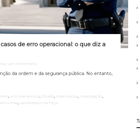
r
:
asos de erro operacional: o que diz a
e
ixar um comentário
m
enção da ordem e da segurança pública. No entanto,
R
e
s
p
,
,
,
,
,
reito
erro operacional
Estado
indenização
investigação
o
,
stemunhas
uso excessivo da força
n
s
a
b
T
i
l
i