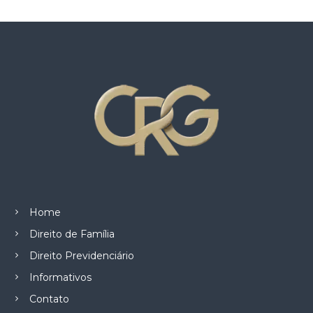
z
a
d
o
.
Home
Direito de Família
Direito Previdenciário
Informativos
Contato