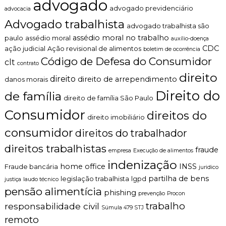
advogado
d
n
advogado previdenciário
advocacia
e
t
Advogado trabalhista
s
advogado trabalhista são
o
c
é
assédio moral no trabalho
paulo
assédio moral
auxílio-doença
a
t
CDC
ação judicial
Ação revisional de alimentos
n
boletim de ocorrência
i
s
Código de Defesa do Consumidor
clt
c
contrato
o
o
direito
e
direito
direito de arrependimento
danos morais
,
f
c
Direito do
de família
é
direito de família São Paulo
l
r
a
Consumidor
i
direitos do
r
direito imobiliário
a
o
consumidor
s
direitos do trabalhador
e
p
direitos trabalhistas
fraude
empresa
Execução de alimentos
e
indenização
r
home office
INSS
Fraude bancária
juridico
s
partilha de bens
legislação trabalhista
lgpd
justiça
laudo técnico
o
pensão alimentícia
n
phishing
prevenção
Procon
a
trabalho
responsabilidade civil
l
Súmula 479 STJ
i
remoto