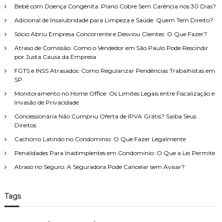
a
Bebê com Doença Congênita: Plano Cobre Sem Carência nos 30 Dias?
e
r
e
i
p
Adicional de Insalubridade para Limpeza e Saúde: Quem Tem Direito?
n
t
o
f
o
Sócio Abriu Empresa Concorrente e Desviou Clientes: O Que Fazer?
e
r
d
r
Atraso de Comissão: Como o Vendedor em São Paulo Pode Rescindir
:
e
m
por Justa Causa da Empresa
F
e
a
FGTS e INSS Atrasados: Como Regularizar Pendências Trabalhistas em
i
m
SP
r
í
a
Monitoramento no Home Office: Os Limites Legais entre Fiscalização e
l
s
Invasão de Privacidade
i
:
a
Concessionária Não Cumpriu Oferta de IPVA Grátis? Saiba Seus
h
,
Direitos
o
c
r
Cachorro Latindo no Condomínio: O Que Fazer Legalmente
o
a
m
Penalidades Para Inadimplentes em Condomínio: O Que a Lei Permite
s
a
e
Atraso no Seguro: A Seguradora Pode Cancelar sem Avisar?
t
x
e
t
n
r
d
Tags
a
i
s
m
,
e