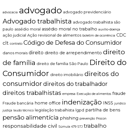
S
n
a
advogado
t
b
advogado previdenciário
advocacia
o
e
Advogado trabalhista
é
r
advogado trabalhista são
t
?
assédio moral no trabalho
paulo
assédio moral
auxílio-doença
i
CDC
ação judicial
Ação revisional de alimentos
boletim de ocorrência
c
Código de Defesa do Consumidor
o
clt
contrato
,
direito
c
direito
direito de arrependimento
danos morais
l
Direito do
de família
a
direito de família São Paulo
r
Consumidor
direitos do
o
direito imobiliário
e
consumidor
direitos do trabalhador
p
e
direitos trabalhistas
fraude
r
empresa
Execução de alimentos
s
indenização
home office
INSS
Fraude bancária
juridico
o
n
partilha de bens
legislação trabalhista
lgpd
justiça
laudo técnico
a
pensão alimentícia
phishing
prevenção
Procon
l
trabalho
i
responsabilidade civil
Súmula 479 STJ