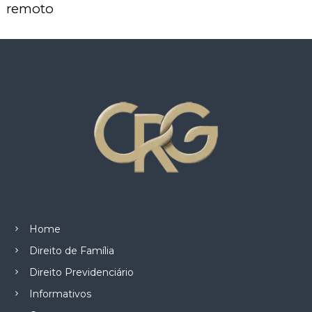
z
remoto
a
d
o
.
Home
Direito de Família
Direito Previdenciário
Informativos