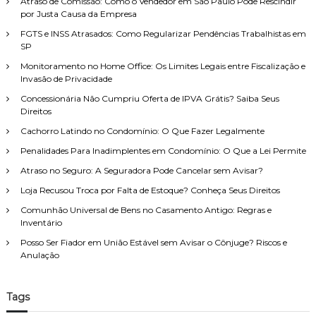
Atraso de Comissão: Como o Vendedor em São Paulo Pode Rescindir
a
e
d
por Justa Causa da Empresa
r
i
o
p
FGTS e INSS Atrasados: Como Regularizar Pendências Trabalhistas em
t
C
o
SP
o
a
d
r
r
Monitoramento no Home Office: Os Limites Legais entre Fiscalização e
e
:
t
Invasão de Privacidade
F
ã
Concessionária Não Cumpriu Oferta de IPVA Grátis? Saiba Seus
a
o
Direitos
m
:
í
O
Cachorro Latindo no Condomínio: O Que Fazer Legalmente
l
Q
i
Penalidades Para Inadimplentes em Condomínio: O Que a Lei Permite
u
a
e
Atraso no Seguro: A Seguradora Pode Cancelar sem Avisar?
,
V
c
Loja Recusou Troca por Falta de Estoque? Conheça Seus Direitos
o
o
c
Comunhão Universal de Bens no Casamento Antigo: Regras e
m
ê
Inventário
a
P
t
r
Posso Ser Fiador em União Estável sem Avisar o Cônjuge? Riscos e
e
e
Anulação
n
c
d
i
i
s
Tags
m
a
e