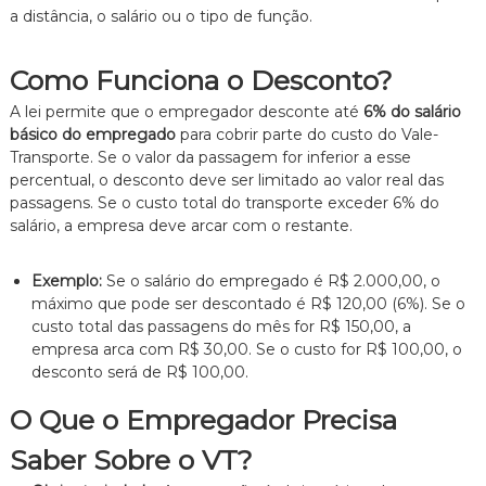
a distância, o salário ou o tipo de função.
n
t
o
Como Funciona o Desconto?
é
t
A lei permite que o empregador desconte até
6% do salário
i
básico do empregado
para cobrir parte do custo do Vale-
c
o
Transporte. Se o valor da passagem for inferior a esse
,
percentual, o desconto deve ser limitado ao valor real das
c
passagens. Se o custo total do transporte exceder 6% do
l
salário, a empresa deve arcar com o restante.
a
r
o
Exemplo:
Se o salário do empregado é R$ 2.000,00, o
e
máximo que pode ser descontado é R$ 120,00 (6%). Se o
p
custo total das passagens do mês for R$ 150,00, a
e
empresa arca com R$ 30,00. Se o custo for R$ 100,00, o
r
s
desconto será de R$ 100,00.
o
n
O Que o Empregador Precisa
a
l
Saber Sobre o VT?
i