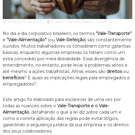
c
ã
o
i
P
a
a
25 de junho de 2025
Priscila Casimiro Ribeiro Garcia
A
u
l
d
No dia a dia corporativo brasileiro, os termos
“Vale-Transporte”
o
e
“Vale-Alimentação”
(ou
Vale-Refeição
) são constantemente
v
e
ouvidos. Muitos trabalhadores os consideram como garantias
o
s
básicas, enquanto algumas empresas os tratam como um
p
c
e
extra concedido por mera liberalidade. Essa divergência de
a
c
entendimento, no entanto, pode levar a problemas sérios e
c
i
até mesmo a ações trabalhistas. Afinal, esses são
direitos
ou
a
i
benefícios
? E quais as implicações legais para empregados e
l
a
empregadores?
i
z
a
Este artigo foi elaborado para esclarecer de uma vez por
d
todas as nuances sobre o
Vale-Transporte e o Vale-
o
Alimentação
, detalhando o que a lei diz sobre cada um e
e
m
como a correta aplicação das regras pode evitar litígios,
D
garantindo a segurança jurídica da sua empresa e os direitos
i
dos seus colaboradores.
r