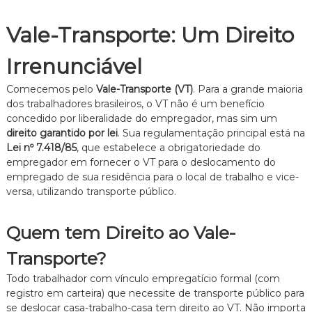
e
i
Vale-Transporte: Um Direito
t
o
Irrenunciável
d
e
F
Comecemos pelo
Vale-Transporte (VT)
. Para a grande maioria
a
dos trabalhadores brasileiros, o VT não é um benefício
m
concedido por liberalidade do empregador, mas sim um
í
direito garantido por lei
. Sua regulamentação principal está na
l
Lei nº 7.418/85
, que estabelece a obrigatoriedade do
i
a
empregador em fornecer o VT para o deslocamento do
,
empregado de sua residência para o local de trabalho e vice-
c
versa, utilizando transporte público.
o
m
a
Quem tem Direito ao Vale-
t
e
Transporte?
n
d
Todo trabalhador com vínculo empregatício formal (com
i
registro em carteira) que necessite de transporte público para
m
se deslocar casa-trabalho-casa tem direito ao VT. Não importa
e