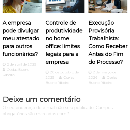
ç
ã
A empresa
Controle de
Execução
o
pode divulgar
produtividade
Provisória
meu atestado
no home
Trabalhista:
d
para outros
office: limites
Como Receber
funcionários?
legais para a
Antes do Fim
e
empresa
do Processo?
2 de abril de 2025
P
Oseias Bueno
20 de outubro de
2 de março de
Ribeiro
2025
Oseias
2026
Oseias
o
Bueno Ribeiro
Bueno Ribeiro
s
Deixe um comentário
t
O seu endereço de e-mail não será publicado.
Campos
obrigatórios são marcados com
*