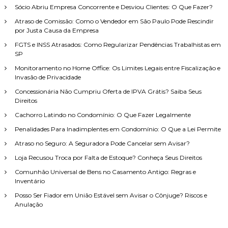
i
r
Sócio Abriu Empresa Concorrente e Desviou Clientes: O Que Fazer?
s
Atraso de Comissão: Como o Vendedor em São Paulo Pode Rescindir
a
por Justa Causa da Empresa
r
p
FGTS e INSS Atrasados: Como Regularizar Pendências Trabalhistas em
o
SP
r
Monitoramento no Home Office: Os Limites Legais entre Fiscalização e
:
Invasão de Privacidade
Concessionária Não Cumpriu Oferta de IPVA Grátis? Saiba Seus
Direitos
Cachorro Latindo no Condomínio: O Que Fazer Legalmente
Penalidades Para Inadimplentes em Condomínio: O Que a Lei Permite
Atraso no Seguro: A Seguradora Pode Cancelar sem Avisar?
Loja Recusou Troca por Falta de Estoque? Conheça Seus Direitos
Comunhão Universal de Bens no Casamento Antigo: Regras e
Inventário
Posso Ser Fiador em União Estável sem Avisar o Cônjuge? Riscos e
Anulação