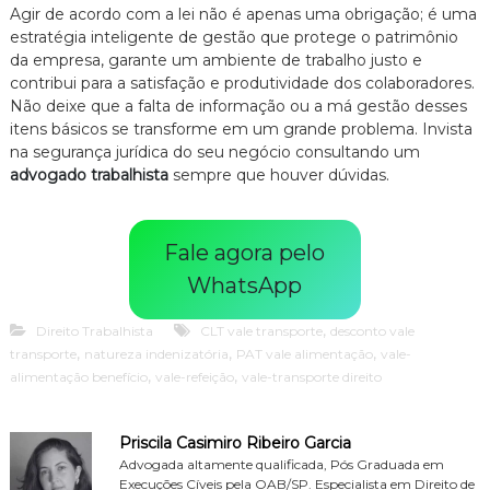
Agir de acordo com a lei não é apenas uma obrigação; é uma
estratégia inteligente de gestão que protege o patrimônio
da empresa, garante um ambiente de trabalho justo e
contribui para a satisfação e produtividade dos colaboradores.
Não deixe que a falta de informação ou a má gestão desses
itens básicos se transforme em um grande problema. Invista
na segurança jurídica do seu negócio consultando um
advogado trabalhista
sempre que houver dúvidas.
Fale agora pelo
WhatsApp
,
Direito Trabalhista
CLT vale transporte
desconto vale
,
,
,
transporte
natureza indenizatória
PAT vale alimentação
vale-
,
,
alimentação benefício
vale-refeição
vale-transporte direito
Priscila Casimiro Ribeiro Garcia
Advogada altamente qualificada, Pós Graduada em
Execuções Cíveis pela OAB/SP. Especialista em Direito de