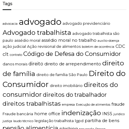
Tags
advogado
advogado previdenciário
advocacia
Advogado trabalhista
advogado trabalhista são
assédio moral no trabalho
paulo
assédio moral
auxílio-doença
CDC
ação judicial
Ação revisional de alimentos
boletim de ocorrência
Código de Defesa do Consumidor
clt
contrato
direito
direito
direito de arrependimento
danos morais
Direito do
de família
direito de família São Paulo
Consumidor
direitos do
direito imobiliário
consumidor
direitos do trabalhador
direitos trabalhistas
fraude
empresa
Execução de alimentos
indenização
home office
INSS
Fraude bancária
juridico
partilha de bens
legislação trabalhista
lgpd
justiça
laudo técnico
pensão alimentícia
phishing