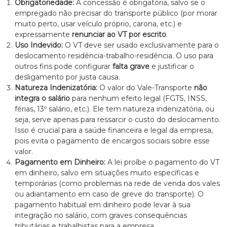
z
Obrigatoriedade:
A concessão é obrigatória, salvo se o
a
empregado não precisar do transporte público (por morar
d
muito perto, usar veículo próprio, carona, etc.) e
o
expressamente
renunciar ao VT por escrito
.
.
Uso Indevido:
O VT deve ser usado exclusivamente para o
deslocamento residência-trabalho-residência. O uso para
outros fins pode configurar
falta grave
e justificar o
desligamento por justa causa.
Natureza Indenizatória:
O valor do Vale-Transporte
não
integra o salário
para nenhum efeito legal (FGTS, INSS,
férias, 13º salário, etc.). Ele tem natureza indenizatória, ou
seja, serve apenas para ressarcir o custo do deslocamento.
Isso é crucial para a saúde financeira e legal da empresa,
pois evita o pagamento de encargos sociais sobre esse
valor.
Pagamento em Dinheiro:
A lei proíbe o pagamento do VT
em dinheiro, salvo em situações muito específicas e
temporárias (como problemas na rede de venda dos vales
ou adiantamento em caso de greve do transporte). O
pagamento habitual em dinheiro pode levar à sua
integração no salário, com graves consequências
tributárias e trabalhistas para a empresa.