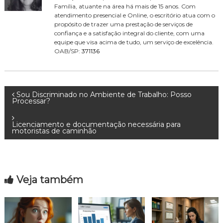
Família, atuante na área há mais de 15 anos. Com
atendimento presencial e Online, o escritório atua com o
propósito de trazer uma prestação de serviços de
confiança e a satisfação integral do cliente, com uma
equipe que visa acima de tudo, um serviço de excelência.
OAB/SP:
371136
N
Sou Discriminado no Ambiente de Trabalho: Posso
Processar?
a
Licenciamento e documentação necessária para
motoristas de caminhão
v
e
Veja também
g
a