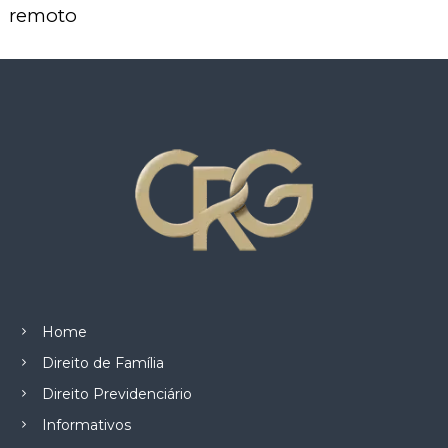
z
remoto
a
d
o
.
Home
Direito de Família
Direito Previdenciário
Informativos