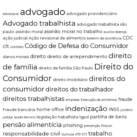
o
n
?
advogado
t
advogado previdenciário
advocacia
o
Advogado trabalhista
é
advogado trabalhista são
t
assédio moral no trabalho
paulo
assédio moral
auxílio-doença
i
CDC
c
ação judicial
Ação revisional de alimentos
boletim de ocorrência
o
Código de Defesa do Consumidor
clt
contrato
,
direito
c
direito
direito de arrependimento
danos morais
l
Direito do
de família
a
direito de família São Paulo
r
Consumidor
o
direitos do
direito imobiliário
e
consumidor
p
direitos do trabalhador
e
direitos trabalhistas
r
fraude
empresa
Execução de alimentos
s
indenização
home office
INSS
o
Fraude bancária
juridico
n
partilha de bens
legislação trabalhista
lgpd
justiça
laudo técnico
a
pensão alimentícia
phishing
l
prevenção
Procon
i
trabalho
responsabilidade civil
Súmula 479 STJ