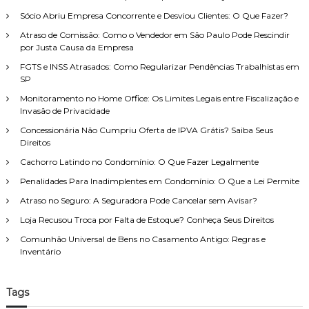
s
e
n
Sócio Abriu Empresa Concorrente e Desviou Clientes: O Que Fazer?
a
i
t
r
t
Atraso de Comissão: Como o Vendedor em São Paulo Pode Rescindir
a
p
o
por Justa Causa da Empresa
ç
d
o
ã
FGTS e INSS Atrasados: Como Regularizar Pendências Trabalhistas em
e
r
o
SP
F
:
:
a
Monitoramento no Home Office: Os Limites Legais entre Fiscalização e
D
m
Invasão de Privacidade
i
í
r
Concessionária Não Cumpriu Oferta de IPVA Grátis? Saiba Seus
l
e
Direitos
i
i
a
t
Cachorro Latindo no Condomínio: O Que Fazer Legalmente
,
o
Penalidades Para Inadimplentes em Condomínio: O Que a Lei Permite
c
o
o
u
Atraso no Seguro: A Seguradora Pode Cancelar sem Avisar?
m
B
Loja Recusou Troca por Falta de Estoque? Conheça Seus Direitos
a
e
t
n
Comunhão Universal de Bens no Casamento Antigo: Regras e
e
e
Inventário
n
f
d
í
i
c
Tags
m
i
e