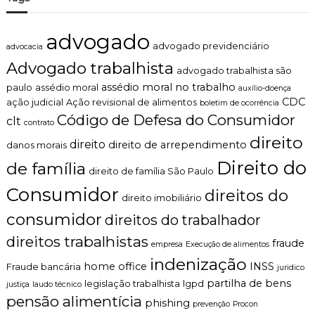
z
S
a
R
d
advogado
E
o
advogado previdenciário
advocacia
G
.
R
Advogado trabalhista
advogado trabalhista são
A
assédio moral no trabalho
paulo
assédio moral
S
auxílio-doença
A
CDC
ação judicial
Ação revisional de alimentos
boletim de ocorrência
N
Código de Defesa do Consumidor
clt
contrato
T
direito
I
direito
direito de arrependimento
danos morais
G
Direito do
de família
A
direito de família São Paulo
S
Consumidor
?
direitos do
direito imobiliário
consumidor
direitos do trabalhador
direitos trabalhistas
fraude
empresa
Execução de alimentos
indenização
home office
INSS
Fraude bancária
juridico
partilha de bens
legislação trabalhista
lgpd
justiça
laudo técnico
pensão alimentícia
phishing
prevenção
Procon