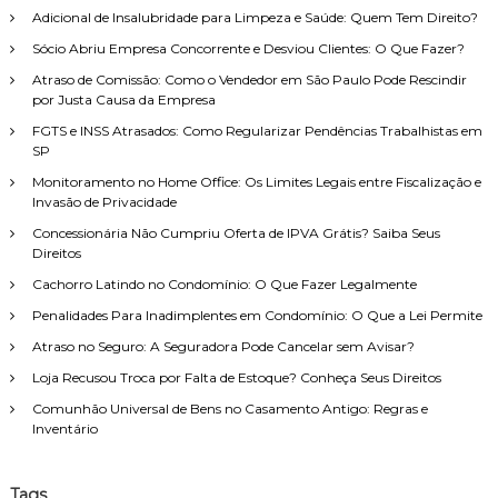
:
i
r
O
Adicional de Insalubridade para Limpeza e Saúde: Quem Tem Direito?
n
q
s
–
t
u
Sócio Abriu Empresa Concorrente e Desviou Clientes: O Que Fazer?
a
C
o
a
r
O
é
Atraso de Comissão: Como o Vendedor em São Paulo Pode Rescindir
l
p
M
t
por Justa Causa da Empresa
e
O
i
o
s
FGTS e INSS Atrasados: Como Regularizar Pendências Trabalhistas em
A
c
c
r
SP
P
o
o
:
O
,
l
Monitoramento no Home Office: Os Limites Legais entre Fiscalização e
S
c
h
Invasão de Privacidade
E
l
e
Concessionária Não Cumpriu Oferta de IPVA Grátis? Saiba Seus
N
a
r
Direitos
T
r
?
A
o
Cachorro Latindo no Condomínio: O Que Fazer Legalmente
R
e
Penalidades Para Inadimplentes em Condomínio: O Que a Lei Permite
-
p
S
e
Atraso no Seguro: A Seguradora Pode Cancelar sem Avisar?
E
r
U
Loja Recusou Troca por Falta de Estoque? Conheça Seus Direitos
s
S
o
Comunhão Universal de Bens no Casamento Antigo: Regras e
A
n
Inventário
N
a
D
l
O
i
Tags
A