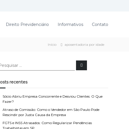
Direito Previdenciário
Informativos
Contato
Início
aposentadoria por idade
P
e
s
q
u
osts recentes
i
s
a
r
Sócio Abriu Empresa Concorrente e Desviou Clientes: O Que
Fazer?
Atraso de Comissão: Como o Vendedor em São Paulo Pode
Rescindir por Justa Causa da Empresa
FGTS e INSS Atrasados: Como Regularizar Pendências
Trabalhistas em SP