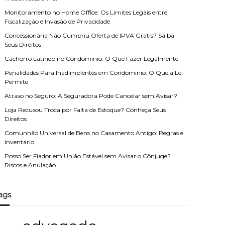
Monitoramento no Home Office: Os Limites Legais entre
Fiscalização e Invasão de Privacidade
Concessionária Não Cumpriu Oferta de IPVA Grátis? Saiba
Seus Direitos
Cachorro Latindo no Condomínio: O Que Fazer Legalmente
Penalidades Para Inadimplentes em Condomínio: O Que a Lei
Permite
Atraso no Seguro: A Seguradora Pode Cancelar sem Avisar?
Loja Recusou Troca por Falta de Estoque? Conheça Seus
Direitos
Comunhão Universal de Bens no Casamento Antigo: Regras e
Inventário
Posso Ser Fiador em União Estável sem Avisar o Cônjuge?
Riscos e Anulação
ags