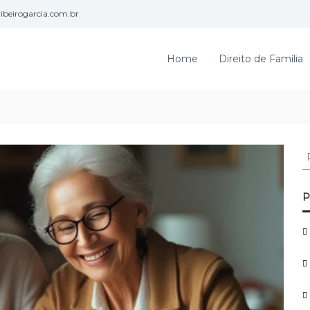
beirogarcia.com.br
Home
Direito de Família
P
e
s
q
P
u
i
s
a
r
p
o