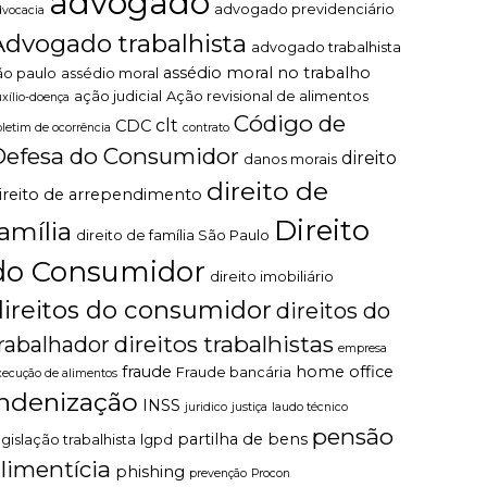
advogado
advogado previdenciário
dvocacia
Advogado trabalhista
advogado trabalhista
assédio moral no trabalho
ão paulo
assédio moral
ação judicial
Ação revisional de alimentos
uxílio-doença
Código de
clt
CDC
oletim de ocorrência
contrato
Defesa do Consumidor
direito
danos morais
direito de
ireito de arrependimento
Direito
família
direito de família São Paulo
do Consumidor
direito imobiliário
direitos do consumidor
direitos do
direitos trabalhistas
rabalhador
empresa
fraude
home office
Fraude bancária
xecução de alimentos
indenização
INSS
juridico
justiça
laudo técnico
pensão
partilha de bens
egislação trabalhista
lgpd
limentícia
phishing
prevenção
Procon