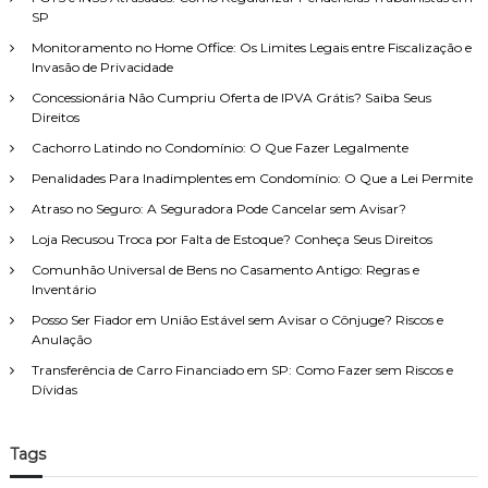
r
m
e
SP
p
o
i
o
Monitoramento no Home Office: Os Limites Legais entre Fiscalização e
C
t
Invasão de Privacidade
r
a
o
:
l
d
Concessionária Não Cumpriu Oferta de IPVA Grátis? Saiba Seus
c
e
Direitos
u
F
Cachorro Latindo no Condomínio: O Que Fazer Legalmente
l
a
a
m
Penalidades Para Inadimplentes em Condomínio: O Que a Lei Permite
r
í
Atraso no Seguro: A Seguradora Pode Cancelar sem Avisar?
e
l
o
i
Loja Recusou Troca por Falta de Estoque? Conheça Seus Direitos
Q
a
Comunhão Universal de Bens no Casamento Antigo: Regras e
u
,
Inventário
e
c
F
o
Posso Ser Fiador em União Estável sem Avisar o Cônjuge? Riscos e
a
m
Anulação
z
a
e
t
Transferência de Carro Financiado em SP: Como Fazer sem Riscos e
r
e
Dívidas
s
n
e
d
f
i
Tags
o
m
r
e