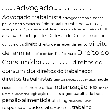
C
n
advogado
o
t
advogado previdenciário
advocacia
b
o
Advogado trabalhista
r
é
advogado trabalhista são
a
t
assédio moral no trabalho
paulo
assédio moral
auxílio-doença
d
i
CDC
ação judicial
Ação revisional de alimentos
boletim de ocorrência
o
c
Código de Defesa do Consumidor
I
o
clt
contrato
n
,
direito
direito
direito de arrependimento
d
c
danos morais
e
l
Direito do
de família
v
a
direito de família São Paulo
i
r
Consumidor
direitos do
d
o
direito imobiliário
a
e
consumidor
direitos do trabalhador
m
p
e
e
direitos trabalhistas
fraude
empresa
Execução de alimentos
n
r
t
s
indenização
home office
INSS
Fraude bancária
juridico
e
o
partilha de bens
legislação trabalhista
?
lgpd
n
justiça
laudo técnico
a
pensão alimentícia
phishing
prevenção
Procon
l
trabalho
responsabilidade civil
i
Súmula 479 STJ