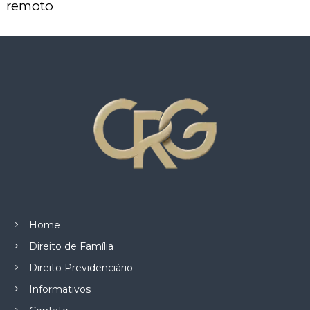
z
remoto
a
d
o
.
Home
Direito de Família
Direito Previdenciário
Informativos