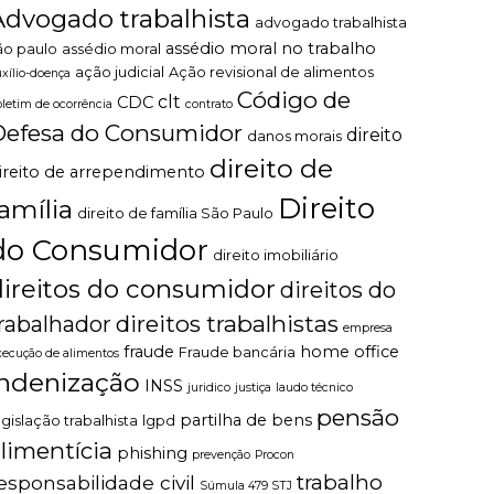
Advogado trabalhista
advogado trabalhista
assédio moral no trabalho
ão paulo
assédio moral
ação judicial
Ação revisional de alimentos
uxílio-doença
Código de
clt
CDC
oletim de ocorrência
contrato
Defesa do Consumidor
direito
danos morais
direito de
ireito de arrependimento
Direito
família
direito de família São Paulo
do Consumidor
direito imobiliário
direitos do consumidor
direitos do
direitos trabalhistas
rabalhador
empresa
fraude
home office
Fraude bancária
xecução de alimentos
indenização
INSS
juridico
justiça
laudo técnico
pensão
partilha de bens
egislação trabalhista
lgpd
limentícia
phishing
prevenção
Procon
trabalho
esponsabilidade civil
Súmula 479 STJ