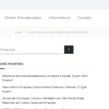
Direito Previdenciário
Informativos
Contato
Início
cobrança indevida Imposto de Importação
P
e
s
q
u
osts recentes
i
s
a
r
Adicional de Insalubridade para Limpeza e Saúde: Quem Tem
Direito?
Sócio Abriu Empresa Concorrente e Desviou Clientes: O Que
Fazer?
Atraso de Comissão: Como o Vendedor em São Paulo Pode
Rescindir por Justa Causa da Empresa