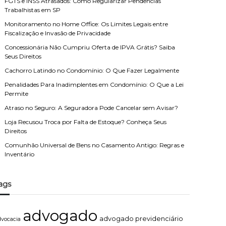
FGTS e INSS Atrasados: Como Regularizar Pendências
Trabalhistas em SP
Monitoramento no Home Office: Os Limites Legais entre
Fiscalização e Invasão de Privacidade
Concessionária Não Cumpriu Oferta de IPVA Grátis? Saiba
Seus Direitos
Cachorro Latindo no Condomínio: O Que Fazer Legalmente
Penalidades Para Inadimplentes em Condomínio: O Que a Lei
Permite
Atraso no Seguro: A Seguradora Pode Cancelar sem Avisar?
Loja Recusou Troca por Falta de Estoque? Conheça Seus
Direitos
Comunhão Universal de Bens no Casamento Antigo: Regras e
Inventário
ags
advogado
advogado previdenciário
dvocacia