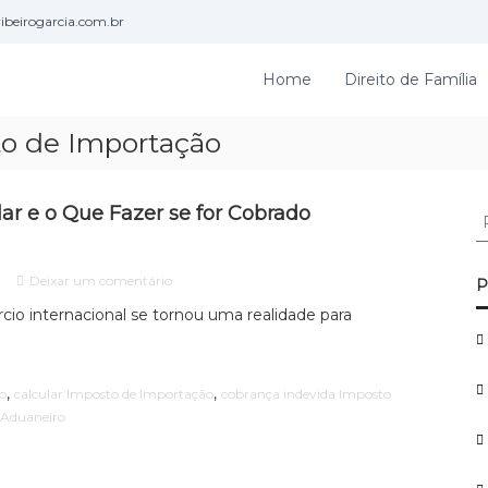
beirogarcia.com.br
Home
Direito de Família
to de Importação
r e o Que Fazer se for Cobrado
P
e
s
e
q
Deixar um comentário
P
m
u
cio internacional se tornou uma realidade para
I
i
m
s
p
a
o
,
,
o
calcular Imposto de Importação
cobrança indevida Imposto
r
s
 Aduaneiro
t
p
o
o
d
r
e
: