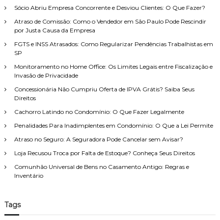
g
Sócio Abriu Empresa Concorrente e Desviou Clientes: O Que Fazer?
n
a
h
u
t
o
r
Atraso de Comissão: Como o Vendedor em São Paulo Pode Rescindir
l
o
r
p
por Justa Causa da Empresa
a
é
a
o
t
t
e
FGTS e INSS Atrasados: Como Regularizar Pendências Trabalhistas em
r
u
i
x
SP
:
r
c
t
Monitoramento no Home Office: Os Limites Legais entre Fiscalização e
n
o
r
Invasão de Privacidade
o
,
a
s
c
p
Concessionária Não Cumpriu Oferta de IPVA Grátis? Saiba Seus
e
l
a
Direitos
h
a
r
Cachorro Latindo no Condomínio: O Que Fazer Legalmente
o
r
a
r
o
j
Penalidades Para Inadimplentes em Condomínio: O Que a Lei Permite
a
e
o
Atraso no Seguro: A Seguradora Pode Cancelar sem Avisar?
s
p
g
e
e
a
Loja Recusou Troca por Falta de Estoque? Conheça Seus Direitos
x
r
d
t
Comunhão Universal de Bens no Casamento Antigo: Regras e
s
o
r
Inventário
o
r
a
n
d
s
a
e
l
f
Tags
i
u