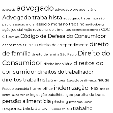
z
t
a
e
advogado
d
b
advogado previdenciário
advocacia
o
o
Advogado trabalhista
.
l
advogado trabalhista são
assédio moral no trabalho
paulo
assédio moral
auxílio-doença
CDC
ação judicial
Ação revisional de alimentos
boletim de ocorrência
Código de Defesa do Consumidor
clt
contrato
direito
direito
direito de arrependimento
danos morais
Direito do
de família
direito de família São Paulo
Consumidor
direitos do
direito imobiliário
consumidor
direitos do trabalhador
direitos trabalhistas
fraude
empresa
Execução de alimentos
indenização
home office
INSS
Fraude bancária
juridico
partilha de bens
legislação trabalhista
lgpd
justiça
laudo técnico
pensão alimentícia
phishing
prevenção
Procon
trabalho
responsabilidade civil
Súmula 479 STJ