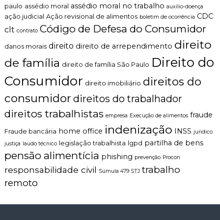
assédio moral no trabalho
paulo
assédio moral
auxílio-doença
n
CDC
ação judicial
Ação revisional de alimentos
t
boletim de ocorrência
o
Código de Defesa do Consumidor
clt
contrato
é
direito
t
direito
direito de arrependimento
danos morais
i
Direito do
de família
c
direito de família São Paulo
o
Consumidor
direitos do
,
direito imobiliário
c
consumidor
l
direitos do trabalhador
a
direitos trabalhistas
r
fraude
empresa
Execução de alimentos
o
indenização
home office
INSS
Fraude bancária
e
juridico
p
partilha de bens
legislação trabalhista
lgpd
justiça
laudo técnico
e
pensão alimentícia
phishing
prevenção
Procon
r
s
trabalho
responsabilidade civil
Súmula 479 STJ
o
remoto
n
a
l
i