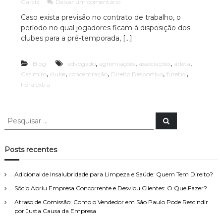
e
Garcia
Deixar um comentário
c
ã
m
o
Caso exista previsão no contrato de trabalho, o
i
C
P
período no qual jogadores ficam à disposição dos
o
a
a
n
clubes para a pré-temporada, […]
A
u
c
l
d
e
o
,
,
,
,
Blog
advogado
agremiações
n
associações
atleta
v
e
t
,
,
,
,
,
Casimiro
clube
concentração
Direito Desportivo
futebol
o
s
r
hora extra
p
c
a
e
ç
a
c
ã
c
i
P
o
P
a
i
e
e
n
l
s
ã
s
a
q
i
o
u
q
z
Posts recentes
i
g
u
a
s
e
a
d
i
r
r
Adicional de Insalubridade para Limpeza e Saúde: Quem Tem Direito?
o
s
a
e
Sócio Abriu Empresa Concorrente e Desviou Clientes: O Que Fazer?
a
h
m
o
r
Atraso de Comissão: Como o Vendedor em São Paulo Pode Rescindir
D
r
p
por Justa Causa da Empresa
i
a
o
r