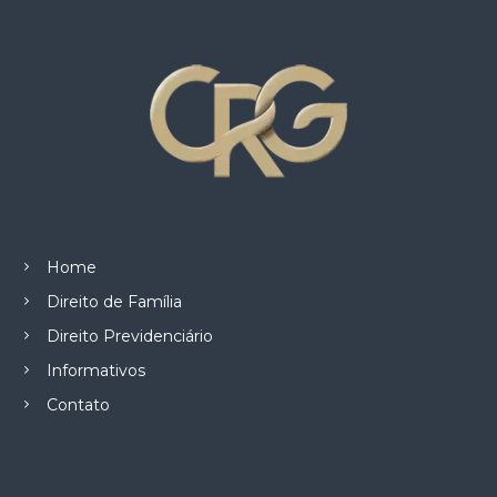
z
a
d
o
.
Home
Direito de Família
Direito Previdenciário
Informativos
Contato