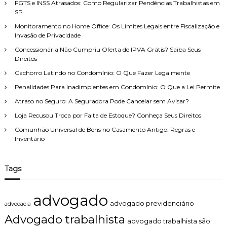
e
FGTS e INSS Atrasados: Como Regularizar Pendências Trabalhistas em
e
r
x
SP
i
:
t
t
Monitoramento no Home Office: Os Limites Legais entre Fiscalização e
r
o
Invasão de Privacidade
a
d
p
Concessionária Não Cumpriu Oferta de IPVA Grátis? Saiba Seus
e
a
Direitos
F
r
a
Cachorro Latindo no Condomínio: O Que Fazer Legalmente
a
m
j
Penalidades Para Inadimplentes em Condomínio: O Que a Lei Permite
í
o
l
Atraso no Seguro: A Seguradora Pode Cancelar sem Avisar?
g
i
a
Loja Recusou Troca por Falta de Estoque? Conheça Seus Direitos
a
d
,
Comunhão Universal de Bens no Casamento Antigo: Regras e
o
c
Inventário
r
o
d
m
e
a
f
Tags
t
u
e
t
n
e
advogado
d
b
advogado previdenciário
advocacia
i
o
Advogado trabalhista
m
l
advogado trabalhista são
e