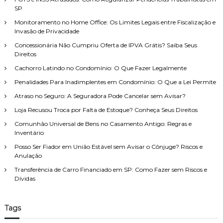
r
e
SP
e
p
i
S
o
Monitoramento no Home Office: Os Limites Legais entre Fiscalização e
t
e
Invasão de Privacidade
r
o
r
d
:
D
Concessionária Não Cumpriu Oferta de IPVA Grátis? Saiba Seus
e
e
Direitos
F
m
Cachorro Latindo no Condomínio: O Que Fazer Legalmente
a
i
m
t
Penalidades Para Inadimplentes em Condomínio: O Que a Lei Permite
í
i
Atraso no Seguro: A Seguradora Pode Cancelar sem Avisar?
l
d
i
o
Loja Recusou Troca por Falta de Estoque? Conheça Seus Direitos
a
?
,
Comunhão Universal de Bens no Casamento Antigo: Regras e
E
c
Inventário
n
o
t
Posso Ser Fiador em União Estável sem Avisar o Cônjuge? Riscos e
m
e
Anulação
a
n
t
Transferência de Carro Financiado em SP: Como Fazer sem Riscos e
d
e
Dívidas
a
n
o
d
s
i
C
Tags
m
a
e