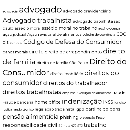
s
n
o
advogado
t
s
advogado previdenciário
advocacia
o
Advogado trabalhista
é
advogado trabalhista são
t
assédio moral no trabalho
paulo
assédio moral
auxílio-doença
i
CDC
ação judicial
Ação revisional de alimentos
boletim de ocorrência
c
Código de Defesa do Consumidor
o
clt
contrato
,
direito
direito
direito de arrependimento
c
danos morais
l
Direito do
de família
a
direito de família São Paulo
r
Consumidor
direitos do
o
direito imobiliário
e
consumidor
direitos do trabalhador
p
e
direitos trabalhistas
fraude
empresa
Execução de alimentos
r
s
indenização
home office
INSS
Fraude bancária
juridico
o
partilha de bens
n
legislação trabalhista
lgpd
justiça
laudo técnico
a
pensão alimentícia
phishing
prevenção
Procon
l
trabalho
responsabilidade civil
i
Súmula 479 STJ