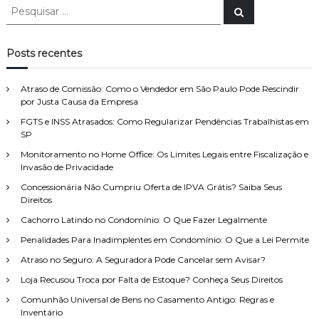
P
P
e
e
s
s
q
u
q
Posts recentes
i
u
s
a
i
r
Atraso de Comissão: Como o Vendedor em São Paulo Pode Rescindir
s
por Justa Causa da Empresa
a
FGTS e INSS Atrasados: Como Regularizar Pendências Trabalhistas em
r
SP
p
o
Monitoramento no Home Office: Os Limites Legais entre Fiscalização e
Invasão de Privacidade
r
:
Concessionária Não Cumpriu Oferta de IPVA Grátis? Saiba Seus
Direitos
Cachorro Latindo no Condomínio: O Que Fazer Legalmente
Penalidades Para Inadimplentes em Condomínio: O Que a Lei Permite
Atraso no Seguro: A Seguradora Pode Cancelar sem Avisar?
Loja Recusou Troca por Falta de Estoque? Conheça Seus Direitos
Comunhão Universal de Bens no Casamento Antigo: Regras e
Inventário