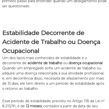
primeiro passo para entender quando um desligamento pode
n
ser questionado.
t
o
é
t
i
c
Estabilidade Decorrente de
o
,
Acidente de Trabalho ou Doença
c
l
Ocupacional
a
r
Um dos tipos mais conhecidos de estabilidade é o
o
decorrente de
acidente de trabalho
ou
doença ocupacional
.
e
Quando um empregado sofre um acidente de trabalho ou
p
adquire uma doença relacionada à sua atividade profissional,
e
e, em decorrência disso, necessita de afastamento por mais
r
s
de 15 dias, ele tem direito a um período de estabilidade após
o
o retorno ao trabalho.
n
a
l
Esse período de estabilidade, previsto no Artigo 118 da Lei nº
i
8.213/91, é de
12 meses
, contados a partir da data de seu