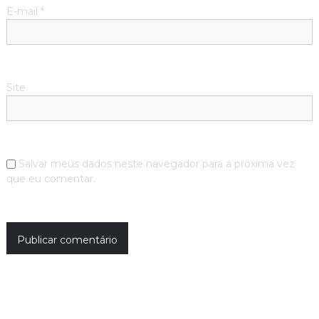
E-mail
*
Site
Salvar meus dados neste navegador para a próxima vez
que eu comentar.