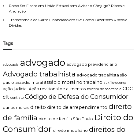
Posso Ser Fiador em União Estável sem Avisar o Cônjuge? Riscos e
Anulação
Transferência de Carro Financiado em SP: Como Fazer sem Riscos e
Dívidas
Tags
advogado
advogado previdenciário
advocacia
Advogado trabalhista
advogado trabalhista são
assédio moral no trabalho
paulo
assédio moral
auxílio-doença
CDC
ação judicial
Ação revisional de alimentos
boletim de ocorrência
Código de Defesa do Consumidor
clt
contrato
direito
direito
direito de arrependimento
danos morais
Direito do
de família
direito de família São Paulo
Consumidor
direitos do
direito imobiliário