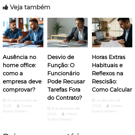
Veja também
g
a
ç
ã
Ausência no
Desvio de
Horas Extras
o
home office:
Função: O
Habituais e
como a
Funcionário
Reflexos na
d
empresa deve
Pode Recusar
Rescisão:
comprovar?
Tarefas Fora
Como Calcular
e
do Contrato?
30 de outubro de
24 de julho de
P
2025
Oseias
2026
Oseias
8 de fevereiro de
Bueno Ribeiro
Bueno Ribeiro
2026
Oseias
o
Bueno Ribeiro
s