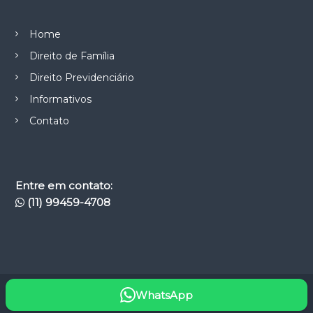
Home
Direito de Família
Direito Previdenciário
Informativos
Contato
Entre em contato:
(11) 99459-4708
WhatsApp
Copyright © 2026
Casimiro Ribeiro Garcia Advocacia