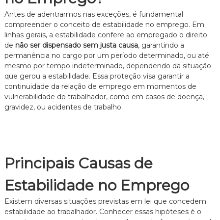
e
Antes de adentrarmos nas exceções, é fundamental
i
compreender o conceito de estabilidade no emprego. Em
t
o
linhas gerais, a estabilidade confere ao empregado o direito
d
de
não ser dispensado sem justa causa
, garantindo a
e
permanência no cargo por um período determinado, ou até
F
mesmo por tempo indeterminado, dependendo da situação
a
que gerou a estabilidade. Essa proteção visa garantir a
m
continuidade da relação de emprego em momentos de
í
l
vulnerabilidade do trabalhador, como em casos de doença,
i
gravidez, ou acidentes de trabalho.
a
,
c
o
m
a
Principais Causas de
t
e
Estabilidade no Emprego
n
d
Existem diversas situações previstas em lei que concedem
i
m
estabilidade ao trabalhador. Conhecer essas hipóteses é o
e