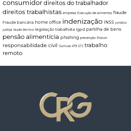
consumidor
direitos do trabalhador
direitos trabalhistas
fraude
empresa
Execução de alimentos
indenização
home office
INSS
Fraude bancária
juridico
partilha de bens
legislação trabalhista
lgpd
justiça
laudo técnico
pensão alimentícia
phishing
prevenção
Procon
trabalho
responsabilidade civil
Súmula 479 STJ
remoto