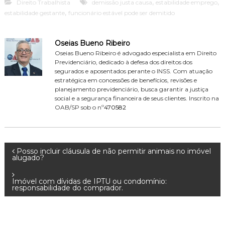
,
,
Direito Trabalhista
demissão justa causa
estabilidade emprego
,
estabilidade gestante
funcionário estável pode ser demitido
Oseias Bueno Ribeiro
Oseias Bueno Ribeiro é advogado especialista em Direito
Previdenciário, dedicado à defesa dos direitos dos
segurados e aposentados perante o INSS. Com atuação
estratégica em concessões de benefícios, revisões e
planejamento previdenciário, busca garantir a justiça
social e a segurança financeira de seus clientes. Inscrito na
OAB/SP sob o nº
470582
N
Posso incluir cláusula de não permitir animais no imóvel
alugado?
a
Imóvel com dívidas de IPTU ou condomínio:
responsabilidade do comprador.
v
e