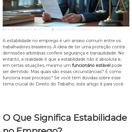
c
ã
o
i
P
a
a
A
u
16 de setembro de 2025
Oseias Bueno Ribeiro
l
d
o
v
A estabilidade no emprego é um anseio comum entre os
e
o
s
trabalhadores brasileiros. A ideia de ter uma proteção contra
p
demissões arbitrárias confere segurança e tranquilidade. No
c
e
entanto, a realidade é que a estabilidade não é absoluta e,
a
c
em certas situações, mesmo um
funcionário estável
pode
c
i
ser demitido. Mas quais são essas circunstâncias? E como
a
i
funciona esse processo? Se você tem dúvidas sobre esse
l
a
i
tema crucial do Direito do Trabalho, este artigo é para você.
z
a
d
o
e
O Que Significa Estabilidade
m
D
i
no Emprego?
r