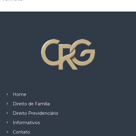
z
a
d
o
.
Home
Direito de Família
Direito Previdenciário
Informativos
Contato