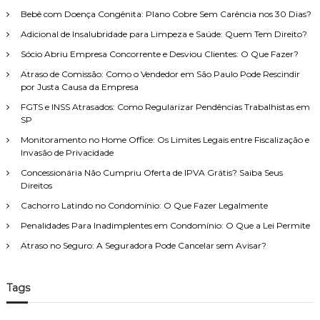
a
e
S
Bebê com Doença Congênita: Plano Cobre Sem Carência nos 30 Dias?
r
i
ã
p
Adicional de Insalubridade para Limpeza e Saúde: Quem Tem Direito?
t
o
o
o
S
Sócio Abriu Empresa Concorrente e Desviou Clientes: O Que Fazer?
d
r
e
Atraso de Comissão: Como o Vendedor em São Paulo Pode Rescindir
e
:
u
por Justa Causa da Empresa
F
s
a
D
FGTS e INSS Atrasados: Como Regularizar Pendências Trabalhistas em
m
i
SP
í
r
l
Monitoramento no Home Office: Os Limites Legais entre Fiscalização e
e
i
Invasão de Privacidade
i
a
t
Concessionária Não Cumpriu Oferta de IPVA Grátis? Saiba Seus
,
o
Direitos
c
s
o
Cachorro Latindo no Condomínio: O Que Fazer Legalmente
e
m
C
Penalidades Para Inadimplentes em Condomínio: O Que a Lei Permite
a
o
t
m
Atraso no Seguro: A Seguradora Pode Cancelar sem Avisar?
e
o
n
C
d
o
Tags
i
b
m
r
e