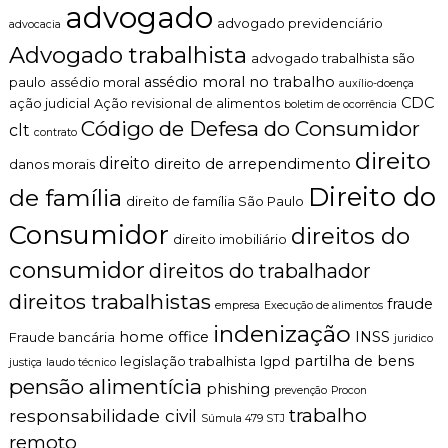
a
advogado
n
r
advogado previdenciário
advocacia
t
n
Advogado trabalhista
o
a
advogado trabalhista são
é
J
assédio moral no trabalho
paulo
assédio moral
auxílio-doença
t
u
CDC
ação judicial
Ação revisional de alimentos
boletim de ocorrência
i
s
Código de Defesa do Consumidor
c
t
clt
contrato
o
i
direito
,
direito
direito de arrependimento
ç
danos morais
c
a
Direito do
de família
l
?
direito de família São Paulo
a
Consumidor
direitos do
r
direito imobiliário
o
consumidor
direitos do trabalhador
e
p
direitos trabalhistas
fraude
e
empresa
Execução de alimentos
r
indenização
home office
INSS
Fraude bancária
juridico
s
o
partilha de bens
legislação trabalhista
lgpd
justiça
laudo técnico
n
pensão alimentícia
phishing
prevenção
Procon
a
trabalho
l
responsabilidade civil
Súmula 479 STJ
i
remoto