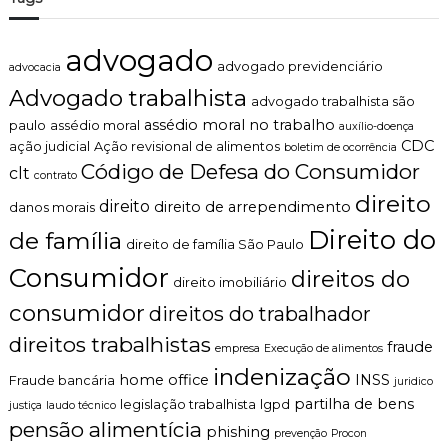
p
n
a
t
r
advogado
o
a
advogado previdenciário
advocacia
é
G
t
Advogado trabalhista
a
advogado trabalhista são
i
r
assédio moral no trabalho
c
paulo
assédio moral
auxílio-doença
a
o
CDC
ação judicial
Ação revisional de alimentos
boletim de ocorrência
n
,
Código de Defesa do Consumidor
clt
t
contrato
c
i
l
direito
direito
direito de arrependimento
danos morais
r
a
s
Direito do
r
de família
direito de família São Paulo
e
o
u
e
Consumidor
direitos do
B
direito imobiliário
p
e
e
consumidor
direitos do trabalhador
n
r
e
direitos trabalhistas
s
fraude
empresa
Execução de alimentos
f
o
indenização
í
n
home office
INSS
Fraude bancária
juridico
c
a
partilha de bens
legislação trabalhista
lgpd
justiça
laudo técnico
i
l
pensão alimentícia
o
i
phishing
prevenção
Procon