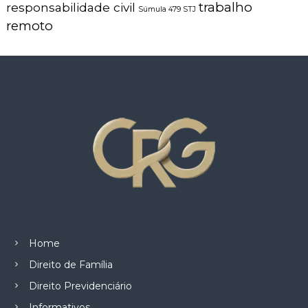
z
trabalho
responsabilidade civil
Súmula 479 STJ
a
remoto
d
o
.
Home
Direito de Família
Direito Previdenciário
Informativos