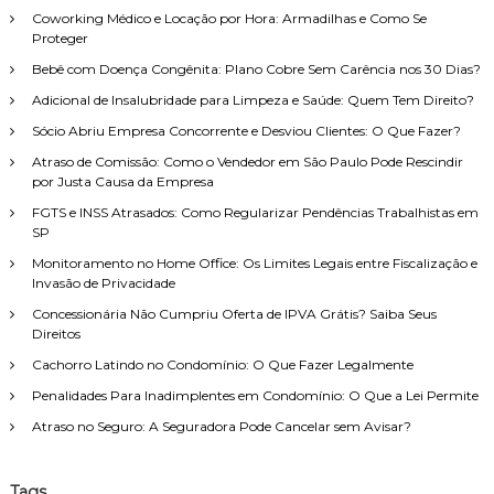
i
M
r
e
Coworking Médico e Locação por Hora: Armadilhas e Como Se
s
E
i
Proteger
a
I
t
Bebê com Doença Congênita: Plano Cobre Sem Carência nos 30 Dias?
e
r
o
A
d
p
Adicional de Insalubridade para Limpeza e Saúde: Quem Tem Direito?
u
e
o
t
Sócio Abriu Empresa Concorrente e Desviou Clientes: O Que Fazer?
F
r
ô
a
Atraso de Comissão: Como o Vendedor em São Paulo Pode Rescindir
:
n
m
por Justa Causa da Empresa
o
í
m
FGTS e INSS Atrasados: Como Regularizar Pendências Trabalhistas em
l
o
SP
i
:
a
Monitoramento no Home Office: Os Limites Legais entre Fiscalização e
G
,
Invasão de Privacidade
u
c
i
o
Concessionária Não Cumpriu Oferta de IPVA Grátis? Saiba Seus
a
m
Direitos
C
a
Cachorro Latindo no Condomínio: O Que Fazer Legalmente
o
t
m
e
Penalidades Para Inadimplentes em Condomínio: O Que a Lei Permite
p
n
Atraso no Seguro: A Seguradora Pode Cancelar sem Avisar?
l
d
e
i
t
m
o
Tags
e