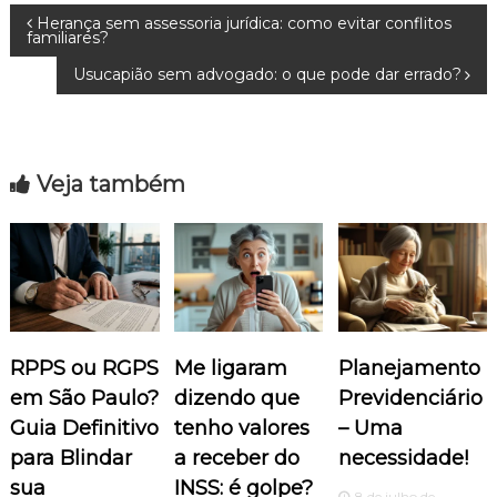
N
Herança sem assessoria jurídica: como evitar conflitos
familiares?
a
Usucapião sem advogado: o que pode dar errado?
v
e
Veja também
g
a
ç
RPPS ou RGPS
Me ligaram
Planejamento
ã
em São Paulo?
dizendo que
Previdenciário
o
Guia Definitivo
tenho valores
– Uma
para Blindar
a receber do
necessidade!
d
sua
INSS: é golpe?
8 de julho de