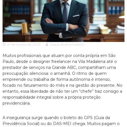
c
ã
o
i
P
a
a
A
u
l
d
o
v
e
29 de março de 2025
Oseias Bueno Ribeiro
o
s
p
c
e
Muitos profissionais que atuam por conta própria em São
a
c
Paulo, desde o designer freelancer na Vila Madalena até o
c
i
prestador de serviços na Grande ABC, compartilham uma
a
i
preocupação silenciosa: o amanhã. O ritmo de quem
l
a
empreende ou trabalha de forma autônoma é intenso,
i
focado no faturamento do mês e na gestão do presente. No
z
a
entanto, essa liberdade de não ter um “chefe” traz consigo a
d
responsabilidade integral sobre a própria proteção
o
previdenciária.
e
m
D
A insegurança surge quando o boleto do GPS (Guia da
i
Previdência Social) ou do DAS-MEI chega. Muitos pagam o
r