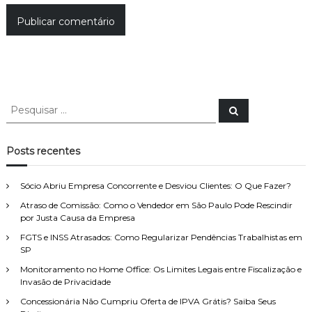
P
P
e
e
s
s
q
u
q
Posts recentes
i
u
s
a
i
r
Sócio Abriu Empresa Concorrente e Desviou Clientes: O Que Fazer?
s
Atraso de Comissão: Como o Vendedor em São Paulo Pode Rescindir
a
por Justa Causa da Empresa
r
p
FGTS e INSS Atrasados: Como Regularizar Pendências Trabalhistas em
o
SP
r
Monitoramento no Home Office: Os Limites Legais entre Fiscalização e
:
Invasão de Privacidade
Concessionária Não Cumpriu Oferta de IPVA Grátis? Saiba Seus