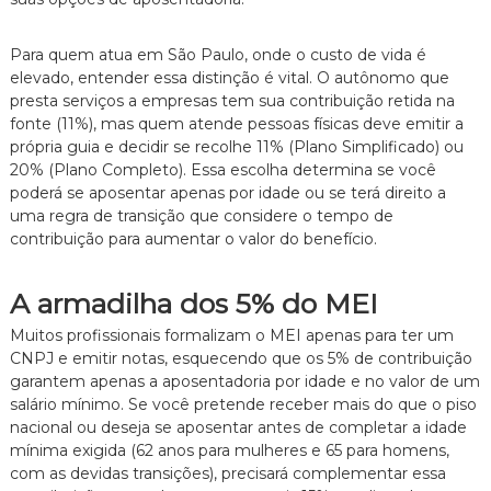
n
t
Para quem atua em São Paulo, onde o custo de vida é
o
elevado, entender essa distinção é vital. O autônomo que
é
t
presta serviços a empresas tem sua contribuição retida na
i
fonte (11%), mas quem atende pessoas físicas deve emitir a
c
própria guia e decidir se recolhe 11% (Plano Simplificado) ou
o
20% (Plano Completo). Essa escolha determina se você
,
poderá se aposentar apenas por idade ou se terá direito a
c
uma regra de transição que considere o tempo de
l
a
contribuição para aumentar o valor do benefício.
r
o
e
A armadilha dos 5% do MEI
p
Muitos profissionais formalizam o MEI apenas para ter um
e
r
CNPJ e emitir notas, esquecendo que os 5% de contribuição
s
garantem apenas a aposentadoria por idade e no valor de um
o
salário mínimo. Se você pretende receber mais do que o piso
n
nacional ou deseja se aposentar antes de completar a idade
a
mínima exigida (62 anos para mulheres e 65 para homens,
l
com as devidas transições), precisará complementar essa
i