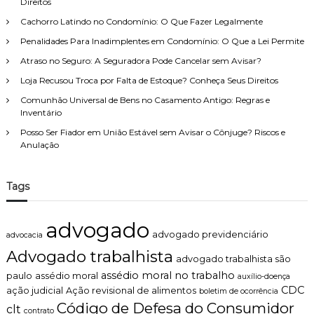
Direitos
Cachorro Latindo no Condomínio: O Que Fazer Legalmente
Penalidades Para Inadimplentes em Condomínio: O Que a Lei Permite
Atraso no Seguro: A Seguradora Pode Cancelar sem Avisar?
Loja Recusou Troca por Falta de Estoque? Conheça Seus Direitos
Comunhão Universal de Bens no Casamento Antigo: Regras e
Inventário
Posso Ser Fiador em União Estável sem Avisar o Cônjuge? Riscos e
Anulação
Tags
advogado
advogado previdenciário
advocacia
Advogado trabalhista
advogado trabalhista são
assédio moral no trabalho
paulo
assédio moral
auxílio-doença
CDC
ação judicial
Ação revisional de alimentos
boletim de ocorrência
Código de Defesa do Consumidor
clt
contrato