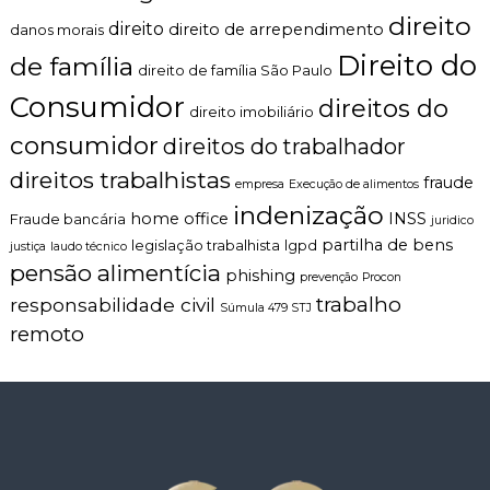
direito
direito
direito de arrependimento
danos morais
Direito do
de família
direito de família São Paulo
Consumidor
direitos do
direito imobiliário
consumidor
direitos do trabalhador
direitos trabalhistas
fraude
empresa
Execução de alimentos
indenização
home office
INSS
Fraude bancária
juridico
partilha de bens
legislação trabalhista
lgpd
justiça
laudo técnico
pensão alimentícia
phishing
prevenção
Procon
trabalho
responsabilidade civil
Súmula 479 STJ
remoto