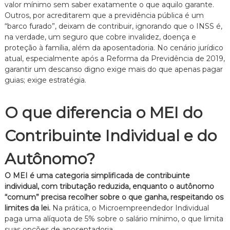
valor mínimo sem saber exatamente o que aquilo garante.
e
Outros, por acreditarem que a previdência pública é um
i
“barco furado”, deixam de contribuir, ignorando que o INSS é,
t
o
na verdade, um seguro que cobre invalidez, doença e
d
proteção à família, além da aposentadoria. No cenário jurídico
e
atual, especialmente após a Reforma da Previdência de 2019,
F
garantir um descanso digno exige mais do que apenas pagar
a
guias; exige estratégia.
m
í
l
O que diferencia o MEI do
i
a
,
Contribuinte Individual e do
c
o
Autônomo?
m
a
t
O MEI é uma categoria simplificada de contribuinte
e
individual, com tributação reduzida, enquanto o autônomo
n
“comum” precisa recolher sobre o que ganha, respeitando os
d
limites da lei.
Na prática, o Microempreendedor Individual
i
paga uma alíquota de 5% sobre o salário mínimo, o que limita
m
suas opções de aposentadoria.
e