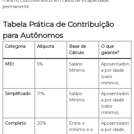
mesmo custo-benefício em casos de incapacidade
permanente.
Tabela Prática de Contribuição
para Autônomos
Categoria
Alíquota
Base de
O que
Cálculo
garante?
MEI
5%
Salário
Aposentadori
Mínimo
a por idade
(valor
mínimo).
Simplificado
11%
Salário
Aposentadori
Mínimo
a por idade
(valor
mínimo).
Completo
20%
Entre o
Aposentadori
mínimo e o
a por idade,