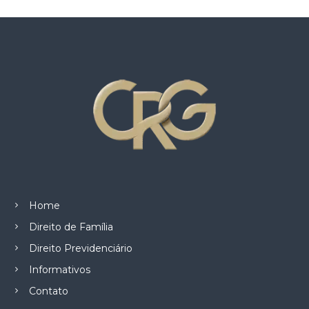
z
a
d
o
.
Home
Direito de Família
Direito Previdenciário
Informativos
Contato