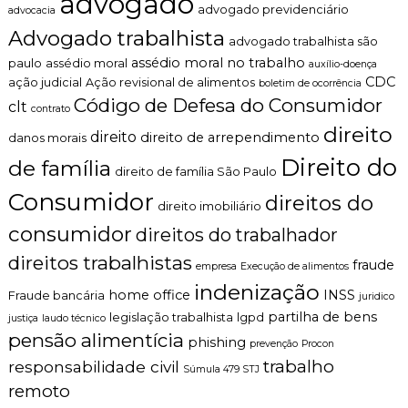
advogado
advogado previdenciário
advocacia
n
t
Advogado trabalhista
advogado trabalhista são
o
assédio moral no trabalho
paulo
assédio moral
é
auxílio-doença
t
CDC
ação judicial
Ação revisional de alimentos
boletim de ocorrência
i
Código de Defesa do Consumidor
clt
contrato
c
direito
o
direito
direito de arrependimento
danos morais
,
Direito do
de família
c
direito de família São Paulo
l
Consumidor
a
direitos do
direito imobiliário
r
o
consumidor
direitos do trabalhador
e
direitos trabalhistas
p
fraude
empresa
Execução de alimentos
e
indenização
r
home office
INSS
Fraude bancária
juridico
s
partilha de bens
legislação trabalhista
lgpd
justiça
laudo técnico
o
pensão alimentícia
phishing
n
prevenção
Procon
a
trabalho
responsabilidade civil
Súmula 479 STJ
l
remoto
i