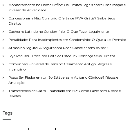
r
e
o
Monitoramento no Home Office: Os Limites Legais entre Fiscalização e
p
i
Invasão de Privacidade
r
e
t
:
n
Concessionária Não Cumpriu Oferta de IPVA Grátis? Saiba Seus
o
s
Direitos
d
ã
e
Cachorro Latindo no Condomínio: O Que Fazer Legalmente
o
F
a
Penalidades Para Inadimplentes em Condomínio: O Que a Lei Permite
a
l
m
Atraso no Seguro: A Seguradora Pode Cancelar sem Avisar?
i
í
m
Loja Recusou Troca por Falta de Estoque? Conheça Seus Direitos
l
e
i
Comunhão Universal de Bens no Casamento Antigo: Regras e
n
a
Inventário
t
,
í
c
Posso Ser Fiador em União Estável sem Avisar o Cônjuge? Riscos e
c
o
Anulação
i
m
a
Transferência de Carro Financiado em SP: Como Fazer sem Riscos e
a
?
Dívidas
t
e
n
Tags
d
i
m
e