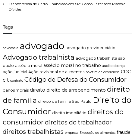
z
?
Transferência de Carro Financiado em SP: Como Fazer sem Riscos e
a
Dívidas
d
o
.
Tags
advogado
advogado previdenciário
advocacia
Advogado trabalhista
advogado trabalhista são
assédio moral no trabalho
paulo
assédio moral
auxílio-doença
CDC
ação judicial
Ação revisional de alimentos
boletim de ocorrência
Código de Defesa do Consumidor
clt
contrato
direito
direito
direito de arrependimento
danos morais
Direito do
de família
direito de família São Paulo
Consumidor
direitos do
direito imobiliário
consumidor
direitos do trabalhador
direitos trabalhistas
fraude
empresa
Execução de alimentos