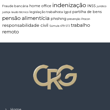
indenização
home office
INSS
Fraude bancária
juridico
partilha de bens
legislação trabalhista
lgpd
justiça
laudo técnico
pensão alimentícia
phishing
prevenção
Procon
trabalho
responsabilidade civil
Súmula 479 STJ
remoto
Home