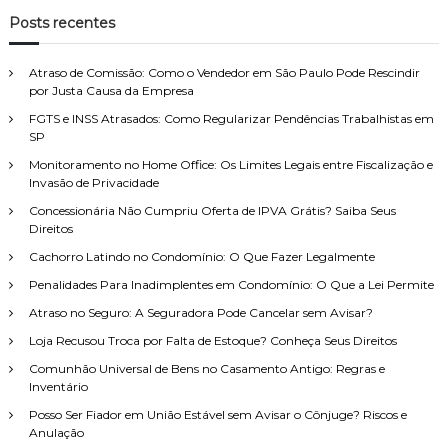
q
m
u
n
q
Posts recentes
d
i
t
u
s
a
o
a
i
t
r
é
Atraso de Comissão: Como o Vendedor em São Paulo Pode Rescindir
a
s
t
por Justa Causa da Empresa
r
a
i
e
FGTS e INSS Atrasados: Como Regularizar Pendências Trabalhistas em
r
c
t
SP
o
p
r
,
o
Monitoramento no Home Office: Os Limites Legais entre Fiscalização e
o
c
Invasão de Privacidade
r
a
l
t
:
Concessionária Não Cumpriu Oferta de IPVA Grátis? Saiba Seus
a
i
Direitos
r
v
o
Cachorro Latindo no Condomínio: O Que Fazer Legalmente
a
e
é
Penalidades Para Inadimplentes em Condomínio: O Que a Lei Permite
p
p
e
e
Atraso no Seguro: A Seguradora Pode Cancelar sem Avisar?
r
r
s
Loja Recusou Troca por Falta de Estoque? Conheça Seus Direitos
m
o
i
Comunhão Universal de Bens no Casamento Antigo: Regras e
n
t
Inventário
a
i
l
Posso Ser Fiador em União Estável sem Avisar o Cônjuge? Riscos e
d
i
Anulação
o