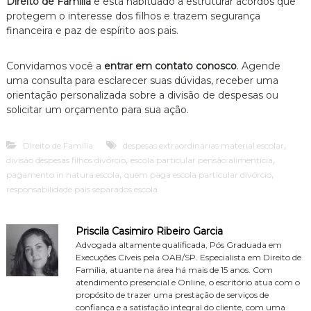
Direito de Família
e está habituado a estruturar acordos que
protegem o interesse dos filhos e trazem segurança
financeira e paz de espírito aos pais.
Convidamos você a
entrar em contato conosco
. Agende
uma consulta para esclarecer suas dúvidas, receber uma
orientação personalizada sobre a divisão de despesas ou
solicitar um orçamento para sua ação.
,
DIreito de Família
despesas extraordinárias material escolar
,
,
divisão despesas filhos divórcio
escola particular pensão alimentícia
,
,
pagamento in natura escola
quem paga escola particular divórcio
responsabilidade pais separados escola
Priscila Casimiro Ribeiro Garcia
Advogada altamente qualificada, Pós Graduada em
Execuções Cíveis pela OAB/SP. Especialista em Direito de
Família, atuante na área há mais de 15 anos. Com
atendimento presencial e Online, o escritório atua com o
propósito de trazer uma prestação de serviços de
confiança e a satisfação integral do cliente, com uma