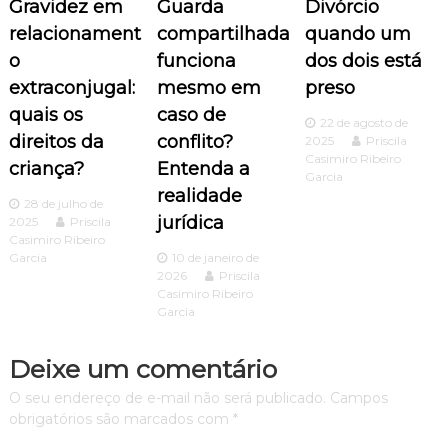
Gravidez em
Guarda
Divórcio
o
relacionament
compartilhada
quando um
o
funciona
dos dois está
d
extraconjugal:
mesmo em
preso
quais os
caso de
e
22 de agosto de
direitos da
conflito?
2025
Priscila
P
Casimiro Ribeiro
criança?
Entenda a
Garcia
realidade
o
28 de julho de
jurídica
2025
Priscila
Casimiro Ribeiro
s
Garcia
10 de janeiro de
2026
Priscila
t
Casimiro Ribeiro
Garcia
Deixe um comentário
O seu endereço de e-mail não será publicado.
Campos
obrigatórios são marcados com
*