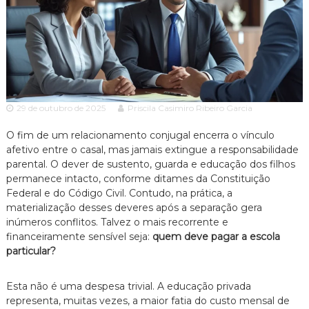
c
ã
o
i
P
a
a
A
u
l
d
o
v
e
29 de outubro de 2025
Priscila Casimiro Ribeiro Garcia
o
s
p
c
e
O fim de um relacionamento conjugal encerra o vínculo
a
c
afetivo entre o casal, mas jamais extingue a responsabilidade
c
i
parental. O dever de sustento, guarda e educação dos filhos
a
i
permanece intacto, conforme ditames da Constituição
l
a
Federal e do Código Civil. Contudo, na prática, a
i
materialização desses deveres após a separação gera
z
a
inúmeros conflitos. Talvez o mais recorrente e
d
financeiramente sensível seja:
quem deve pagar a escola
o
particular?
e
m
D
Esta não é uma despesa trivial. A educação privada
i
representa, muitas vezes, a maior fatia do custo mensal de
r