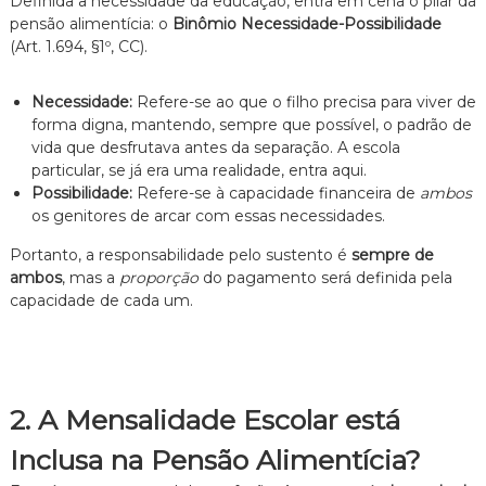
Definida a necessidade da educação, entra em cena o pilar da
z
a
pensão alimentícia: o
Binômio Necessidade-Possibilidade
d
(Art. 1.694, §1º, CC).
o
.
Necessidade:
Refere-se ao que o filho precisa para viver de
forma digna, mantendo, sempre que possível, o padrão de
vida que desfrutava antes da separação. A escola
particular, se já era uma realidade, entra aqui.
Possibilidade:
Refere-se à capacidade financeira de
ambos
os genitores de arcar com essas necessidades.
Portanto, a responsabilidade pelo sustento é
sempre de
ambos
, mas a
proporção
do pagamento será definida pela
capacidade de cada um.
2. A Mensalidade Escolar está
Inclusa na Pensão Alimentícia?