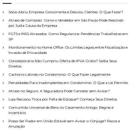
u
s
a
i
r
Sócio Abriu Empresa Concorrente e Desviou Clientes: O Que Fazer?
s
Atraso de Comissão: Como o Vendedor em São Paulo Pode Rescindir
a
por Justa Causa da Empresa
r
p
FGTS e INSS Atrasados: Como Regularizar Pendências Trabalhistas em
o
SP
r
Monitoramento no Home Office: Os Limites Legais entre Fiscalização e
:
Invasão de Privacidade
Concessionária Não Cumpriu Oferta de IPVA Grátis? Saiba Seus
Direitos
Cachorro Latindo no Condomínio: O Que Fazer Legalmente
Penalidades Para Inadimplentes em Condomínio: O Que a Lei Permite
Atraso no Seguro: A Seguradora Pode Cancelar sem Avisar?
Loja Recusou Troca por Falta de Estoque? Conheça Seus Direitos
Comunhão Universal de Bens no Casamento Antigo: Regras e
Inventário
Posso Ser Fiador em União Estável sem Avisar o Cônjuge? Riscos e
Anulação