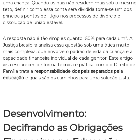
uma criança. Quando os pais não residem mais sob o mesmo
e
teto, definir como essa conta será dividida torna-se um dos
i
principais pontos de litígio nos processos de divórcio e
t
o
dissolução de união estável.
d
e
A resposta não é tão simples quanto “50% para cada um”. A
F
a
Justiça brasileira analisa essa questão sob uma ótica muito
m
mais complexa, que envolve o padrão de vida da criança e a
í
capacidade financeira individual de cada genitor. Este artigo
l
visa esclarecer, de forma técnica e prática, como o Direito de
i
Família trata a
responsabilidade dos pais separados pela
a
educação
e quais são os caminhos para uma solução justa.
,
c
o
m
a
t
Desenvolvimento:
e
n
d
Decifrando as Obrigações
i
m
e