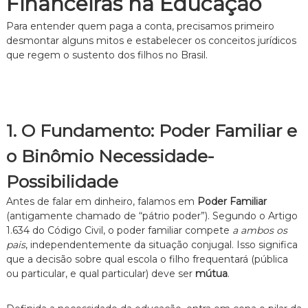
Financeiras na Educação
n
t
Para entender quem paga a conta, precisamos primeiro
o
desmontar alguns mitos e estabelecer os conceitos jurídicos
é
que regem o sustento dos filhos no Brasil.
t
i
c
o
,
c
1. O Fundamento: Poder Familiar e
l
a
o Binômio Necessidade-
r
o
Possibilidade
e
p
Antes de falar em dinheiro, falamos em
Poder Familiar
e
(antigamente chamado de “pátrio poder”). Segundo o Artigo
r
1.634 do Código Civil, o poder familiar compete
a ambos os
s
pais
, independentemente da situação conjugal. Isso significa
o
que a decisão sobre qual escola o filho frequentará (pública
n
a
ou particular, e qual particular) deve ser
mútua
.
l
i