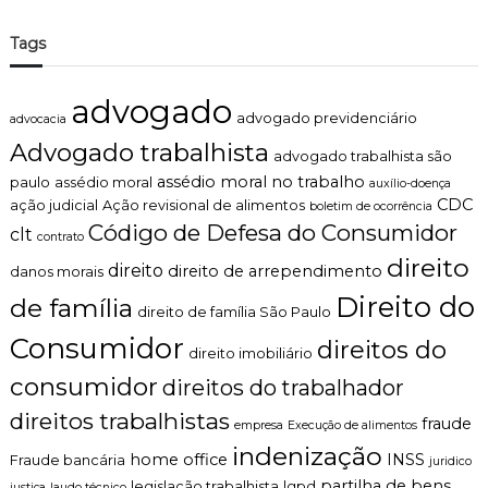
Tags
advogado
advogado previdenciário
advocacia
Advogado trabalhista
advogado trabalhista são
assédio moral no trabalho
paulo
assédio moral
auxílio-doença
CDC
ação judicial
Ação revisional de alimentos
boletim de ocorrência
Código de Defesa do Consumidor
clt
contrato
direito
direito
direito de arrependimento
danos morais
Direito do
de família
direito de família São Paulo
Consumidor
direitos do
direito imobiliário
consumidor
direitos do trabalhador
direitos trabalhistas
fraude
empresa
Execução de alimentos
indenização
home office
INSS
Fraude bancária
juridico
partilha de bens
legislação trabalhista
lgpd
justiça
laudo técnico