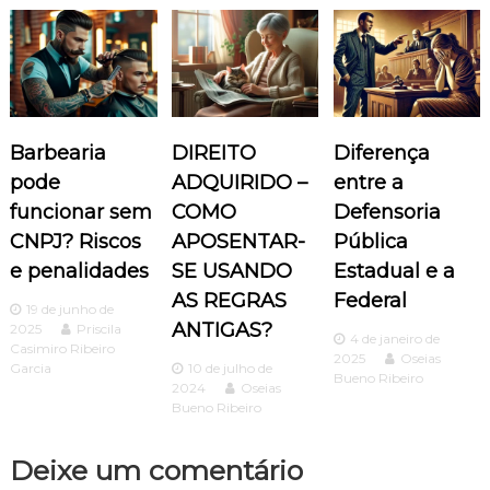
a
ç
ã
Barbearia
DIREITO
Diferença
o
pode
ADQUIRIDO –
entre a
funcionar sem
COMO
Defensoria
d
CNPJ? Riscos
APOSENTAR-
Pública
e penalidades
SE USANDO
Estadual e a
e
AS REGRAS
Federal
19 de junho de
P
ANTIGAS?
2025
Priscila
4 de janeiro de
Casimiro Ribeiro
2025
Oseias
o
Garcia
10 de julho de
Bueno Ribeiro
2024
Oseias
Bueno Ribeiro
s
Deixe um comentário
t