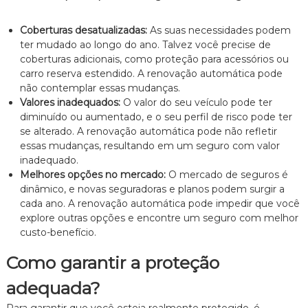
e
i
Coberturas desatualizadas:
As suas necessidades podem
t
ter mudado ao longo do ano. Talvez você precise de
o
coberturas adicionais, como proteção para acessórios ou
d
e
carro reserva estendido. A renovação automática pode
F
não contemplar essas mudanças.
a
Valores inadequados:
O valor do seu veículo pode ter
m
diminuído ou aumentado, e o seu perfil de risco pode ter
í
se alterado. A renovação automática pode não refletir
l
essas mudanças, resultando em um seguro com valor
i
a
inadequado.
,
Melhores opções no mercado:
O mercado de seguros é
c
dinâmico, e novas seguradoras e planos podem surgir a
o
cada ano. A renovação automática pode impedir que você
m
explore outras opções e encontre um seguro com melhor
a
custo-benefício.
t
e
n
Como garantir a proteção
d
i
adequada?
m
e