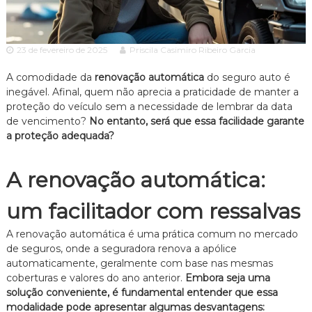
c
ã
o
i
P
a
a
23 de fevereiro de 2025
Priscila Casimiro Ribeiro Garcia
A
u
l
d
A comodidade da
renovação automática
do seguro auto é
o
inegável. Afinal, quem não aprecia a praticidade de manter a
v
e
proteção do veículo sem a necessidade de lembrar da data
o
s
de vencimento?
No entanto, será que essa facilidade garante
p
c
e
a proteção adequada?
a
c
c
i
a
A renovação automática:
i
l
a
i
um facilitador com ressalvas
z
a
A renovação automática é uma prática comum no mercado
d
o
de seguros, onde a seguradora renova a apólice
e
automaticamente, geralmente com base nas mesmas
m
coberturas e valores do ano anterior.
Embora seja uma
D
solução conveniente, é fundamental entender que essa
i
modalidade pode apresentar algumas desvantagens:
r