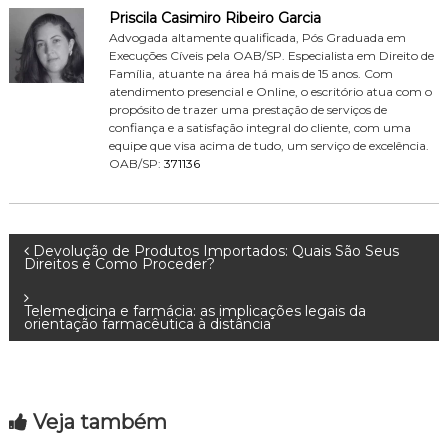
Priscila Casimiro Ribeiro Garcia
Advogada altamente qualificada, Pós Graduada em
Execuções Cíveis pela OAB/SP. Especialista em Direito de
Família, atuante na área há mais de 15 anos. Com
atendimento presencial e Online, o escritório atua com o
propósito de trazer uma prestação de serviços de
confiança e a satisfação integral do cliente, com uma
equipe que visa acima de tudo, um serviço de excelência.
OAB/SP:
371136
N
Devolução de Produtos Importados: Quais São Seus
Direitos e Como Proceder?
a
Telemedicina e farmácia: as implicações legais da
orientação farmacêutica à distância
v
e
Veja também
g