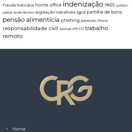
indenização
home office
INSS
Fraude bancária
juridico
partilha de bens
legislação trabalhista
lgpd
justiça
laudo técnico
pensão alimentícia
phishing
prevenção
Procon
trabalho
responsabilidade civil
Súmula 479 STJ
remoto
Home