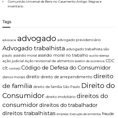
Comunhão Universal de Bens no Casamento Antigo: Regras e
Inventário
Tags
advogado
advogado previdenciário
advocacia
Advogado trabalhista
advogado trabalhista são
assédio moral no trabalho
paulo
assédio moral
auxílio-doença
CDC
ação judicial
Ação revisional de alimentos
boletim de ocorrência
Código de Defesa do Consumidor
clt
contrato
direito
direito
direito de arrependimento
danos morais
Direito do
de família
direito de família São Paulo
Consumidor
direitos do
direito imobiliário
consumidor
direitos do trabalhador
direitos trabalhistas
fraude
empresa
Execução de alimentos