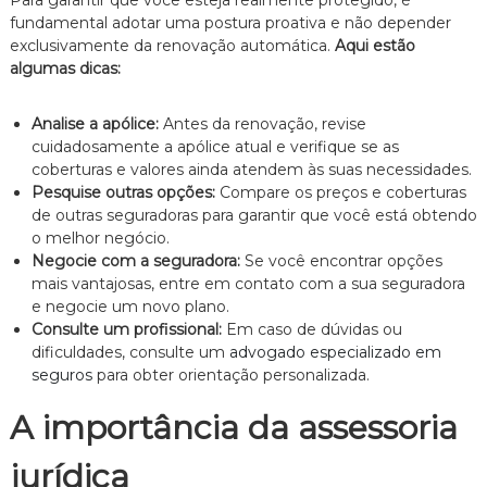
Para garantir que você esteja realmente protegido, é
n
fundamental adotar uma postura proativa e não depender
t
exclusivamente da renovação automática.
Aqui estão
o
algumas dicas:
é
t
i
Analise a apólice:
Antes da renovação, revise
c
cuidadosamente a apólice atual e verifique se as
o
coberturas e valores ainda atendem às suas necessidades.
,
Pesquise outras opções:
Compare os preços e coberturas
c
l
de outras seguradoras para garantir que você está obtendo
a
o melhor negócio.
r
Negocie com a seguradora:
Se você encontrar opções
o
mais vantajosas, entre em contato com a sua seguradora
e
e negocie um novo plano.
p
Consulte um profissional:
Em caso de dúvidas ou
e
r
dificuldades, consulte um
advogado especializado em
s
seguros
para obter orientação personalizada.
o
n
A importância da assessoria
a
l
jurídica
i