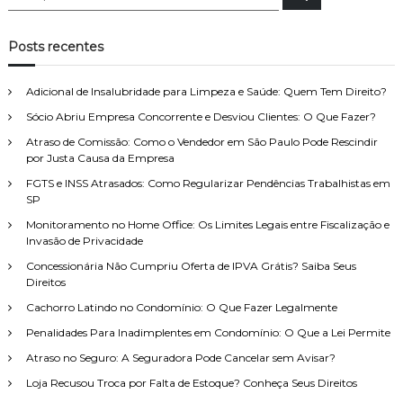
e
e
s
s
q
u
q
Posts recentes
i
u
s
a
i
r
Adicional de Insalubridade para Limpeza e Saúde: Quem Tem Direito?
s
Sócio Abriu Empresa Concorrente e Desviou Clientes: O Que Fazer?
a
r
Atraso de Comissão: Como o Vendedor em São Paulo Pode Rescindir
p
por Justa Causa da Empresa
o
FGTS e INSS Atrasados: Como Regularizar Pendências Trabalhistas em
r
SP
:
Monitoramento no Home Office: Os Limites Legais entre Fiscalização e
Invasão de Privacidade
Concessionária Não Cumpriu Oferta de IPVA Grátis? Saiba Seus
Direitos
Cachorro Latindo no Condomínio: O Que Fazer Legalmente
Penalidades Para Inadimplentes em Condomínio: O Que a Lei Permite
Atraso no Seguro: A Seguradora Pode Cancelar sem Avisar?
Loja Recusou Troca por Falta de Estoque? Conheça Seus Direitos