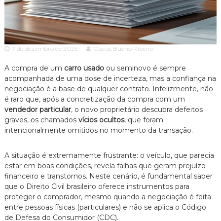
c
ã
o
i
P
a
a
A
u
7 de dezembro de 2025
Oseias Bueno Ribeiro
l
d
o
v
A compra de um
carro usado
ou seminovo é sempre
e
o
s
acompanhada de uma dose de incerteza, mas a confiança na
p
negociação é a base de qualquer contrato. Infelizmente, não
c
e
é raro que, após a concretização da compra com um
a
c
vendedor particular
, o novo proprietário descubra defeitos
c
i
graves, os chamados
vícios ocultos
, que foram
a
i
intencionalmente omitidos no momento da transação.
l
a
i
z
A situação é extremamente frustrante: o veículo, que parecia
a
estar em boas condições, revela falhas que geram prejuízo
d
o
financeiro e transtornos. Neste cenário, é fundamental saber
e
que o Direito Civil brasileiro oferece instrumentos para
m
proteger o comprador, mesmo quando a negociação é feita
D
entre pessoas físicas (particulares) e não se aplica o Código
i
de Defesa do Consumidor (CDC).
r