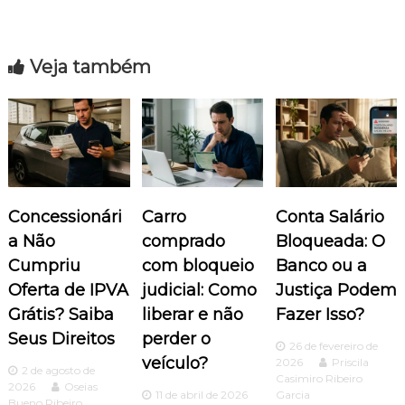
e
Veja também
g
a
ç
ã
Concessionári
Carro
Conta Salário
o
a Não
comprado
Bloqueada: O
Cumpriu
com bloqueio
Banco ou a
d
Oferta de IPVA
judicial: Como
Justiça Podem
Grátis? Saiba
liberar e não
Fazer Isso?
e
Seus Direitos
perder o
26 de fevereiro de
P
veículo?
2026
Priscila
2 de agosto de
Casimiro Ribeiro
2026
Oseias
o
11 de abril de 2026
Garcia
Bueno Ribeiro