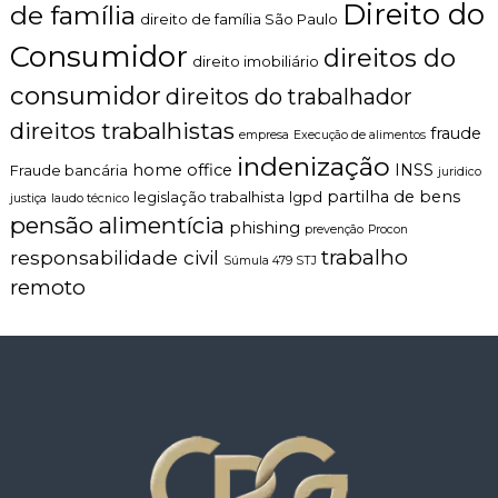
Direito do
de família
direito de família São Paulo
Consumidor
direitos do
direito imobiliário
consumidor
direitos do trabalhador
direitos trabalhistas
fraude
empresa
Execução de alimentos
indenização
home office
INSS
Fraude bancária
juridico
partilha de bens
legislação trabalhista
lgpd
justiça
laudo técnico
pensão alimentícia
phishing
prevenção
Procon
trabalho
responsabilidade civil
Súmula 479 STJ
remoto