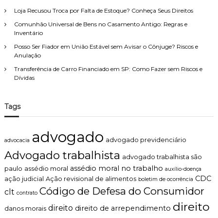
Loja Recusou Troca por Falta de Estoque? Conheça Seus Direitos
Comunhão Universal de Bens no Casamento Antigo: Regras e
Inventário
Posso Ser Fiador em União Estável sem Avisar o Cônjuge? Riscos e
Anulação
Transferência de Carro Financiado em SP: Como Fazer sem Riscos e
Dívidas
Tags
advogado
advogado previdenciário
advocacia
Advogado trabalhista
advogado trabalhista são
assédio moral no trabalho
paulo
assédio moral
auxílio-doença
CDC
ação judicial
Ação revisional de alimentos
boletim de ocorrência
Código de Defesa do Consumidor
clt
contrato
direito
direito
direito de arrependimento
danos morais