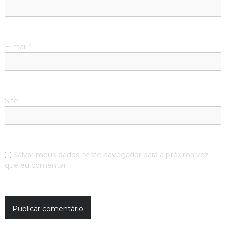
E-mail
*
Site
Salvar meus dados neste navegador para a próxima vez
que eu comentar.