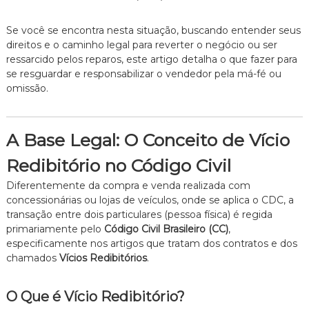
e
i
Se você se encontra nesta situação, buscando entender seus
t
direitos e o caminho legal para reverter o negócio ou ser
o
ressarcido pelos reparos, este artigo detalha o que fazer para
d
e
se resguardar e responsabilizar o vendedor pela má-fé ou
F
omissão.
a
m
í
l
A Base Legal: O Conceito de Vício
i
a
Redibitório no Código Civil
,
c
Diferentemente da compra e venda realizada com
o
concessionárias ou lojas de veículos, onde se aplica o CDC, a
m
transação entre dois particulares (pessoa física) é regida
a
primariamente pelo
Código Civil Brasileiro (CC)
,
t
especificamente nos artigos que tratam dos contratos e dos
e
chamados
Vícios Redibitórios
.
n
d
i
O Que é Vício Redibitório?
m
e