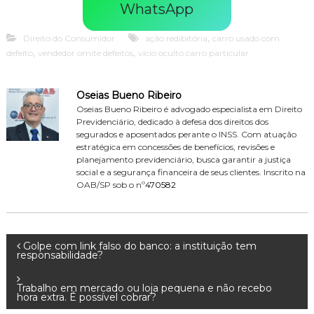
WhatsApp
,
Direito do Consumidor
ação redibitória
carro usado com
,
,
defeito
vendedor omite defeitos
vício oculto carro particular
Oseias Bueno Ribeiro
Oseias Bueno Ribeiro é advogado especialista em Direito
Previdenciário, dedicado à defesa dos direitos dos
segurados e aposentados perante o INSS. Com atuação
estratégica em concessões de benefícios, revisões e
planejamento previdenciário, busca garantir a justiça
social e a segurança financeira de seus clientes. Inscrito na
OAB/SP sob o nº
470582
N
Golpe com link falso do banco: a instituição tem
responsabilidade?
a
Trabalho em mercado ou loja pequena e não recebo
hora extra. É possível cobrar?
v