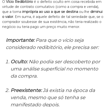
O
Vício Redibitório
é o defeito oculto em coisa recebida em
n
virtude de contrato comutativo (como a compra e venda),
t
que a torna
imprópria ao uso a que se destina
ou lhe
diminui
o
o valor
. Em suma, é aquele defeito de tal seriedade que, se o
é
t
comprador soubesse de sua existência, não teria realizado o
i
negócio ou teria pago um preço muito menor.
c
o
,
Importante:
Para que o vício seja
c
considerado redibitório, ele precisa ser:
l
a
r
o
Oculto:
Não podia ser descoberto por
e
uma análise superficial no momento
p
e
da compra.
r
s
o
Preexistente:
Já existia na época da
n
a
venda, mesmo que só tenha se
l
i
manifestado depois.