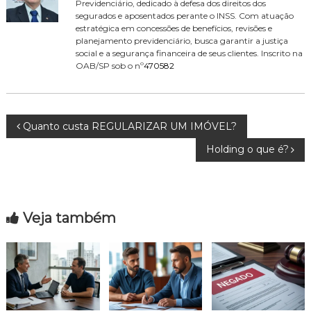
Previdenciário, dedicado à defesa dos direitos dos
segurados e aposentados perante o INSS. Com atuação
estratégica em concessões de benefícios, revisões e
planejamento previdenciário, busca garantir a justiça
social e a segurança financeira de seus clientes. Inscrito na
OAB/SP sob o nº
470582
N
Quanto custa REGULARIZAR UM IMÓVEL?
Holding o que é?
a
v
Veja também
e
g
a