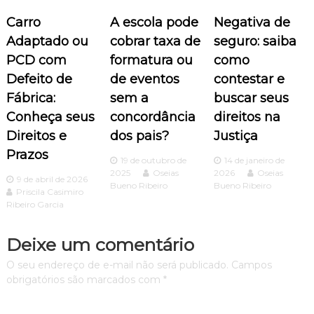
ç
Carro
A escola pode
Negativa de
ã
Adaptado ou
cobrar taxa de
seguro: saiba
PCD com
formatura ou
como
o
Defeito de
de eventos
contestar e
d
Fábrica:
sem a
buscar seus
Conheça seus
concordância
direitos na
e
Direitos e
dos pais?
Justiça
Prazos
P
19 de outubro de
14 de janeiro de
2025
Oseias
2026
Oseias
9 de abril de 2026
Bueno Ribeiro
Bueno Ribeiro
o
Priscila Casimiro
Ribeiro Garcia
s
Deixe um comentário
t
O seu endereço de e-mail não será publicado.
Campos
obrigatórios são marcados com
*