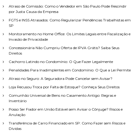
a
i
r
Atraso de Comissão: Como o Vendedor em São Paulo Pode Rescindir
s
por Justa Causa da Empresa
a
FGTS e INSS Atrasados: Como Regularizar Pendências Trabalhistas em
r
SP
p
o
Monitoramento no Home Office: Os Limites Legais entre Fiscalização e
Invasão de Privacidade
r
:
Concessionária Não Cumpriu Oferta de IPVA Grátis? Saiba Seus
Direitos
Cachorro Latindo no Condomínio: O Que Fazer Legalmente
Penalidades Para Inadimplentes em Condomínio: O Que a Lei Permite
Atraso no Seguro: A Seguradora Pode Cancelar sem Avisar?
Loja Recusou Troca por Falta de Estoque? Conheça Seus Direitos
Comunhão Universal de Bens no Casamento Antigo: Regras e
Inventário
Posso Ser Fiador em União Estável sem Avisar o Cônjuge? Riscos e
Anulação
Transferência de Carro Financiado em SP: Como Fazer sem Riscos e
Dívidas