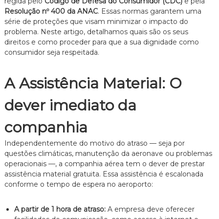
regida pelo
Código de Defesa do Consumidor (CDC)
e pela
e
Resolução nº 400 da ANAC
. Essas normas garantem uma
i
série de proteções que visam minimizar o impacto do
t
problema. Neste artigo, detalhamos quais são os seus
o
direitos e como proceder para que a sua dignidade como
d
e
consumidor seja respeitada.
F
a
m
A Assistência Material: O
í
l
dever imediato da
i
a
,
companhia
c
o
Independentemente do motivo do atraso — seja por
m
questões climáticas, manutenção da aeronave ou problemas
a
operacionais —, a companhia aérea tem o dever de prestar
t
assistência material gratuita. Essa assistência é escalonada
e
n
conforme o tempo de espera no aeroporto:
d
i
A partir de 1 hora de atraso:
A empresa deve oferecer
m
e