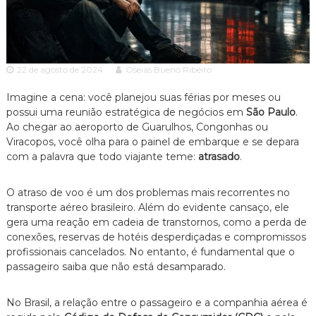
c
ã
o
i
P
a
a
A
u
22 de agosto de 2024
Oseias Bueno Ribeiro
l
d
o
v
Imagine a cena: você planejou suas férias por meses ou
e
o
s
possui uma reunião estratégica de negócios em
São Paulo
.
p
Ao chegar ao aeroporto de Guarulhos, Congonhas ou
c
e
Viracopos, você olha para o painel de embarque e se depara
a
c
com a palavra que todo viajante teme:
atrasado
.
c
i
a
i
l
O atraso de voo é um dos problemas mais recorrentes no
a
i
transporte aéreo brasileiro. Além do evidente cansaço, ele
z
gera uma reação em cadeia de transtornos, como a perda de
a
conexões, reservas de hotéis desperdiçadas e compromissos
d
o
profissionais cancelados. No entanto, é fundamental que o
e
passageiro saiba que não está desamparado.
m
D
i
No Brasil, a relação entre o passageiro e a companhia aérea é
r