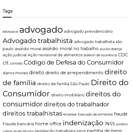
Tags
advogado
advogado previdenciário
advocacia
Advogado trabalhista
advogado trabalhista são
assédio moral no trabalho
paulo
assédio moral
auxílio-doença
CDC
ação judicial
Ação revisional de alimentos
boletim de ocorrência
Código de Defesa do Consumidor
clt
contrato
direito
direito
direito de arrependimento
danos morais
Direito do
de família
direito de família São Paulo
Consumidor
direitos do
direito imobiliário
consumidor
direitos do trabalhador
direitos trabalhistas
fraude
empresa
Execução de alimentos
indenização
home office
INSS
Fraude bancária
juridico
partilha de bens
legislação trabalhista
lgpd
justiça
laudo técnico