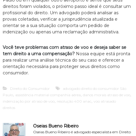
direitos foram violados, o próximo passo ideal é consultar um
profissional do direito. Um advogado poderá analisar as
provas coletadas, verificar a jurisprudência atualizada e
orientar se a sua situação comporta um pedido de
indenização ou apenas uma reclamação administrativa.
Você teve problemas com atraso de voo e deseja saber se
tem direito a uma compensação?
Nossa equipe está pronta
para realizar uma análise técnica do seu caso e oferecer a
orientação necessária para proteger seus direitos como
consumidor.
Direito do Consumidor
advogado direito do consumidor São
,
,
,
Paulo
assistência material companhia aérea
danos morais atraso de voo
,
,
indenização por atraso de voo
resolução 400 anac
voo atrasado
direitos
Oseias Bueno Ribeiro
Oseias Bueno Ribeiro é advogado especialista em Direito