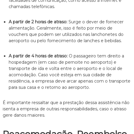
facilidades de comunicação, como acesso à internet e
n
chamadas telefônicas.
t
o
é
A partir de 2 horas de atraso:
Surge o dever de fornecer
t
alimentação. Geralmente, isso é feito por meio de
i
vouchers que podem ser utilizados nas lanchonetes do
c
aeroporto ou pelo fornecimento de lanches e bebidas.
o
,
c
A partir de 4 horas de atraso:
O passageiro tem direito a
l
hospedagem (em caso de pernoite no aeroporto) e
a
transporte de ida e volta entre o aeroporto e o local de
r
acomodação. Caso você esteja em sua cidade de
o
e
residência, a empresa deve arcar apenas com o transporte
p
para sua casa e o retorno ao aeroporto.
e
r
s
É importante ressaltar que a prestação dessa assistência não
o
isenta a empresa de outras responsabilidades, caso o atraso
n
gere danos maiores.
a
l
i