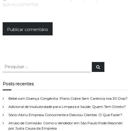
que eu comentar.
P
P
e
e
s
s
q
u
q
Posts recentes
i
u
s
a
i
r
Bebê com Doença Congênita: Plano Cobre Sem Carência nos 30 Dias?
s
Adicional de Insalubridade para Limpeza e Saúde: Quem Tem Direito?
a
r
Sócio Abriu Empresa Concorrente e Desviou Clientes: O Que Fazer?
p
Atraso de Comissão: Como o Vendedor em São Paulo Pode Rescindir
o
por Justa Causa da Empresa