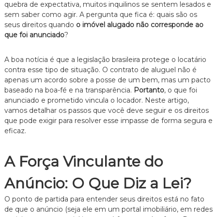
quebra de expectativa, muitos inquilinos se sentem lesados e
e
sem saber como agir. A pergunta que fica é: quais são os
i
seus direitos quando
o imóvel alugado não corresponde ao
t
o
que foi anunciado
?
d
e
A boa notícia é que a legislação brasileira protege o locatário
F
a
contra esse tipo de situação. O contrato de aluguel não é
m
apenas um acordo sobre a posse de um bem, mas um pacto
í
baseado na boa-fé e na transparência.
Portanto
, o que foi
l
anunciado e prometido vincula o locador. Neste artigo,
i
vamos detalhar os passos que você deve seguir e os direitos
a
que pode exigir para resolver esse impasse de forma segura e
,
c
eficaz.
o
m
a
A Força Vinculante do
t
e
Anúncio: O Que Diz a Lei?
n
d
O ponto de partida para entender seus direitos está no fato
i
m
de que o anúncio (seja ele em um portal imobiliário, em redes
e