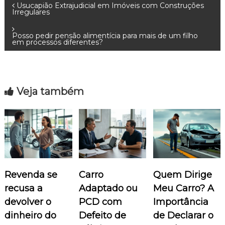
N
Usucapião Extrajudicial em Imóveis com Construções
Irregulares
a
Posso pedir pensão alimentícia para mais de um filho
em processos diferentes?
v
e
Veja também
g
a
ç
ã
Revenda se
Carro
Quem Dirige
o
recusa a
Adaptado ou
Meu Carro? A
devolver o
PCD com
Importância
d
dinheiro do
Defeito de
de Declarar o