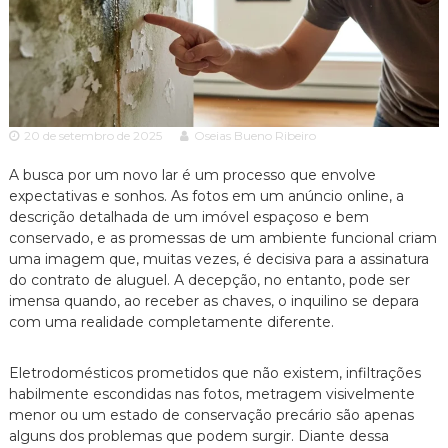
c
ã
o
i
P
a
a
A
u
l
d
o
v
20 de setembro de 2025
Oseias Bueno Ribeiro
e
o
s
A busca por um novo lar é um processo que envolve
p
c
e
expectativas e sonhos. As fotos em um anúncio online, a
a
c
descrição detalhada de um imóvel espaçoso e bem
c
i
conservado, e as promessas de um ambiente funcional criam
a
i
uma imagem que, muitas vezes, é decisiva para a assinatura
l
a
do contrato de aluguel. A decepção, no entanto, pode ser
i
imensa quando, ao receber as chaves, o inquilino se depara
z
a
com uma realidade completamente diferente.
d
o
Eletrodomésticos prometidos que não existem, infiltrações
e
m
habilmente escondidas nas fotos, metragem visivelmente
D
menor ou um estado de conservação precário são apenas
i
alguns dos problemas que podem surgir. Diante dessa
r