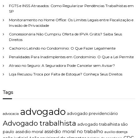
r
FGTS e INSS Atrasados: Como Regularizar Pendências Trabalhistas em
:
SP
Monitoramento no Home Office: Os Limites Legais entre Fiscalização e
Invasão de Privacidade
Concessionária Não Cumpriu Oferta de IPVA Grátis? Saiba Seus
Direitos
Cachorro Latindo no Condomínio: O Que Fazer Legalmente
Penalidades Para Inadimplentes em Condomínio: O Que a Lei Permite
Atraso no Seguro: A Seguradora Pode Cancelar sem Avisar?
Loja Recusou Troca por Falta de Estoque? Conheça Seus Direitos
Tags
advogado
advogado previdenciário
advocacia
Advogado trabalhista
advogado trabalhista são
assédio moral no trabalho
paulo
assédio moral
auxílio-doença
CDC