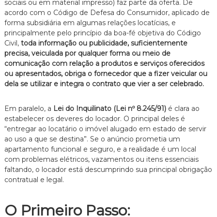
sociais ou em material impresso) faz parte da oferta. De
n
acordo com o Código de Defesa do Consumidor, aplicado de
t
forma subsidiária em algumas relações locatícias, e
o
principalmente pelo princípio da boa-fé objetiva do Código
é
Civil,
toda informação ou publicidade, suficientemente
t
i
precisa, veiculada por qualquer forma ou meio de
c
comunicação com relação a produtos e serviços oferecidos
o
ou apresentados, obriga o fornecedor que a fizer veicular ou
,
dela se utilizar e integra o contrato que vier a ser celebrado.
c
l
a
Em paralelo, a
Lei do Inquilinato (Lei nº 8.245/91)
é clara ao
r
estabelecer os deveres do locador. O principal deles é
o
“entregar ao locatário o imóvel alugado em estado de servir
e
ao uso a que se destina”. Se o anúncio prometia um
p
e
apartamento funcional e seguro, e a realidade é um local
r
com problemas elétricos, vazamentos ou itens essenciais
s
faltando, o locador está descumprindo sua principal obrigação
o
contratual e legal.
n
a
l
O Primeiro Passo:
i