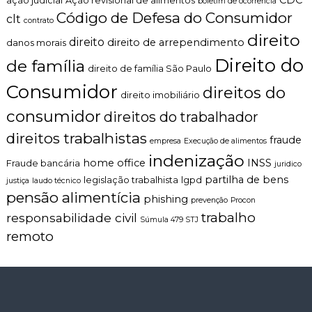
ação judicial
Ação revisional de alimentos
boletim de ocorrência
Código de Defesa do Consumidor
clt
contrato
direito
direito
direito de arrependimento
danos morais
Direito do
de família
direito de família São Paulo
Consumidor
direitos do
direito imobiliário
consumidor
direitos do trabalhador
direitos trabalhistas
fraude
empresa
Execução de alimentos
indenização
home office
INSS
Fraude bancária
juridico
partilha de bens
legislação trabalhista
lgpd
justiça
laudo técnico
pensão alimentícia
phishing
prevenção
Procon
trabalho
responsabilidade civil
Súmula 479 STJ
remoto