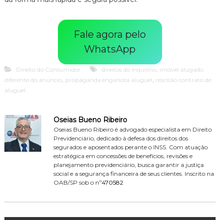
Fale agora pelo
WhatsApp
,
Direito do Consumidor
direitos do inquilino
imóvel alugado
,
,
diferente do anúncio
propaganda enganosa aluguel
rescisão contrato de
aluguel
Oseias Bueno Ribeiro
Oseias Bueno Ribeiro é advogado especialista em Direito
Previdenciário, dedicado à defesa dos direitos dos
segurados e aposentados perante o INSS. Com atuação
estratégica em concessões de benefícios, revisões e
planejamento previdenciário, busca garantir a justiça
social e a segurança financeira de seus clientes. Inscrito na
OAB/SP sob o nº
470582