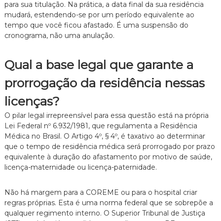
para sua titulação.
Na prática,
a data final da sua residência
n
mudará,
estendendo-se por um período equivalente ao
t
tempo que você ficou afastado.
É uma suspensão do
o
cronograma,
não uma anulação.
é
t
i
Qual a base legal que garante a
c
o
prorrogação da residência nessas
,
c
l
licenças?
a
O pilar legal irrepreensível para essa questão está na própria
r
o
Lei Federal nº 6.
932/1981,
que regulamenta a Residência
e
Médica no Brasil.
O Artigo 4º,
§ 4º,
é taxativo ao determinar
p
que o tempo de residência médica será prorrogado por prazo
e
equivalente à duração do afastamento por motivo de saúde,
r
licença-maternidade ou licença-paternidade.
s
o
n
Não há margem para a COREME ou para o hospital criar
a
regras próprias.
Esta é uma norma federal que se sobrepõe a
l
qualquer regimento interno.
O Superior Tribunal de Justiça
i