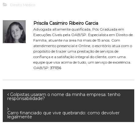
Direito Médico
Priscila Casimiro Ribeiro Garcia
Advogada altamente qualificada, Pós Graduada em
Execuções Cíveis pela OAB/SP. Especialista em Direito de
Família, atuante na área há mais de 15 anos. Com
atendimento presencial e Online, o escritório atua com o
propósito de trazer uma prestação de serviços de
confiança e a satisfação integral do cliente, com uma
equipe que visa acima de tudo, um serviço de excelência.
OAB/SP:
371136
N
Golpistas usaram o nome da minha empresa: tenho
responsabilidade?
a
Carro financiado que vive quebrando: como devolver
legalmente
v