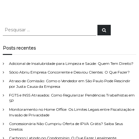
P
P
e
e
s
s
q
u
q
Posts recentes
i
u
s
a
i
r
Adicional de Insalubridade para Limpeza e Saúde: Quem Tem Direito?
s
Sócio Abriu Empresa Concorrente e Desviou Clientes: O Que Fazer?
a
r
Atraso de Comissão: Como o Vendedor em São Paulo Pode Rescindir
p
por Justa Causa da Empresa
o
FGTS e INSS Atrasados: Como Regularizar Pendências Trabalhistas em
r
SP
:
Monitoramento no Home Office: Os Limites Legais entre Fiscalização e
Invasão de Privacidade
Concessionária Não Cumpriu Oferta de IPVA Grátis? Saiba Seus
Direitos
Cachorro Latindo no Condomínio: O Que Fazer Legalmente