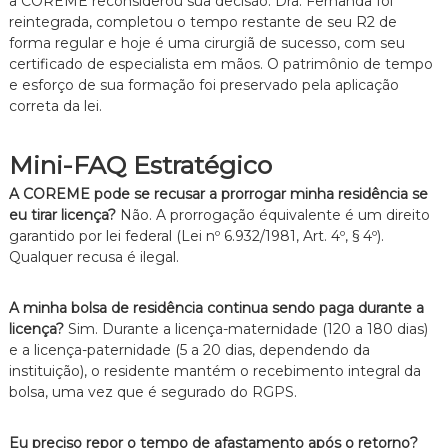
a COREME reconsiderou sua decisão.
Dra.
Fernanda foi
reintegrada,
completou o tempo restante de seu R2 de
forma regular e hoje é uma cirurgiã de sucesso,
com seu
certificado de especialista em mãos.
O patrimônio de tempo
e esforço de sua formação foi preservado pela aplicação
correta da lei.
Mini-FAQ Estratégico
A COREME pode se recusar a prorrogar minha residência se
eu tirar licença?
Não.
A prorrogação équivalente é um direito
garantido por lei federal (Lei nº 6.
932/1981,
Art.
4º,
§ 4º).
Qualquer recusa é ilegal.
A minha bolsa de residência continua sendo paga durante a
licença?
Sim.
Durante a licença-maternidade (120 a 180 dias)
e a licença-paternidade (5 a 20 dias,
dependendo da
instituição),
o residente mantém o recebimento integral da
bolsa,
uma vez que é segurado do RGPS.
Eu preciso repor o tempo de afastamento após o retorno?