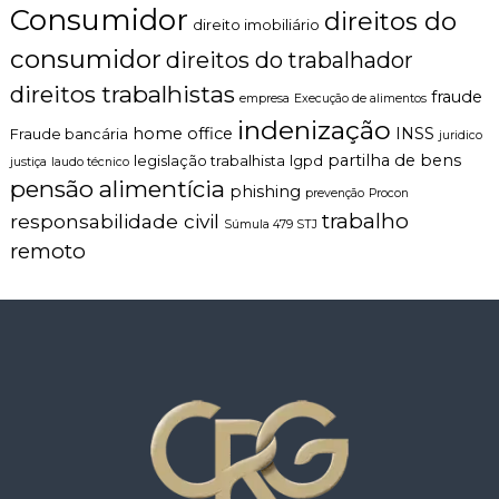
Consumidor
direitos do
direito imobiliário
consumidor
direitos do trabalhador
direitos trabalhistas
fraude
empresa
Execução de alimentos
indenização
home office
INSS
Fraude bancária
juridico
partilha de bens
legislação trabalhista
lgpd
justiça
laudo técnico
pensão alimentícia
phishing
prevenção
Procon
trabalho
responsabilidade civil
Súmula 479 STJ
remoto