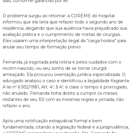
dias,
conforme garantido por lei.
O problema surgiu ao retornar:
a COREME do hospital
informou que ela teria que refazer todo o segundo ano de
residência,
alegando que sua ausência havia prejudicado sua
avaliação prática e o cumprimento de metas de cirurgias.
Eles usaram uma interpretação ilegal da “carga horária” para
anular seu tempo de formação prévio.
Fernanda,
já esgotada pela rotina e pelos cuidados com o
recém-nascido,
viu seu sonho de se tornar cirurgiã
ameaçado.
Ela procurou orientação jurídica especializada.
O
advogado analisou o caso e identificou a ilegalidade flagrante.
A lei nº 6.
932/1981,
Art.
4º,
§ 4º,
é clara:
o tempo é prorrogado,
não anulado.
Fernanda tinha direito a cumprir os meses
restantes de seu R2 com as mesmas regras e jornada,
não
refazer o ano.
Após uma notificação extrajudicial formal e bem
fundamentada,
citando a legislação federal e a jurisprudência,