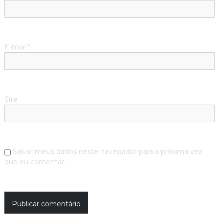
E-mail
*
Site
Salvar meus dados neste navegador para a próxima vez
que eu comentar.