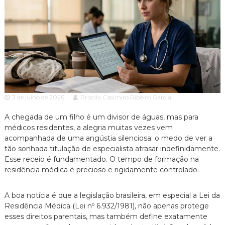
c
ã
o
i
P
a
a
A
u
l
d
o
v
e
o
s
p
c
e
3 de julho de 2026
Priscila Casimiro Ribeiro Garcia
a
c
c
i
A chegada de um filho é um divisor de águas,
mas para
a
médicos residentes,
a alegria muitas vezes vem
i
l
acompanhada de uma angústia silenciosa:
o medo de ver a
a
i
tão sonhada titulação de especialista atrasar indefinidamente.
z
Esse receio é fundamentado.
O tempo de formação na
a
residência médica é precioso e rigidamente controlado.
d
o
e
A boa notícia é que a legislação brasileira,
em especial a Lei da
m
Residência Médica (Lei nº 6.
932/1981),
não apenas protege
D
i
esses direitos parentais,
mas também define exatamente
r