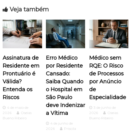
e
Veja também
g
a
ç
ã
Assinatura de
Erro Médico
Médico sem
o
Residente em
por Residente
RQE: O Risco
Prontuário é
Cansado:
de Processos
d
Válida?
Saiba Quando
por Anúncio
Entenda os
o Hospital em
de
e
Riscos
São Paulo
Especialidade
P
deve Indenizar
4 de maio de
3 de junho de
a Vítima
2026
Oseias
2026
Oseias
o
Bueno Ribeiro
Bueno Ribeiro
4 de junho de
2026
Priscila