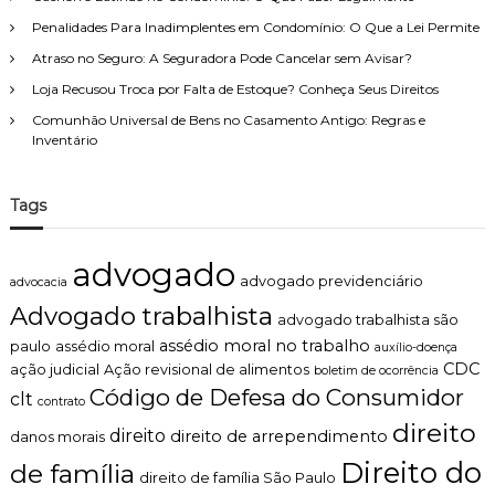
Penalidades Para Inadimplentes em Condomínio: O Que a Lei Permite
Atraso no Seguro: A Seguradora Pode Cancelar sem Avisar?
Loja Recusou Troca por Falta de Estoque? Conheça Seus Direitos
Comunhão Universal de Bens no Casamento Antigo: Regras e
Inventário
Tags
advogado
advogado previdenciário
advocacia
Advogado trabalhista
advogado trabalhista são
assédio moral no trabalho
paulo
assédio moral
auxílio-doença
CDC
ação judicial
Ação revisional de alimentos
boletim de ocorrência
Código de Defesa do Consumidor
clt
contrato
direito
direito
direito de arrependimento
danos morais
Direito do
de família
direito de família São Paulo