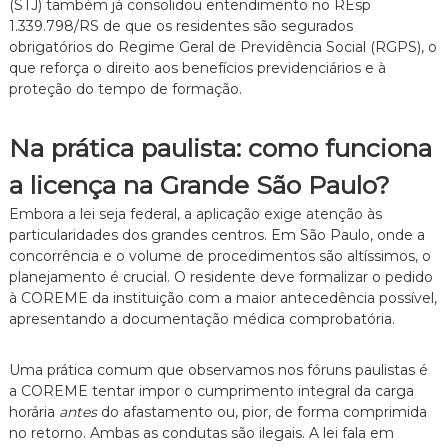
z
(STJ) também já consolidou entendimento no REsp
a
1.
339.
798/RS de que os residentes são segurados
d
obrigatórios do Regime Geral de Previdência Social (RGPS),
o
o
que reforça o direito aos benefícios previdenciários e à
.
proteção do tempo de formação.
Na prática paulista: como funciona
a licença na Grande São Paulo?
Embora a lei seja federal,
a aplicação exige atenção às
particularidades dos grandes centros.
Em São Paulo,
onde a
concorrência e o volume de procedimentos são altíssimos,
o
planejamento é crucial.
O residente deve formalizar o pedido
à COREME da instituição com a maior antecedência possível,
apresentando a documentação médica comprobatória.
Uma prática comum que observamos nos fóruns paulistas é
a COREME tentar impor o cumprimento integral da carga
horária
antes
do afastamento ou,
pior,
de forma comprimida
no retorno.
Ambas as condutas são ilegais.
A lei fala em