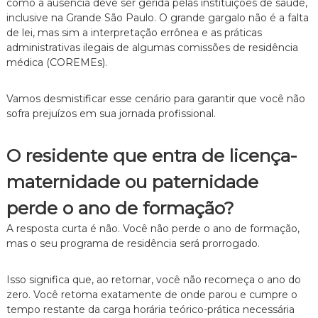
como a ausência deve ser gerida pelas instituições de saúde,
e
inclusive na Grande São Paulo.
O grande gargalo não é a falta
i
de lei,
mas sim a interpretação errônea e as práticas
t
administrativas ilegais de algumas comissões de residência
o
médica (COREMEs).
d
e
F
Vamos desmistificar esse cenário para garantir que você não
a
sofra prejuízos em sua jornada profissional.
m
í
l
O residente que entra de licença-
i
a
maternidade ou paternidade
,
c
o
perde o ano de formação?
m
A resposta curta é não.
Você não perde o ano de formação,
a
t
mas o seu programa de residência será prorrogado.
e
n
Isso significa que,
ao retornar,
você não recomeça o ano do
d
i
zero.
Você retoma exatamente de onde parou e cumpre o
m
tempo restante da carga horária teórico-prática necessária
e