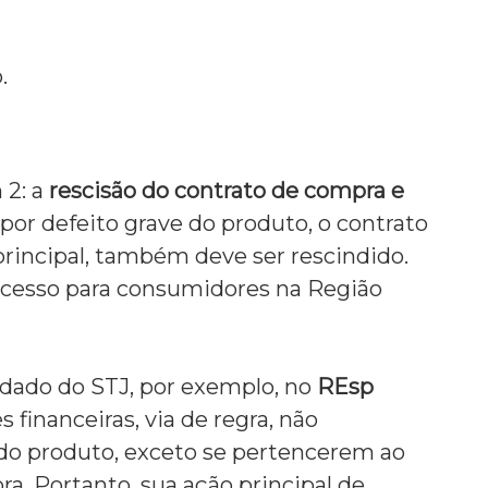
.
 2:
a
rescisão do contrato de compra e
por defeito grave do produto,
o contrato
rincipal,
também deve ser rescindido.
cesso para consumidores na Região
dado do STJ,
por exemplo,
no
REsp
s financeiras,
via de regra,
não
do produto,
exceto se pertencerem ao
ra.
Portanto,
sua ação principal de