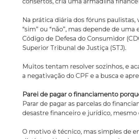
consertos,
cria uma armadilha financeir
a
d
o
Na prática diária dos fóruns paulistas,
v
e
“sim” ou “não”,
mas depende de uma est
m
Código de Defesa do Consumidor (CDC
D
i
Superior Tribunal de Justiça (STJ).
r
e
i
Muitos tentam resolver sozinhos,
e ac
t
a negativação do CPF e a busca e apre
o
d
e
Parei de pagar o financiamento porqu
F
Parar de pagar as parcelas do financi
a
m
desastre financeiro e jurídico,
mesmo qu
í
l
i
O motivo é técnico,
mas simples de e
a