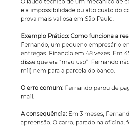
O laudo técnico de um mecânico de co
e a impossibilidade ou alto custo do 
prova mais valiosa em São Paulo.
Exemplo Prático: Como funciona a res
Fernando,
um pequeno empresário em
entregas.
Financio em 48 vezes.
Em 45
disse que era “mau uso”.
Fernando não 
mil) nem para a parcela do banco.
O erro comum:
Fernando parou de pagar
mail.
A consequência:
Em 3 meses,
Fernando
apreensão.
O carro,
parado na oficina,
f