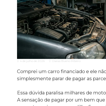
i
r
a
c
e
i
m
a
S
A
ã
d
o
P
v
a
o
u
c
l
a
o
c
e
4 de julho de 2026
Oseias Bueno Ribeiro
i
s
a
p
Comprei um carro financiado e ele não 
e
simplesmente parar de pagar as parce
c
i
a
Essa dúvida paralisa milhares de moto
l
A sensação de pagar por um bem que 
i
z