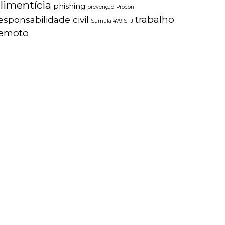
limentícia
phishing
prevenção
Procon
trabalho
esponsabilidade civil
Súmula 479 STJ
remoto