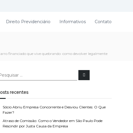
Direito Previdenciário
Informativos
Contato
arro financiado que vive quebrando: como devolver legalmente
P
e
s
q
u
osts recentes
i
s
a
r
Sócio Abriu Empresa Concorrente e Desviou Clientes: O Que
Fazer?
Atraso de Comissão: Como o Vendedor em São Paulo Pode
Rescindir por Justa Causa da Empresa