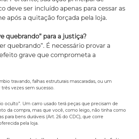
o deve ser incluído apenas para cessar as
e após a quitação forçada pela loja.
e quebrando” para a justiça?
ver quebrando”.
É necessário provar a
defeito grave que comprometa a
bio travando,
falhas estruturais mascaradas,
ou um
r três vezes sem sucesso.
o oculto”.
Um carro usado terá peças que precisam de
nto da compra,
mas que você,
como leigo,
não tinha como
as para bens duráveis (Art.
26 do CDC),
que corre
erecida pela loja.