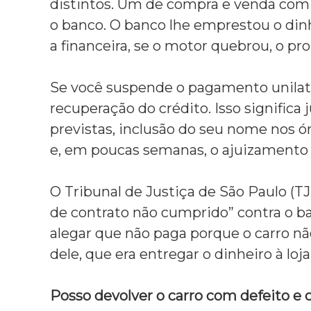
distintos.
Um de compra e venda com a
,
c
o banco.
O banco lhe emprestou o dinhei
o
a financeira,
se o motor quebrou,
o pro
m
a
t
Se você suspende o pagamento unilat
e
recuperação do crédito.
Isso significa 
n
d
previstas,
inclusão do seu nome nos ór
i
e,
em poucas semanas,
o ajuizamento 
m
e
n
O Tribunal de Justiça de São Paulo (T
t
de contrato não cumprido” contra o b
o
é
alegar que não paga porque o carro nã
t
dele,
que era entregar o dinheiro à loja
i
c
o
Posso devolver o carro com defeito e 
,