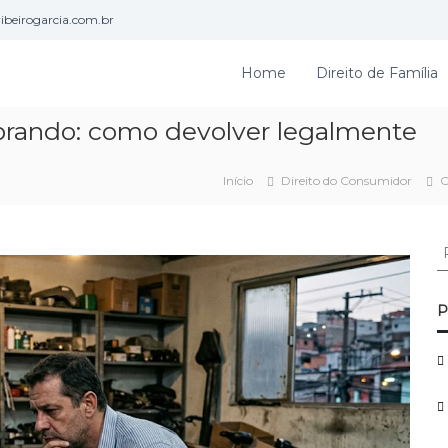
beirogarcia.com.br
Home
Direito de Família
ebrando: como devolver legalmente
Início
Direito do Consumidor
C
P
e
s
q
P
u
i
s
a
r
p