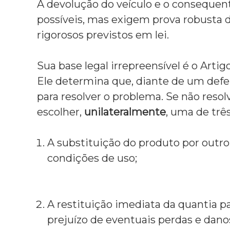
c
A devolução do veículo e o conseque
l
possíveis,
mas exigem prova robusta de
a
rigorosos previstos em lei.
r
o
e
Sua base legal irrepreensível é o Art
p
e
Ele determina que,
diante de um defeit
r
para resolver o problema.
Se não resolv
s
o
escolher,
unilateralmente
,
uma de três
n
a
A substituição do produto por outr
l
i
condições de uso;
z
a
d
o
A restituição imediata da quantia 
.
prejuízo de eventuais perdas e dano