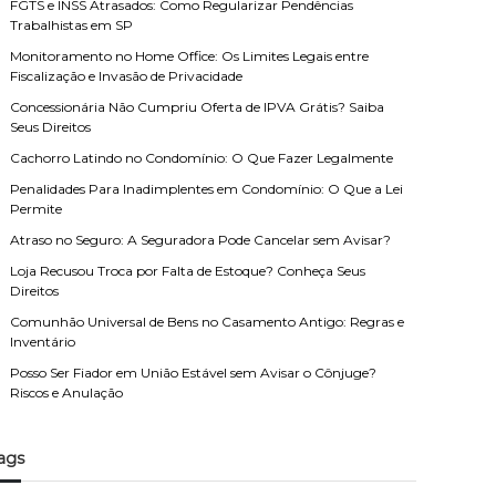
FGTS e INSS Atrasados: Como Regularizar Pendências
Trabalhistas em SP
Monitoramento no Home Office: Os Limites Legais entre
Fiscalização e Invasão de Privacidade
Concessionária Não Cumpriu Oferta de IPVA Grátis? Saiba
Seus Direitos
Cachorro Latindo no Condomínio: O Que Fazer Legalmente
Penalidades Para Inadimplentes em Condomínio: O Que a Lei
Permite
Atraso no Seguro: A Seguradora Pode Cancelar sem Avisar?
Loja Recusou Troca por Falta de Estoque? Conheça Seus
Direitos
Comunhão Universal de Bens no Casamento Antigo: Regras e
Inventário
Posso Ser Fiador em União Estável sem Avisar o Cônjuge?
Riscos e Anulação
ags