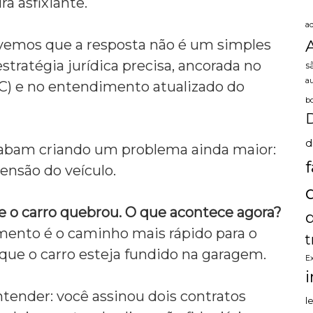
a asfixiante.
a
emos que a resposta não é um simples
ratégia jurídica precisa,
ancorada no
s
a
) e no entendimento atualizado do
b
d
abam criando um problema ainda maior:
ensão do veículo.
e o carro quebrou. O que acontece agora?
amento é o caminho mais rápido para o
t
e o carro esteja fundido na garagem.
E
ntender:
você assinou dois contratos
l