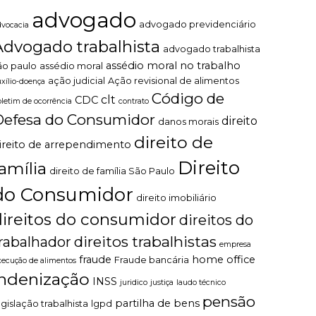
advogado
advogado previdenciário
dvocacia
Advogado trabalhista
advogado trabalhista
assédio moral no trabalho
ão paulo
assédio moral
ação judicial
Ação revisional de alimentos
uxílio-doença
Código de
clt
CDC
oletim de ocorrência
contrato
Defesa do Consumidor
direito
danos morais
direito de
ireito de arrependimento
Direito
família
direito de família São Paulo
do Consumidor
direito imobiliário
direitos do consumidor
direitos do
direitos trabalhistas
rabalhador
empresa
fraude
home office
Fraude bancária
xecução de alimentos
indenização
INSS
juridico
justiça
laudo técnico
pensão
partilha de bens
egislação trabalhista
lgpd