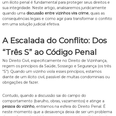
um ilícito penal é fundamental para proteger seus direitos e
e
sua integridade. Neste artigo, analisaremos juridicamente
i
quando uma
discussão entre vizinhos vira crime
, quais as
t
o
consequências legais e como agir para transformar o conflito
d
em uma solução judicial efetiva.
e
F
a
A Escalada do Conflito: Dos
m
í
“Três S” ao Código Penal
l
i
a
No Direito Civil, especificamente no Direito de Vizinhança,
,
regem os princípios da Saúde, Sossego e Segurança (os três
c
“S”). Quando um vizinho viola esses princípios, estamos
o
diante de um ilícito civil, passível de multas condominiais ou
m
obrigações de fazer.
a
t
e
Contudo, quando a discussão sai do campo do
n
comportamento (barulho, obras, vazamentos) e atinge a
d
pessoa do vizinho
, entramos na esfera do Direito Penal. É
i
m
neste momento que a desavença deixa de ser um problema
e