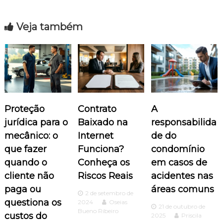
e
Veja também
g
a
ç
ã
Proteção
Contrato
A
o
jurídica para o
Baixado na
responsabilida
mecânico: o
Internet
de do
d
que fazer
Funciona?
condomínio
quando o
Conheça os
em casos de
e
cliente não
Riscos Reais
acidentes nas
P
paga ou
áreas comuns
2 de setembro de
questiona os
2024
Oseias
o
21 de outubro de
Bueno Ribeiro
custos do
2025
Priscila