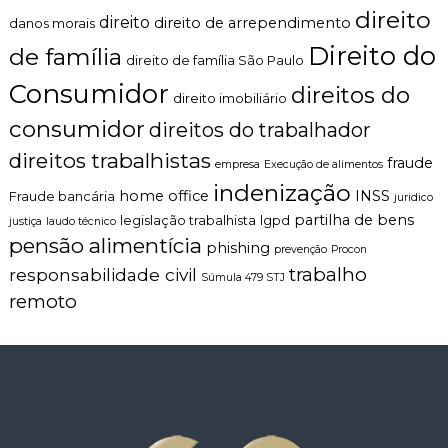
direito
direito
direito de arrependimento
danos morais
Direito do
de família
direito de família São Paulo
Consumidor
direitos do
direito imobiliário
consumidor
direitos do trabalhador
direitos trabalhistas
fraude
empresa
Execução de alimentos
indenização
home office
INSS
Fraude bancária
juridico
partilha de bens
legislação trabalhista
lgpd
justiça
laudo técnico
pensão alimentícia
phishing
prevenção
Procon
trabalho
responsabilidade civil
Súmula 479 STJ
remoto