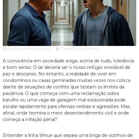
c
ã
o
i
P
a
a
A
u
l
d
o
v
e
21 de novembro de 2025
Oseias Bueno Ribeiro
o
s
p
c
e
A convivência em sociedade exige, acima de tudo, tolerância
a
c
e bom senso. O lar deveria ser o nosso refúgio inviolável de
c
i
paz e descanso. No entanto, a realidade de viver em
a
i
condomínios ou casas geminadas muitas vezes nos coloca
l
a
diante de situações de conflito que testam os limites da
i
paciência. O que começa com uma reclamação sobre
z
a
barulho ou uma vaga de garagem mal estacionada pode
d
escalar rapidamente para ofensas verbais e agressões. Mas,
o
afinal, onde termina o mero desentendimento civil e onde
e
começa a infração penal?
m
D
i
Entender a linha tênue que separa uma briga de vizinhos de
r