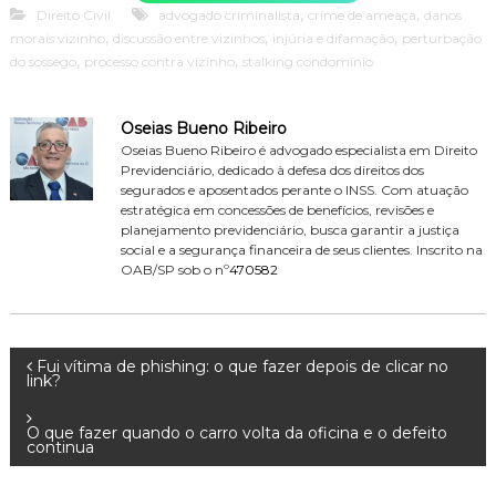
,
,
Direito Civil
advogado criminalista
crime de ameaça
danos
,
,
,
morais vizinho
discussão entre vizinhos
injúria e difamação
perturbação
,
,
do sossego
processo contra vizinho
stalking condomínio
Oseias Bueno Ribeiro
Oseias Bueno Ribeiro é advogado especialista em Direito
Previdenciário, dedicado à defesa dos direitos dos
segurados e aposentados perante o INSS. Com atuação
estratégica em concessões de benefícios, revisões e
planejamento previdenciário, busca garantir a justiça
social e a segurança financeira de seus clientes. Inscrito na
OAB/SP sob o nº
470582
N
Fui vítima de phishing: o que fazer depois de clicar no
link?
a
O que fazer quando o carro volta da oficina e o defeito
continua
v