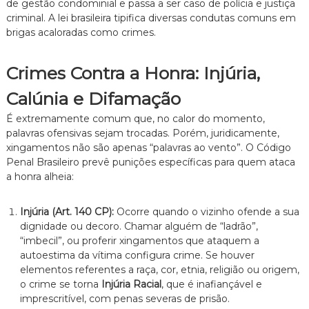
de gestão condominial e passa a ser caso de polícia e justiça
n
criminal. A lei brasileira tipifica diversas condutas comuns em
t
brigas acaloradas como crimes.
o
é
t
Crimes Contra a Honra: Injúria,
i
c
Calúnia e Difamação
o
,
É extremamente comum que, no calor do momento,
c
palavras ofensivas sejam trocadas. Porém, juridicamente,
l
xingamentos não são apenas “palavras ao vento”. O Código
a
r
Penal Brasileiro prevê punições específicas para quem ataca
o
a honra alheia:
e
p
e
Injúria (Art. 140 CP):
Ocorre quando o vizinho ofende a sua
r
dignidade ou decoro. Chamar alguém de “ladrão”,
s
“imbecil”, ou proferir xingamentos que ataquem a
o
autoestima da vítima configura crime. Se houver
n
elementos referentes a raça, cor, etnia, religião ou origem,
a
o crime se torna
Injúria Racial
, que é inafiançável e
l
i
imprescritível, com penas severas de prisão.