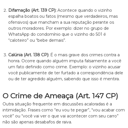
z
a
Difamação (Art. 139 CP):
Acontece quando o vizinho
d
o
espalha boatos ou fatos (mesmo que verdadeiros, mas
.
ofensivos) que mancham a sua reputação perante os
outros moradores. Por exemplo: dizer no grupo de
WhatsApp do condomínio que o vizinho do 501 é
“caloteiro” ou “bebe demais”.
Calúnia (Art. 138 CP):
É o mais grave dos crimes contra a
honra. Ocorre quando alguém imputa falsamente a você
um fato definido como crime. Exemplo: o vizinho acusar
você publicamente de ter furtado a correspondência dele
ou de ter agredido alguém, sabendo que isso é mentira.
O Crime de Ameaça (Art. 147 CP)
Outra situação frequente em discussões acaloradas é a
intimidação. Frases como “eu vou te pegar”, “vou acabar com
você” ou “você vai ver o que vai acontecer com seu carro”
não são apenas desabafos de raiva.