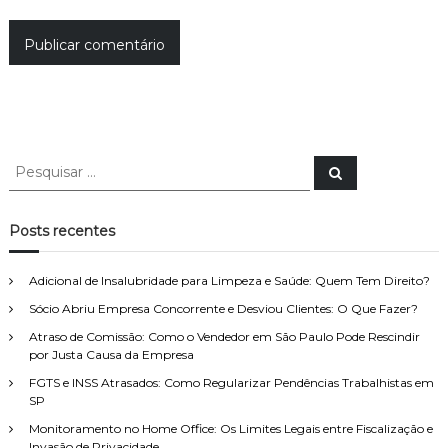
P
P
e
e
s
s
q
u
q
Posts recentes
i
u
s
a
i
r
Adicional de Insalubridade para Limpeza e Saúde: Quem Tem Direito?
s
Sócio Abriu Empresa Concorrente e Desviou Clientes: O Que Fazer?
a
r
Atraso de Comissão: Como o Vendedor em São Paulo Pode Rescindir
p
por Justa Causa da Empresa
o
FGTS e INSS Atrasados: Como Regularizar Pendências Trabalhistas em
r
SP
:
Monitoramento no Home Office: Os Limites Legais entre Fiscalização e
Invasão de Privacidade