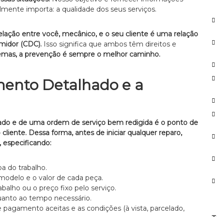
r
almente importa: a qualidade dos seus serviços.
p
o
r
lação entre você, mecânico, e o seu cliente é uma relação
:
midor (CDC).
Isso significa que ambos têm direitos e
blemas, a prevenção é sempre o melhor caminho.
mento Detalhado e a
ado e de uma ordem de serviço bem redigida é o ponto de
cliente.
Dessa forma, antes de iniciar qualquer reparo,
 especificando:
a do trabalho.
modelo e o valor de cada peça.
abalho ou o preço fixo pelo serviço.
quanto ao tempo necessário.
pagamento aceitas e as condições (à vista, parcelado,