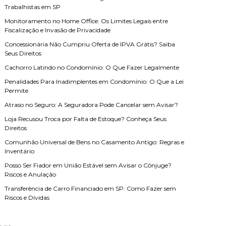
Trabalhistas em SP
Monitoramento no Home Office: Os Limites Legais entre
Fiscalização e Invasão de Privacidade
Concessionária Não Cumpriu Oferta de IPVA Grátis? Saiba
Seus Direitos
Cachorro Latindo no Condomínio: O Que Fazer Legalmente
Penalidades Para Inadimplentes em Condomínio: O Que a Lei
Permite
Atraso no Seguro: A Seguradora Pode Cancelar sem Avisar?
Loja Recusou Troca por Falta de Estoque? Conheça Seus
Direitos
Comunhão Universal de Bens no Casamento Antigo: Regras e
Inventário
Posso Ser Fiador em União Estável sem Avisar o Cônjuge?
Riscos e Anulação
Transferência de Carro Financiado em SP: Como Fazer sem
Riscos e Dívidas