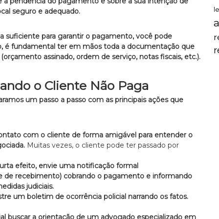
re a pendência do pagamento e sobre a sua intenção de
l
ocal seguro e adequado.
a
a suficiente para garantir o pagamento, você pode
r
so, é fundamental ter em mãos toda a documentação que
(orçamento assinado, ordem de serviço, notas fiscais, etc.).
uando o Cliente Não Paga
eparamos um passo a passo com as principais ações que
contato com o cliente de forma amigável para entender o
ociada.
Muitas vezes, o cliente pode ter passado por
rta efeito, envie uma notificação formal
te de recebimento) cobrando o pagamento e informando
edidas judiciais.
istre um boletim de ocorrência policial narrando os fatos.
al buscar a orientação de um advogado especializado em