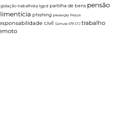
pensão
partilha de bens
egislação trabalhista
lgpd
limentícia
phishing
prevenção
Procon
trabalho
esponsabilidade civil
Súmula 479 STJ
remoto