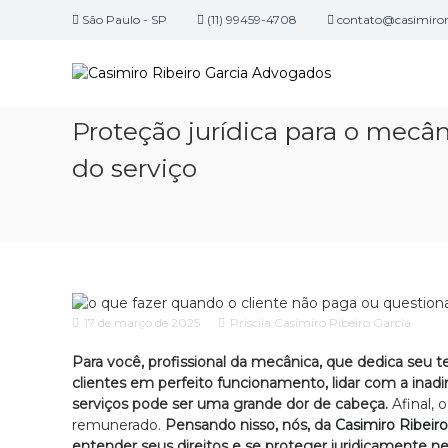
P
São Paulo - SP
(11) 99459-4708
contato@casimirori
u
C
l
E
a
a
s
r
c
s
p
r
i
Proteção jurídica para o mecân
a
i
m
r
t
do serviço
i
a
ó
r
o
r
o
c
i
o
R
o
n
d
i
t
e
b
e
a
e
17 de março de 2025
Priscila Casimiro Ribeiro Garcia
ú
d
i
d
v
r
Para você, profissional da mecânica, que dedica seu
o
o
clientes em perfeito funcionamento, lidar com a ina
o
c
serviços pode ser uma grande dor de cabeça.
Afinal, 
G
a
remunerado.
Pensando nisso, nós, da
Casimiro Ribeiro
c
a
entender seus direitos e se proteger juridicamente ne