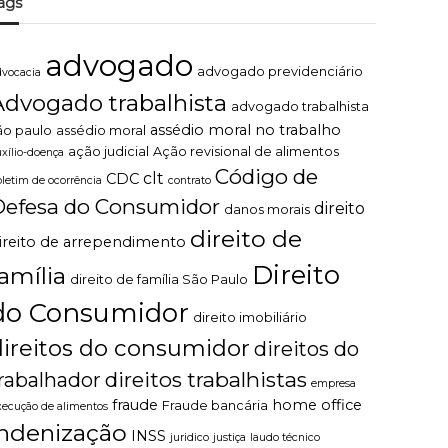
ags
advogado
advogado previdenciário
dvocacia
Advogado trabalhista
advogado trabalhista
assédio moral no trabalho
ão paulo
assédio moral
ação judicial
Ação revisional de alimentos
uxílio-doença
Código de
clt
CDC
oletim de ocorrência
contrato
Defesa do Consumidor
direito
danos morais
direito de
ireito de arrependimento
Direito
família
direito de família São Paulo
do Consumidor
direito imobiliário
direitos do consumidor
direitos do
direitos trabalhistas
rabalhador
empresa
fraude
home office
Fraude bancária
xecução de alimentos
indenização
INSS
juridico
justiça
laudo técnico