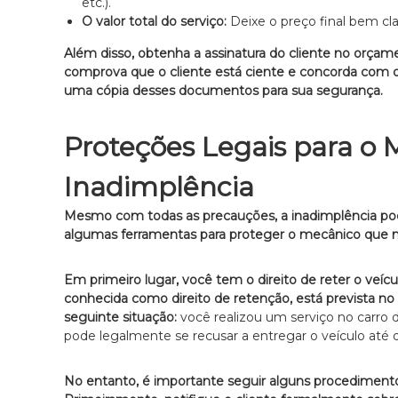
etc.).
a
O valor total do serviço:
Deixe o preço final bem cl
d
o
Além disso, obtenha a assinatura do cliente no orçam
e
comprova que o cliente está ciente e concorda com o
m
uma cópia desses documentos para sua segurança.
D
i
Proteções Legais para o
r
e
Inadimplência
i
t
Mesmo com todas as precauções, a inadimplência po
o
algumas ferramentas para proteger o mecânico que nã
d
e
F
Em primeiro lugar, você tem o direito de reter o veí
a
conhecida como direito de retenção, está prevista no 
m
seguinte situação:
você realizou um serviço no carro d
í
pode legalmente se recusar a entregar o veículo até qu
l
i
No entanto, é importante seguir alguns procedimentos
a