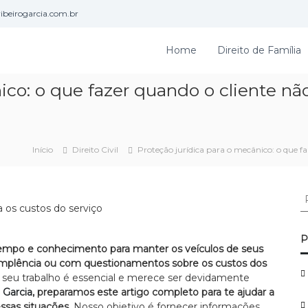
beirogarcia.com.br
Home
Direito de Família
ico: o que fazer quando o cliente nã
Início
Direito Civil
Proteção jurídica para o mecânico: o que fa
P
e
s
q
P
 tempo e conhecimento para manter os veículos de seus
u
dimplência ou com questionamentos sobre os custos dos
i
o seu trabalho é essencial e merece ser devidamente
s
 Garcia
, preparamos este artigo completo para te ajudar a
a
ssas situações.
Nosso objetivo é fornecer informações