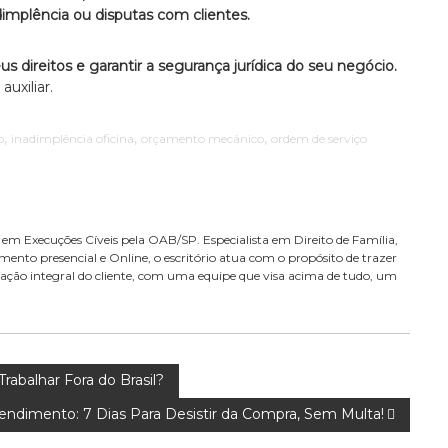
implência ou disputas com clientes.
s direitos e garantir a segurança jurídica do seu negócio.
uxiliar.
,
,
,
o
inadimplência oficina
orçamento mecânico
ordem de serviço
m Execuções Cíveis pela OAB/SP. Especialista em Direito de Família,
ento presencial e Online, o escritório atua com o propósito de trazer
sfação integral do cliente, com uma equipe que visa acima de tudo, um
abalhar Fora do Brasil?
pendimento: 7 Dias Para Desistir da Compra, Sem Multa!