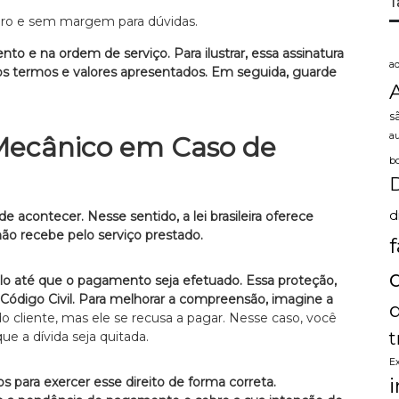
T
aro e sem margem para dúvidas.
ento e na ordem de serviço.
Para ilustrar, essa assinatura
a
s termos e valores apresentados.
Em seguida, guarde
s
a
 Mecânico em Caso de
b
d
de acontecer.
Nesse sentido, a lei brasileira oferece
o recebe pelo serviço prestado.
culo até que o pagamento seja efetuado.
Essa proteção,
Código Civil.
Para melhorar a compreensão, imagine a
o cliente, mas ele se recusa a pagar. Nesse caso, você
t
e a dívida seja quitada.
E
 para exercer esse direito de forma correta.