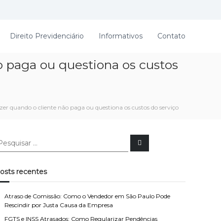
Direito Previdenciário
Informativos
Contato
o paga ou questiona os custos
zer quando o cliente não paga ou questiona os custos do serviço
P
e
s
q
u
osts recentes
i
s
a
r
Atraso de Comissão: Como o Vendedor em São Paulo Pode
Rescindir por Justa Causa da Empresa
FGTS e INSS Atrasados: Como Regularizar Pendências