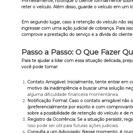
Primeiramente, notifique o cliente formalmente sob
,
reter o veículo.
Além disso, guarde o veículo em um l
c
o
m
Em segundo lugar, caso a retenção do veículo não sej
a
ingressar com uma ação judicial de cobrança.
Para is
t
comprove a prestação do serviço e a dívida do cliente 
e
n
Passo a Passo: O Que Fazer Q
d
i
Para te ajudar a lidar com essa situação delicada, pr
m
você pode tomar:
e
n
Contato Amigável:
Inicialmente, tente entrar em 
t
motivo da inadimplência e buscar uma solução neg
o
alguma dificuldade financeira momentânea.
é
Notificação Formal:
Caso o contato amigável não su
t
(preferencialmente por escrito e com comprovan
i
sobre a possibilidade de retenção do veículo e de m
c
Registro da Ocorrência:
Se a situação persistir, reg
o
Isso pode ser útil para futuras ações judiciais.
,
Consulta a um Advogado:
Nesse momento, é cruci