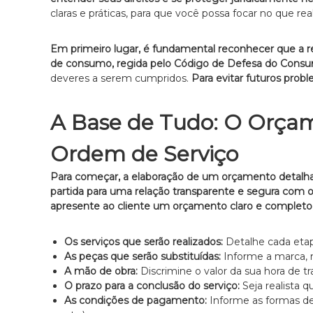
i
r
claras e práticas, para que você possa focar no que re
a
c
e
i
m
Em primeiro lugar, é fundamental reconhecer que a re
a
S
de consumo, regida pelo Código de Defesa do Consu
A
ã
deveres a serem cumpridos.
Para evitar futuros pro
d
o
P
v
A Base de Tudo: O Orça
a
o
u
c
Ordem de Serviço
l
a
o
c
Para começar, a elaboração de um orçamento detalh
e
i
partida para uma relação transparente e segura com o 
s
apresente ao cliente um orçamento claro e completo,
a
p
e
c
Os serviços que serão realizados:
Detalhe cada etap
i
As peças que serão substituídas:
Informe a marca, 
a
A mão de obra:
Discrimine o valor da sua hora de tr
l
O prazo para a conclusão do serviço:
Seja realista 
i
As condições de pagamento:
Informe as formas de 
z