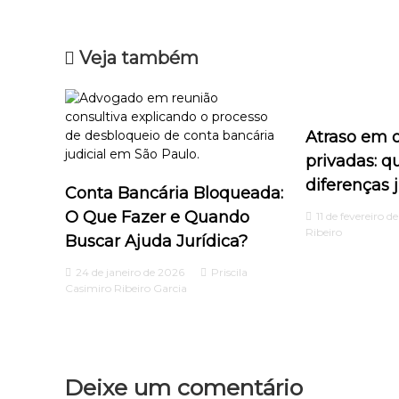
v
Veja também
e
g
Atraso em o
a
privadas: q
ç
diferenças 
Conta Bancária Bloqueada:
O Que Fazer e Quando
ã
11 de fevereiro d
Ribeiro
Buscar Ajuda Jurídica?
o
24 de janeiro de 2026
Priscila
Casimiro Ribeiro Garcia
d
e
P
Deixe um comentário