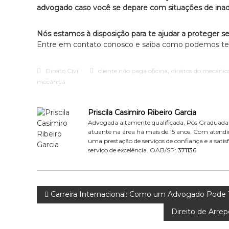
advogado
caso você se depare com situações de inad
Nós estamos à disposição para te ajudar a proteger seu
Entre em contato conosco
e saiba como podemos te a
,
Direito Civil
cliente não paga oficina
direitos do mecânic
mecânica
Priscila Casimiro Ribeiro Garcia
Advogada altamente qualificada, Pós Graduada e
atuante na área há mais de 15 anos. Com atendim
uma prestação de serviços de confiança e a sati
serviço de excelência. OAB/SP:
371136
N
Carreira Internacional: Como um Advogado Pode Tr
Direito de Arre
a