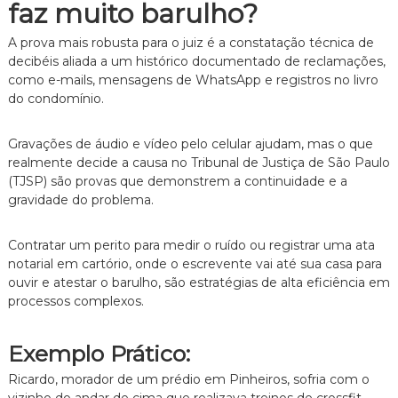
z
faz muito barulho?
a
d
A prova mais robusta para o juiz é a constatação técnica de
o
decibéis aliada a um histórico documentado de reclamações,
.
como e-mails, mensagens de WhatsApp e registros no livro
do condomínio.
Gravações de áudio e vídeo pelo celular ajudam, mas o que
realmente decide a causa no Tribunal de Justiça de São Paulo
(TJSP) são provas que demonstrem a continuidade e a
gravidade do problema.
Contratar um perito para medir o ruído ou registrar uma ata
notarial em cartório, onde o escrevente vai até sua casa para
ouvir e atestar o barulho, são estratégias de alta eficiência em
processos complexos.
Exemplo Prático:
Ricardo, morador de um prédio em Pinheiros, sofria com o
vizinho do andar de cima que realizava treinos de crossfit