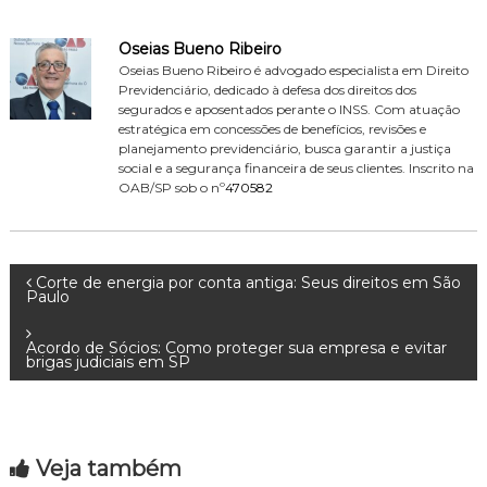
Oseias Bueno Ribeiro
Oseias Bueno Ribeiro é advogado especialista em Direito
Previdenciário, dedicado à defesa dos direitos dos
segurados e aposentados perante o INSS. Com atuação
estratégica em concessões de benefícios, revisões e
planejamento previdenciário, busca garantir a justiça
social e a segurança financeira de seus clientes. Inscrito na
OAB/SP sob o nº
470582
N
Corte de energia por conta antiga: Seus direitos em São
Paulo
a
Acordo de Sócios: Como proteger sua empresa e evitar
brigas judiciais em SP
v
e
Veja também
g