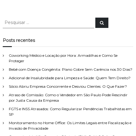
P
P
e
e
s
s
q
u
q
Posts recentes
i
u
s
a
i
r
Coworking Médico e Locação por Hora: Armadilhas e Como Se
s
Proteger
a
Bebê com Doença Congênita: Plano Cobre Sem Carência nos 30 Dias?
r
p
Adicional de Insalubridade para Limpeza e Saúde: Quem Tem Direito?
o
Sócio Abriu Empresa Concorrente e Desviou Clientes: O Que Fazer?
r
Atraso de Comissão: Como o Vendedor em São Paulo Pode Rescindir
:
por Justa Causa da Empresa
FGTS e INSS Atrasados: Como Regularizar Pendências Trabalhistas em
SP
Monitoramento no Home Office: Os Limites Legais entre Fiscalização e
Invasão de Privacidade