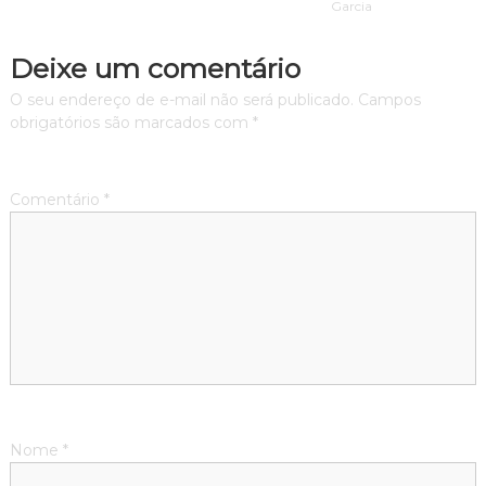
Garcia
Deixe um comentário
O seu endereço de e-mail não será publicado.
Campos
obrigatórios são marcados com
*
Comentário
*
Nome
*