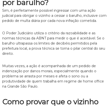
por barulho?
n
t
Sim, é perfeitamente possível ingressar com uma ação
o
judicial para obrigar o vizinho a cessar o barulho, inclusive com
é
pedido de multa diária por cada nova infração cometida.
t
i
c
O Poder Judiciário utiliza o critério da razoabilidade e as
o
normas técnicas da ABNT para medir o que é aceitável. Se o
,
barulho ultrapassa os limites de decibéis permitidos pela
c
l
prefeitura local, a prova técnica se torna o pilar central do seu
a
direito.
r
o
e
Muitas vezes, a ação é acompanhada de um pedido de
p
indenização por danos morais, especialmente quando o
e
problema se arrasta por meses e afeta o sono ou a
r
produtividade de quem trabalha em regime de home office
s
na Grande São Paulo.
o
n
a
Como provar que o vizinho
l
i