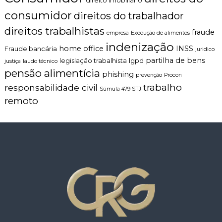
direito imobiliário
consumidor
direitos do trabalhador
direitos trabalhistas
fraude
empresa
Execução de alimentos
indenização
home office
INSS
Fraude bancária
juridico
partilha de bens
legislação trabalhista
lgpd
justiça
laudo técnico
pensão alimentícia
phishing
prevenção
Procon
trabalho
responsabilidade civil
Súmula 479 STJ
remoto