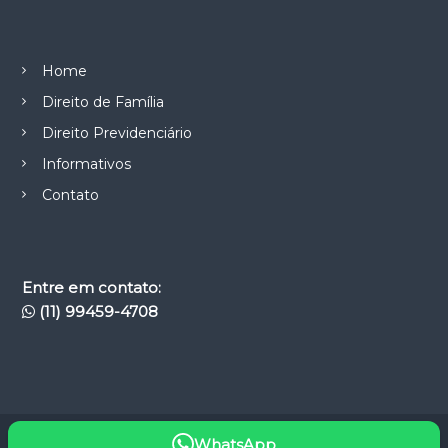
Home
Direito de Família
Direito Previdenciário
Informativos
Contato
Entre em contato:
(11) 99459-4708
WhatsApp
Copyright © 2026
Casimiro Ribeiro Garcia Advocacia