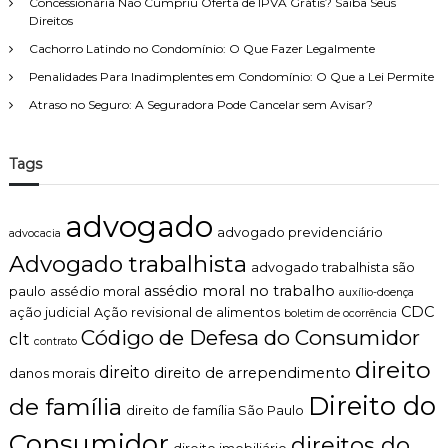
Concessionária Não Cumpriu Oferta de IPVA Grátis? Saiba Seus
Direitos
Cachorro Latindo no Condomínio: O Que Fazer Legalmente
Penalidades Para Inadimplentes em Condomínio: O Que a Lei Permite
Atraso no Seguro: A Seguradora Pode Cancelar sem Avisar?
Tags
advogado
advogado previdenciário
advocacia
Advogado trabalhista
advogado trabalhista são
assédio moral no trabalho
paulo
assédio moral
auxílio-doença
CDC
ação judicial
Ação revisional de alimentos
boletim de ocorrência
Código de Defesa do Consumidor
clt
contrato
direito
direito
direito de arrependimento
danos morais
Direito do
de família
direito de família São Paulo
Consumidor
direitos do