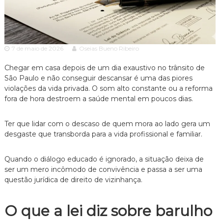
c
ã
o
i
P
a
a
A
u
7 de maio de 2026
Oseias Bueno Ribeiro
l
d
o
v
Chegar em casa depois de um dia exaustivo no trânsito de
e
o
s
São Paulo e não conseguir descansar é uma das piores
p
violações da vida privada. O som alto constante ou a reforma
c
e
fora de hora destroem a saúde mental em poucos dias.
a
c
c
i
a
Ter que lidar com o descaso de quem mora ao lado gera um
i
l
desgaste que transborda para a vida profissional e familiar.
a
i
z
a
Quando o diálogo educado é ignorado, a situação deixa de
d
ser um mero incômodo de convivência e passa a ser uma
o
questão jurídica de direito de vizinhança.
e
m
D
O que a lei diz sobre barulho
i
r