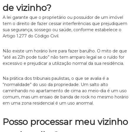
e
de vizinho?
i
t
A lei garante que o proprietário ou possuidor de um imóvel
o
tem o direito de fazer cessar interferências que prejudiquem
d
sua segurança, sossego ou saúde, conforme estabelece o
e
Artigo 1.277 do Código Civil.
F
a
m
Não existe um horário livre para fazer barulho. O mito de que
í
“até as 22h pode tudo” não tem amparo legal se o ruído for
l
i
excessivo e prejudicar a utilização normal da sua residência.
a
,
Na prática dos tribunais paulistas, o que se avalia é a
c
o
“normalidade” do uso da propriedade. Um salto alto
m
caminhando no apartamento de cima ao meio-dia é um uso
a
comum, mas um ensaio de banda de rock no mesmo horário
t
em uma zona residencial é um uso anormal.
e
n
d
Posso processar meu vizinho
i
m
e