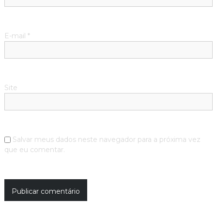
E-mail
*
Site
Salvar meus dados neste navegador para a próxima vez
que eu comentar.