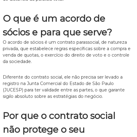
e
i
O que é um acordo de
t
o
d
sócios e para que serve?
e
F
O acordo de sócios é um contrato parassocial, de natureza
a
privada, que estabelece regras específicas sobre a compra e
m
í
venda de quotas, o exercício do direito de voto e o controle
l
da sociedade.
i
a
,
Diferente do contrato social, ele não precisa ser levado a
c
registro na Junta Comercial do Estado de São Paulo
o
(JUCESP) para ter validade entre as partes, o que garante
m
sigilo absoluto sobre as estratégias do negócio.
a
t
e
Por que o contrato social
n
d
i
não protege o seu
m
e