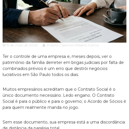
c
ã
o
i
P
a
a
A
u
l
d
o
v
e
8 de maio de 2026
Priscila Casimiro Ribeiro Garcia
o
s
p
c
e
Ter o controle de uma empresa e, meses depois, ver o
a
c
patrimônio da família derreter em brigas judiciais por falta de
c
i
combinados prévios é um erro que destrói negócios
a
i
lucrativos em São Paulo todos os dias.
l
a
i
z
Muitos empresários acreditam que o Contrato Social é o
a
único documento necessário. Ledo engano. O Contrato
d
Social é para o público e para o governo; o Acordo de Sócios é
o
para quem realmente manda no jogo.
e
m
D
Sem esse documento, sua empresa está a uma discordância
i
de distância da paralisia total.
r