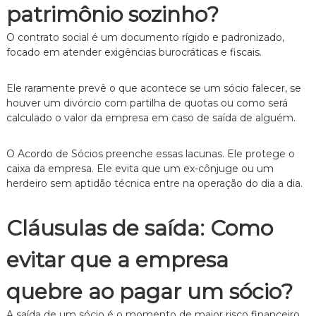
patrimônio sozinho?
n
t
O contrato social é um documento rígido e padronizado,
o
é
focado em atender exigências burocráticas e fiscais.
t
i
Ele raramente prevê o que acontece se um sócio falecer, se
c
o
houver um divórcio com partilha de quotas ou como será
,
calculado o valor da empresa em caso de saída de alguém.
c
l
a
O Acordo de Sócios preenche essas lacunas. Ele protege o
r
caixa da empresa. Ele evita que um ex-cônjuge ou um
o
herdeiro sem aptidão técnica entre na operação do dia a dia.
e
p
e
Cláusulas de saída: Como
r
s
evitar que a empresa
o
n
a
quebre ao pagar um sócio?
l
i
A saída de um sócio é o momento de maior risco financeiro