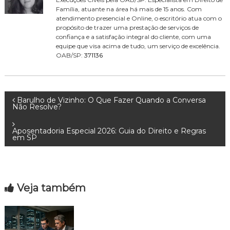
Família, atuante na área há mais de 15 anos. Com
atendimento presencial e Online, o escritório atua com o
propósito de trazer uma prestação de serviços de
confiança e a satisfação integral do cliente, com uma
equipe que visa acima de tudo, um serviço de excelência.
OAB/SP:
371136
N
Barulho de Vizinho: O Que Fazer Quando a Conversa
Não Resolve?
a
Aposentadoria Especial 2026: Guia do Direito e Regras
em SP
v
e
Veja também
g
a