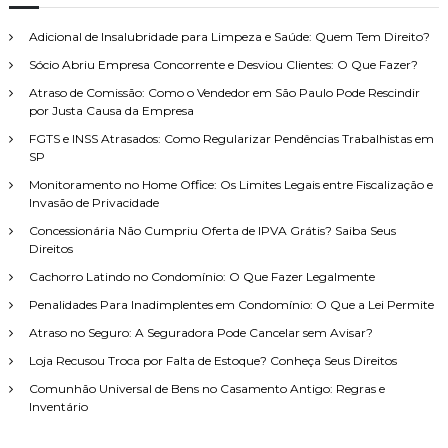
u
s
a
i
r
Adicional de Insalubridade para Limpeza e Saúde: Quem Tem Direito?
s
Sócio Abriu Empresa Concorrente e Desviou Clientes: O Que Fazer?
a
r
Atraso de Comissão: Como o Vendedor em São Paulo Pode Rescindir
p
por Justa Causa da Empresa
o
FGTS e INSS Atrasados: Como Regularizar Pendências Trabalhistas em
r
SP
:
Monitoramento no Home Office: Os Limites Legais entre Fiscalização e
Invasão de Privacidade
Concessionária Não Cumpriu Oferta de IPVA Grátis? Saiba Seus
Direitos
Cachorro Latindo no Condomínio: O Que Fazer Legalmente
Penalidades Para Inadimplentes em Condomínio: O Que a Lei Permite
Atraso no Seguro: A Seguradora Pode Cancelar sem Avisar?
Loja Recusou Troca por Falta de Estoque? Conheça Seus Direitos
Comunhão Universal de Bens no Casamento Antigo: Regras e
Inventário