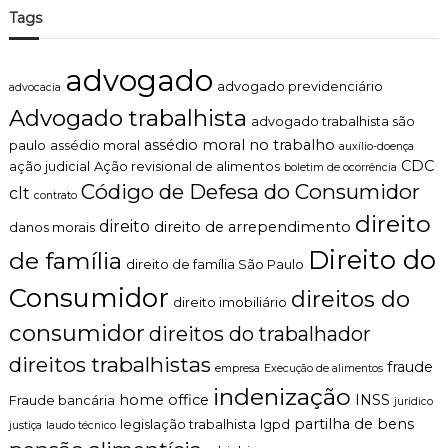
Tags
advogado
advogado previdenciário
advocacia
Advogado trabalhista
advogado trabalhista são
assédio moral no trabalho
paulo
assédio moral
auxílio-doença
CDC
ação judicial
Ação revisional de alimentos
boletim de ocorrência
Código de Defesa do Consumidor
clt
contrato
direito
direito
direito de arrependimento
danos morais
Direito do
de família
direito de família São Paulo
Consumidor
direitos do
direito imobiliário
consumidor
direitos do trabalhador
direitos trabalhistas
fraude
empresa
Execução de alimentos
indenização
home office
INSS
Fraude bancária
juridico
partilha de bens
legislação trabalhista
lgpd
justiça
laudo técnico