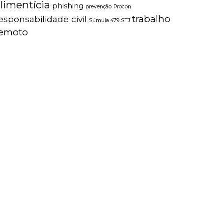
limentícia
phishing
prevenção
Procon
trabalho
esponsabilidade civil
Súmula 479 STJ
remoto