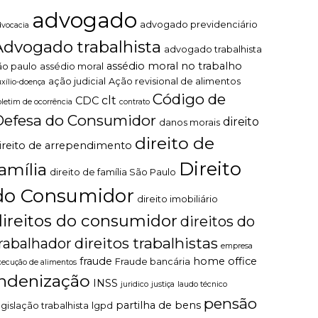
advogado
advogado previdenciário
dvocacia
Advogado trabalhista
advogado trabalhista
assédio moral no trabalho
ão paulo
assédio moral
ação judicial
Ação revisional de alimentos
uxílio-doença
Código de
clt
CDC
oletim de ocorrência
contrato
Defesa do Consumidor
direito
danos morais
direito de
ireito de arrependimento
Direito
família
direito de família São Paulo
do Consumidor
direito imobiliário
direitos do consumidor
direitos do
direitos trabalhistas
rabalhador
empresa
fraude
home office
Fraude bancária
xecução de alimentos
indenização
INSS
juridico
justiça
laudo técnico
pensão
partilha de bens
egislação trabalhista
lgpd