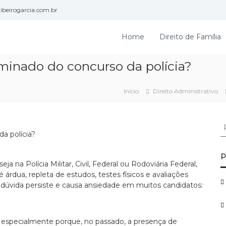
beirogarcia.com.br
Home
Direito de Família
minado do concurso da polícia?
Início
Direito Administrativo
P
e
s
q
P
a na Polícia Militar, Civil, Federal ou Rodoviária Federal,
u
 árdua, repleta de estudos, testes físicos e avaliações
i
 dúvida persiste e causa ansiedade em muitos candidatos:
s
a
r
p
 especialmente porque, no passado, a presença de