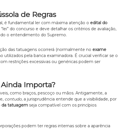
ússola de Regras
al, é fundamental ler com máxima atenção o
edital do
“lei” do concurso e deve detalhar os critérios de avaliação,
tando o entendimento do Supremo.
liação das tatuagens ocorrerá (normalmente no
exame
rão utilizados pela banca examinadora. É crucial verificar se o
is com restrições excessivas ou genéricas podem ser
 Ainda Importa?
íveis, como braços, pescoço ou mãos. Antigamente, a
je,
contudo
, a jurisprudência entende que a visibilidade, por
 da tatuagem
seja compatível com os princípios
porações podem ter regras internas sobre a aparência