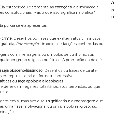
a
”. Ela estabeleceu claramente as
exceções
: a eliminação é
r
s constitucionais. Mas o que isso significa na prática?
 polícia se ela apresentar:
o crime:
Desenhos ou frases que exaltem atos criminosos,
gratuita.
Por exemplo
, símbolos de facções conhecidas ou
gens com mensagens ou símbolos de cunho racista,
alquer grupo religioso ou étnico. A promoção do ódio é
seja obsceno/libidinoso:
Desenhos ou frases de caráter
em repulsa social de forma incontestável.
ticas ou faça apologia a ideologias
efendam regimes totalitários, atos terroristas, ou que
eito.
tuagem em si, mas sim o seu
significado e a mensagem
que
r, uma frase motivacional ou um símbolo religioso,
por
iminação.