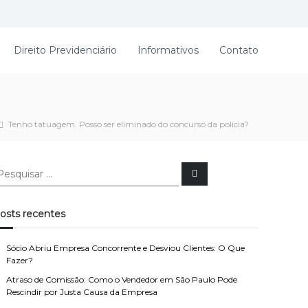
Direito Previdenciário
Informativos
Contato
Tenho tatuagem. Posso ser eliminado do concurso da polícia?
P
e
s
q
u
osts recentes
i
s
a
r
Sócio Abriu Empresa Concorrente e Desviou Clientes: O Que
Fazer?
Atraso de Comissão: Como o Vendedor em São Paulo Pode
Rescindir por Justa Causa da Empresa