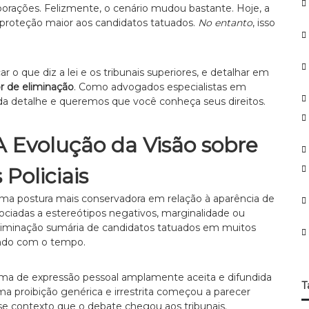
o
porações. Felizmente, o cenário mudou bastante. Hoje, a
r
a proteção maior aos candidatos tatuados.
No entanto
, isso
:
r o que diz a lei e os tribunais superiores, e detalhar em
r de eliminação
. Como advogados especialistas em
da detalhe e queremos que você conheça seus direitos.
A Evolução da Visão sobre
Policiais
ma postura mais conservadora em relação à aparência de
iadas a estereótipos negativos, marginalidade ou
eliminação sumária de candidatos tatuados em muitos
cando com o tempo.
ma de expressão pessoal amplamente aceita e difundida
T
ma proibição genérica e irrestrita começou a parecer
se contexto que o debate chegou aos tribunais.