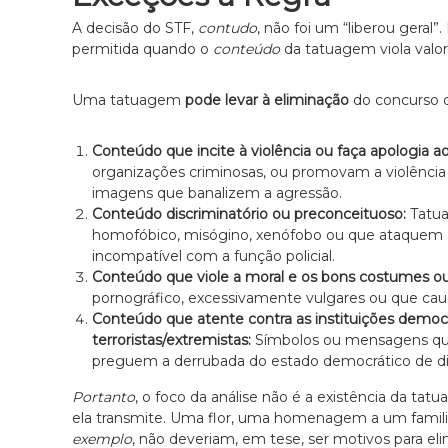
,
A decisão do STF,
contudo
, não foi um “liberou geral
c
permitida quando o
conteúdo
da tatuagem viola valore
o
m
a
Uma tatuagem
pode levar à eliminação
do concurso da
t
e
Conteúdo que incite à violência ou faça apologia a
n
organizações criminosas, ou promovam a violência 
d
imagens que banalizem a agressão.
i
Conteúdo discriminatório ou preconceituoso:
Tatua
m
homofóbico, misógino, xenófobo ou que ataquem qu
e
incompatível com a função policial.
n
Conteúdo que viole a moral e os bons costumes ou 
t
pornográfico, excessivamente vulgares ou que caus
o
Conteúdo que atente contra as instituições democrá
é
terroristas/extremistas:
Símbolos ou mensagens que d
t
preguem a derrubada do estado democrático de dir
i
c
Portanto
, o foco da análise não é a existência da ta
o
ela transmite. Uma flor, uma homenagem a um familia
,
exemplo
, não deveriam, em tese, ser motivos para el