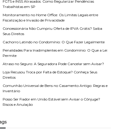
FGTS e INSS Atrasados: Como Regularizar Pendências
Trabalhistas em SP
Monitoramento no Home Office: Os Limites Legais entre
Fiscalização e Invasão de Privacidade
Concessionária Não Cumpriu Oferta de IPVA Grátis? Saiba
Seus Direitos
Cachorro Latindo no Condomínio: O Que Fazer Legalmente
Penalidades Para Inadimplentes em Condomínio: O Que a Lei
Permite
Atraso no Seguro: A Seguradora Pode Cancelar sem Avisar?
Loja Recusou Troca por Falta de Estoque? Conheça Seus
Direitos
Comunhão Universal de Bens no Casamento Antigo: Regras e
Inventário
Posso Ser Fiador em União Estável sem Avisar o Cônjuge?
Riscos e Anulação
ags