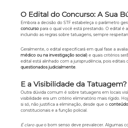
c
l
O Edital do Concurso: A Sua B
a
r
Embora a decisão do STF estabeleça o parâmetro ger
o
concurso
para o qual você está prestando. O edital é a 
e
incluindo as regras sobre tatuagens, sempre respei
p
e
r
Geralmente, o edital especificará em qual fase a ava
s
médico ou na investigação social
) e quais critérios se
o
edital está alinhado com a jurisprudência, pois edita
n
questionados judicialmente
.
a
l
E a Visibilidade da Tatuagem?
i
z
Outra dúvida comum é sobre tatuagens em locais vis
a
visibilidade era um critério eliminatório mais rígido. Ho
d
si só, não justifica a eliminação, desde que o
conteúdo
o
constitucionais e a função policial.
.
É claro que
o bom senso deve prevalecer. Algumas cor