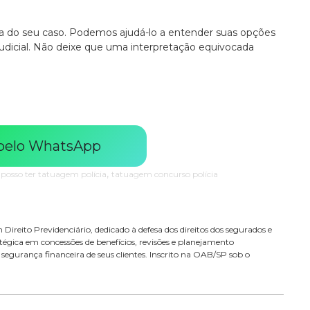
a do seu caso. Podemos ajudá-lo a entender suas opções
 judicial. Não deixe que uma interpretação equivocada
 pelo WhatsApp
,
,
posso ter tatuagem polícia
tatuagem concurso polícia
Direito Previdenciário, dedicado à defesa dos direitos dos segurados e
égica em concessões de benefícios, revisões e planejamento
 a segurança financeira de seus clientes. Inscrito na OAB/SP sob o