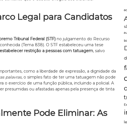
a
rco Legal para Candidatos
s
a
premo Tribunal Federal (STF)
no julgamento do Recurso
b
reconhecida (Tema 838). O STF estabeleceu uma tese
stabelecer restrição a pessoas com tatuagem
, salvo
d
importantes, como a liberdade de expressão, a dignidade da
as palavras
, o simples fato de ter uma tatuagem não pode
 exercício de uma função pública, incluindo a policial. A
r presumidas ou afastadas apenas pela presença de tinta
t
E
mente Pode Eliminar: As
l