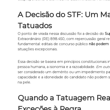
a
d
A Decisão do STF: Um Ma
o
e
Tatuados
m
D
O ponto de virada nessa discussão foi a decisão do
Su
i
Extraordinário (RE) 898.450, com repercussão geral 
r
fundamental: editais de concurso público
não podem e
e
situações excepcionais.
i
t
o
Essa decisão se baseia em princípios constitucionais 
d
pessoa humana, a isonomia e a razoabilidade.
Em outr
e
ser considerado um demérito ou um impedimento para o
F
capacidade e a idoneidade do candidato não podem se
a
na pele.
m
í
Quando a Tatuagem Real
l
i
Exceções à Regra
a