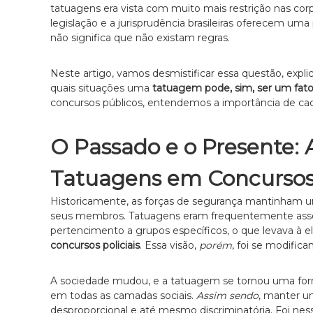
i
r
tatuagens era vista com muito mais restrição nas cor
a
legislação e a jurisprudência brasileiras oferecem um
c
e
não significa que não existam regras.
i
m
a
S
Neste artigo, vamos desmistificar essa questão, explica
A
ã
quais situações uma
tatuagem pode, sim, ser um fato
d
o
concursos públicos, entendemos a importância de ca
P
v
a
o
u
O Passado e o Presente: 
c
l
a
o
Tatuagens em Concursos 
c
e
i
s
Historicamente, as forças de segurança mantinham u
a
p
seus membros. Tatuagens eram frequentemente assoc
e
pertencimento a grupos específicos, o que levava à 
c
concursos policiais
. Essa visão,
porém
, foi se modifi
i
a
A sociedade mudou, e a tatuagem se tornou uma for
l
em todas as camadas sociais.
Assim sendo
, manter u
i
desproporcional e até mesmo discriminatória. Foi nes
z