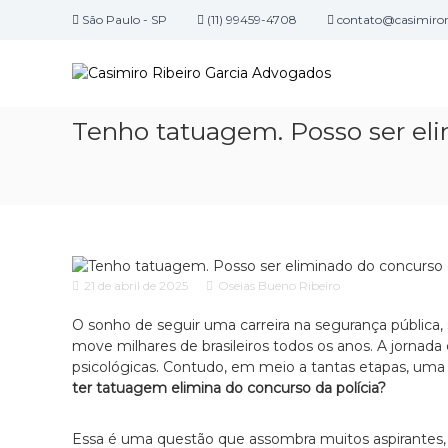
P
São Paulo - SP
(11) 99459-4708
contato@casimirori
u
C
l
E
a
a
s
r
c
s
p
r
i
Tenho tatuagem. Posso ser eli
a
i
m
r
t
i
a
ó
r
o
r
o
c
i
o
R
o
n
d
i
t
e
21 de abril de 2025
Oseias Bueno Ribeiro
b
e
a
e
ú
O sonho de seguir uma carreira na segurança pública, sej
d
i
d
move milhares de brasileiros todos os anos. A jornada é
v
r
o
psicológicas. Contudo, em meio a tantas etapas, uma
o
o
ter tatuagem elimina do concurso da polícia?
c
G
a
c
a
Essa é uma questão que assombra muitos aspirantes,