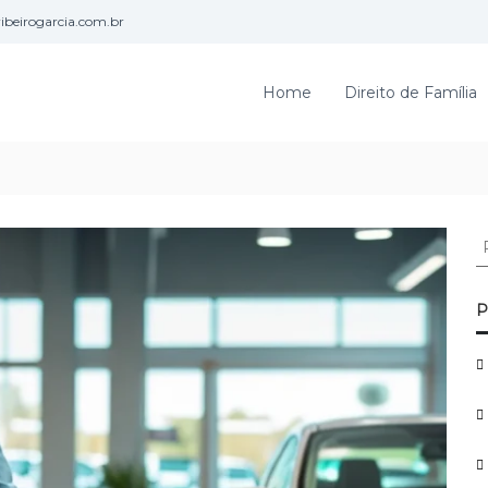
beirogarcia.com.br
Home
Direito de Família
P
e
s
q
P
u
i
s
a
r
p
o