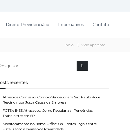
Direito Previdenciário
Informativos
Contato
Início
vício aparente
P
e
s
q
u
osts recentes
i
s
a
r
Atraso de Comissão: Como o Vendedor em São Paulo Pode
Rescindir por Justa Causa da Empresa
FGTS e INSS Atrasados: Como Regularizar Pendências
Trabalhistas em SP
Monitoramento no Home Office: Os Limites Legais entre
Fiscalização e Invasão de Privacidade