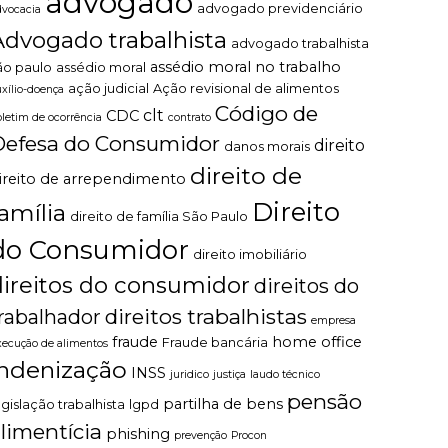
advogado
advogado previdenciário
dvocacia
Advogado trabalhista
advogado trabalhista
assédio moral no trabalho
ão paulo
assédio moral
ação judicial
Ação revisional de alimentos
uxílio-doença
Código de
clt
CDC
oletim de ocorrência
contrato
Defesa do Consumidor
direito
danos morais
direito de
ireito de arrependimento
Direito
família
direito de família São Paulo
do Consumidor
direito imobiliário
direitos do consumidor
direitos do
direitos trabalhistas
rabalhador
empresa
fraude
home office
Fraude bancária
xecução de alimentos
indenização
INSS
juridico
justiça
laudo técnico
pensão
partilha de bens
egislação trabalhista
lgpd
limentícia
phishing
prevenção
Procon