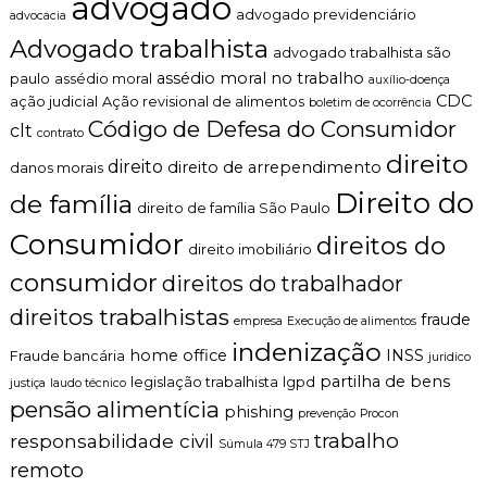
advogado
z
ã
advogado previdenciário
advocacia
a
o
d
Advogado trabalhista
advogado trabalhista são
o
assédio moral no trabalho
.
paulo
assédio moral
auxílio-doença
CDC
ação judicial
Ação revisional de alimentos
boletim de ocorrência
Código de Defesa do Consumidor
clt
contrato
direito
direito
direito de arrependimento
danos morais
Direito do
de família
direito de família São Paulo
Consumidor
direitos do
direito imobiliário
consumidor
direitos do trabalhador
direitos trabalhistas
fraude
empresa
Execução de alimentos
indenização
home office
INSS
Fraude bancária
juridico
partilha de bens
legislação trabalhista
lgpd
justiça
laudo técnico
pensão alimentícia
phishing
prevenção
Procon
trabalho
responsabilidade civil
Súmula 479 STJ
remoto