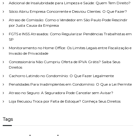
Adicional de Insalubridade para Limpeza e Saúde: Quem Tem Direito?
a
C
n
h
r
t
Sócio Abriu Empresa Concorrente e Desviou Clientes: O Que Fazer?
a
o
p
v
Atraso de Comissão: Como o Vendedor em São Paulo Pode Rescindir
é
o
e
por Justa Causa da Empresa
t
r
p
i
FGTS e INSS Atrasados: Como Regularizar Pendências Trabalhistas em
:
a
c
SP
r
o
a
Monitoramento no Home Office: Os Limites Legais entre Fiscalização e
,
E
Invasão de Privacidade
c
n
l
Concessionária Não Cumpriu Oferta de IPVA Grátis? Saiba Seus
t
a
Direitos
e
r
n
Cachorro Latindo no Condomínio: O Que Fazer Legalmente
o
d
e
Penalidades Para Inadimplentes em Condomínio: O Que a Lei Permite
e
p
r
e
Atraso no Seguro: A Seguradora Pode Cancelar sem Avisar?
a
r
Loja Recusou Troca por Falta de Estoque? Conheça Seus Direitos
U
s
s
o
u
n
c
Tags
a
a
l
p
i
i