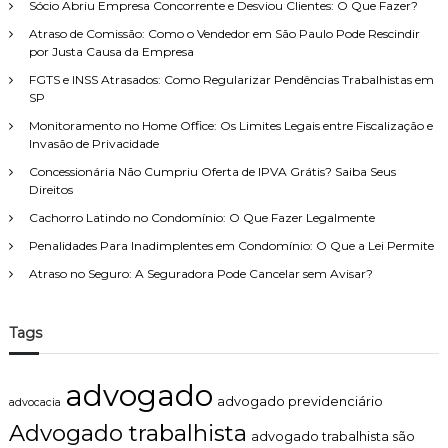
r
Sócio Abriu Empresa Concorrente e Desviou Clientes: O Que Fazer?
e
r
e
i
Atraso de Comissão: Como o Vendedor em São Paulo Pode Rescindir
:
g
t
por Justa Causa da Empresa
i
o
s
FGTS e INSS Atrasados: Como Regularizar Pendências Trabalhistas em
d
t
SP
e
r
F
Monitoramento no Home Office: Os Limites Legais entre Fiscalização e
o
a
Invasão de Privacidade
e
m
m
Concessionária Não Cumpriu Oferta de IPVA Grátis? Saiba Seus
í
c
Direitos
l
o
i
Cachorro Latindo no Condomínio: O Que Fazer Legalmente
n
a
s
Penalidades Para Inadimplentes em Condomínio: O Que a Lei Permite
,
e
c
Atraso no Seguro: A Seguradora Pode Cancelar sem Avisar?
l
o
h
m
o
a
e
Tags
t
c
e
o
n
n
advogado
d
t
advogado previdenciário
advocacia
i
r
Advogado trabalhista
m
a
advogado trabalhista são
e