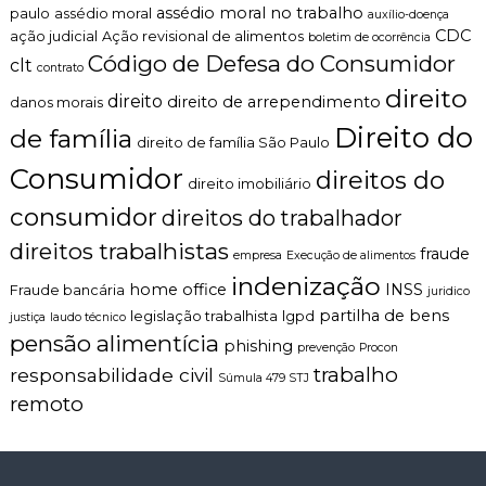
t
assédio moral no trabalho
paulo
assédio moral
auxílio-doença
n
a
CDC
ação judicial
Ação revisional de alimentos
t
boletim de ocorrência
r
o
Código de Defesa do Consumidor
clt
v
contrato
é
e
direito
t
direito
direito de arrependimento
danos morais
t
i
e
Direito do
de família
c
direito de família São Paulo
r
o
i
Consumidor
direitos do
,
n
direito imobiliário
c
á
consumidor
l
direitos do trabalhador
r
a
i
direitos trabalhistas
r
fraude
empresa
Execução de alimentos
o
o
indenização
home office
INSS
Fraude bancária
e
juridico
p
partilha de bens
legislação trabalhista
lgpd
justiça
laudo técnico
e
pensão alimentícia
phishing
prevenção
Procon
r
s
trabalho
responsabilidade civil
Súmula 479 STJ
o
remoto
n
a
l
i