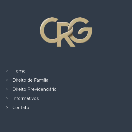
z
a
d
o
.
Home
Direito de Família
Direito Previdenciário
Informativos
Contato