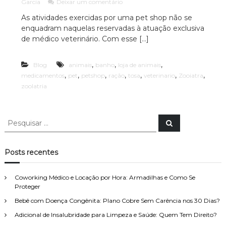
e
Garcia
Deixar um comentário
c
ã
m
o
As atividades exercidas por uma pet shop não se
i
P
P
enquadram naquelas reservadas à atuação exclusiva
e
a
a
t
de médico veterinário. Com esse […]
A
u
s
l
d
h
o
,
,
,
Blog
animais
banho
loja de animais
o
v
e
p
,
,
,
,
,
,
,
medicamentos
pet
petshop
ração
tosa
veterinario
Zooiatra
o
s
n
zoolatria
p
c
ã
e
o
a
c
é
c
i
P
o
P
a
i
e
e
b
l
s
r
s
a
q
i
i
u
q
z
Posts recentes
i
g
u
a
s
a
a
d
i
d
r
Coworking Médico e Locação por Hora: Armadilhas e Como Se
o
s
a
Proteger
e
a
a
m
Bebê com Doença Congênita: Plano Cobre Sem Carência nos 30 Dias?
t
r
D
e
p
Adicional de Insalubridade para Limpeza e Saúde: Quem Tem Direito?
i
r
o
r